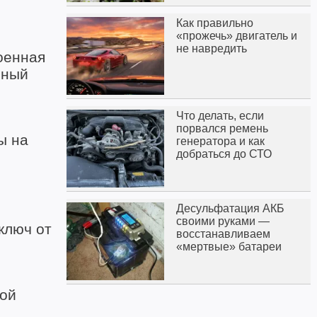
Как правильно
«прожечь» двигатель и
не навредить
оенная
нный
Что делать, если
порвался ремень
ы на
генератора и как
добраться до СТО
Десульфатация АКБ
своими руками —
ключ от
восстанавливаем
«мертвые» батареи
ной