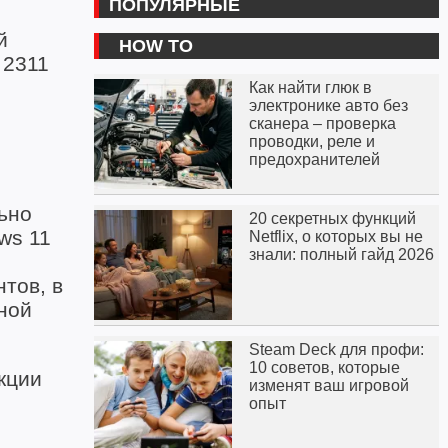
ПОПУЛЯРНЫЕ
й
HOW TO
 2311
Как найти глюк в
электронике авто без
сканера – проверка
проводки, реле и
предохранителей
ьно
20 секретных функций
ws 11
Netflix, о которых вы не
знали: полный гайд 2026
тов, в
ной
Steam Deck для профи:
10 советов, которые
кции
изменят ваш игровой
опыт