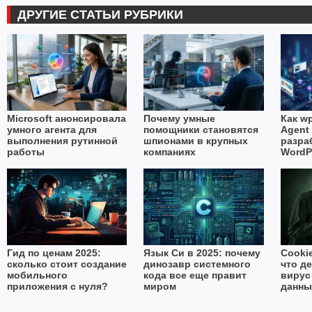
ДРУГИЕ СТАТЬИ РУБРИКИ
Microsoft анонсировала
Почему умные
Как wp
умного агента для
помощники становятся
Agent 
выполнения рутинной
шпионами в крупных
разра
работы
компаниях
WordP
Гид по ценам 2025:
Язык Си в 2025: почему
Cooki
сколько стоит создание
динозавр системного
что д
мобильного
кода все еще правит
вирус
приложения с нуля?
миром
данны