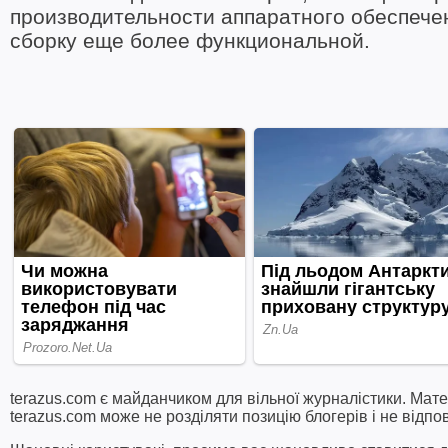
производительности аппаратного обеспечен
сборку еще более функциональной.
terazus.com є майданчиком для вільної журналістики. Мате
terazus.com може не розділяти позицію блогерів і не відпо