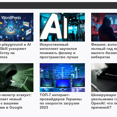
-playground и AI
Искусственный
Фишинг, взло
Skill ускоряют
интеллект научился
полный гид п
ботку на
понимать физику и
малого бизне
ress
пространство лучше
кибератак
людей
e-монстр атакует:
ТОП-7 интернет-
Шокирующее
елает новый
провайдеров Украины
увольнение 
 с вашими
по скорости загрузки
OpenAI: что 
ми в Google
2023
причиной?