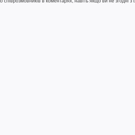
співрозмовників в коментарях, навіть якщо ви не згодні з ї