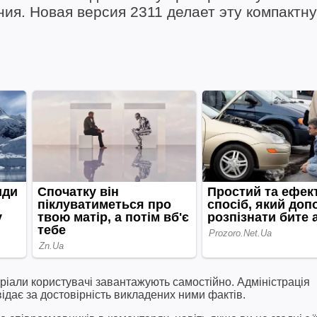
ия. Новая версия 2311 делает эту компактн
ріали користувачі завантажують самостійно. Адміністрація
відає за достовірність викладених ними фактів.