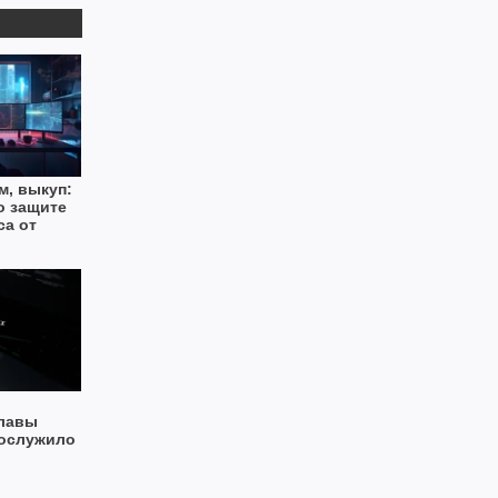
м, выкуп:
о защите
са от
главы
послужило