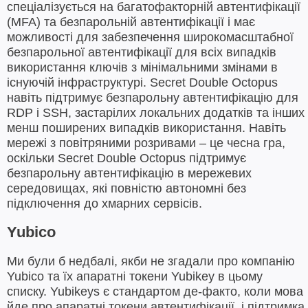
спеціалізується на багатофакторній автентифікації
(MFA) та безпарольній автентифікації і має
можливості для забезпечення широкомасштабної
безпарольної автентифікації для всіх випадків
використання ключів з мінімальними змінами в
існуючій інфраструктурі. Secret Double Octopus
навіть підтримує безпарольну автентифікацію для
RDP і SSH, застарілих локальних додатків та інших
менш поширених випадків використання. Навіть
мережі з повітряними розривами – це чесна гра,
оскільки Secret Double Octopus підтримує
безпарольну автентифікацію в мережевих
середовищах, які повністю автономні без
підключення до хмарних сервісів.
Yubico
Ми були б недбалі, якби не згадали про компанію
Yubico та їх апаратні токени Yubikey в цьому
списку. Yubikeys є стандартом де-факто, коли мова
йде про апаратні токени автентифікації, і підтримка