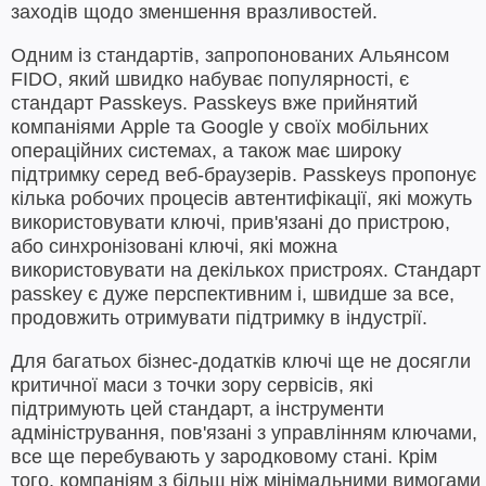
заходів щодо зменшення вразливостей.
Одним із стандартів, запропонованих Альянсом
FIDO, який швидко набуває популярності, є
стандарт Passkeys. Passkeys вже прийнятий
компаніями Apple та Google у своїх мобільних
операційних системах, а також має широку
підтримку серед веб-браузерів. Passkeys пропонує
кілька робочих процесів автентифікації, які можуть
використовувати ключі, прив'язані до пристрою,
або синхронізовані ключі, які можна
використовувати на декількох пристроях. Стандарт
passkey є дуже перспективним і, швидше за все,
продовжить отримувати підтримку в індустрії.
Для багатьох бізнес-додатків ключі ще не досягли
критичної маси з точки зору сервісів, які
підтримують цей стандарт, а інструменти
адміністрування, пов'язані з управлінням ключами,
все ще перебувають у зародковому стані. Крім
того, компаніям з більш ніж мінімальними вимогами