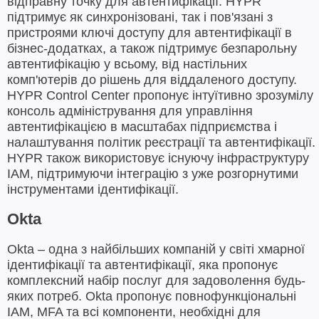
відправну точку для автентифікації. HYPR
підтримує як синхронізовані, так і пов'язані з
пристроями ключі доступу для автентифікації в
бізнес-додатках, а також підтримує безпарольну
автентифікацію у всьому, від настільних
комп'ютерів до рішень для віддаленого доступу.
HYPR Control Center пропонує інтуїтивно зрозумілу
консоль адміністрування для управління
автентифікацією в масштабах підприємства і
налаштування політик реєстрації та автентифікації.
HYPR також використовує існуючу інфраструктуру
IAM, підтримуючи інтеграцію з уже розгорнутими
інструментами ідентифікації.
Okta
Okta – одна з найбільших компаній у світі хмарної
ідентифікації та автентифікації, яка пропонує
комплексний набір послуг для задоволення будь-
яких потреб. Okta пропонує повнофункціональні
IAM, MFA та всі компоненти, необхідні для