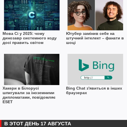
Мова Сі у 2025: чому
Ютубер замінив себе на
динозавр системного коду
штучний інтелект – фанати в
досі править світом
шоці
Хакери в Білорусі
Bing Chat з'явиться в інших
шпигували за іноземними
браузерах
дипломатами, повідомляє
ESET
В ЭТОТ ДЕНЬ 17 АВГУСТА