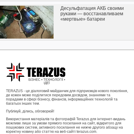
Десульфатация АКБ своими
руками — восстанавливаем
«мертвые» батареи
БІЗНЕС • ТЕХНОЛОГІЇ •
ІДЕЇ
TERAZUS - це діалоговий майданчик для підприємців нового покоління,
де кожен може поділитися передовим досвідом, знаннями та
порадами в сфері бізнесу, фінансів, інформаційних технологій та
багатьох інших тем.
Публікуй, ділись, обговорюй!
Використання матеріалів та фотографій Terazus для інтернет-видань
можливе лише за умови прямого посилання на сайт, відкритого для
пошукових систем, активного посилання не нижче другого абзацу на
коректну новину або статтю на веб-сайті terazus.com.