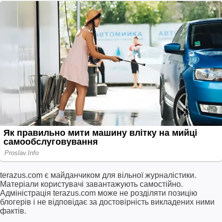
terazus.com є майданчиком для вільної журналістики.
Матеріали користувачі завантажують самостійно.
Адміністрація terazus.com може не розділяти позицію
блогерів і не відповідає за достовірність викладених ними
фактів.