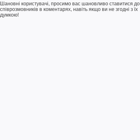
Шановні користувачі, просимо вас шановливо ставитися до
співрозмовників в коментарях, навіть якщо ви не згодні з їх
думкою!