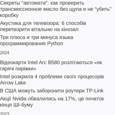
Секреты “автомата”: как проверить
трансмиссионное масло без щупа и не “убить”
коробку
Акустика для телевізора: 6 способів
перетворити вітальню на кінозал
Три плюса и три минуса языка
программирования Python
2024
Відеокарти Intel Arc B580 розлітаються «як
гарячі пиріжки»
Intel розкрила 4 проблеми своїх процесорів
Arrow Lake
В США можуть заборонити роутери TP-Link
Акції Nvidia обвалились на 17%, це початок
кінця ШІ-буму
2023