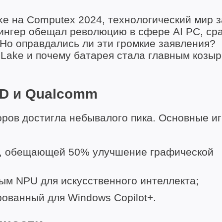
ake на Computex 2024, технологический мир 
ингер обещал революцию в сфере AI PC, ср
. Но оправдались ли эти громкие заявления?
Lake и почему батарея стала главным козыре
MD и Qualcomm
оров достигла небывалого пика. Основные и
Lake, обещающей 50% улучшение графической
ым NPU для искусственного интеллекта;
рованный для Windows Copilot+.