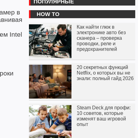
ПОПУЛЯРНЫЕ
замер в
HOW TO
авнивая
Как найти глюк в
электронике авто без
м Intel
сканера – проверка
проводки, реле и
предохранителей
20 секретных функций
гроки
Netflix, о которых вы не
знали: полный гайд 2026
Steam Deck для профи:
10 советов, которые
изменят ваш игровой
опыт