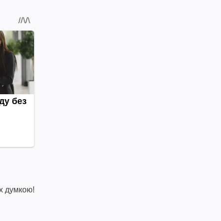
х думкою!