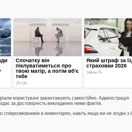
ріали користувачі завантажують самостійно. Адміністрація
відає за достовірність викладених ними фактів.
співрозмовників в коментарях, навіть якщо ви не згодні з ї