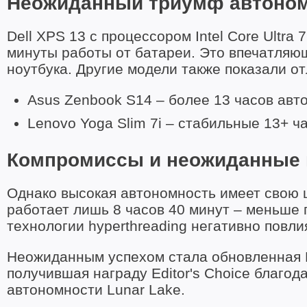
Неожиданный триумф автоно
Dell XPS 13 с процессором Intel Core Ultra
минуты работы от батареи. Это впечатляющ
ноутбука. Другие модели также показали о
Asus Zenbook S14 – более 13 часов авт
Lenovo Yoga Slim 7i – стабильные 13+ ч
Компромиссы и неожиданные
Однако высокая автономность имеет свою ц
работает лишь 8 часов 40 минут – меньше 
технологии hyperthreading негативно повл
Неожиданным успехом стала обновленная MS
получившая награду Editor's Choice благо
автономности Lunar Lake.