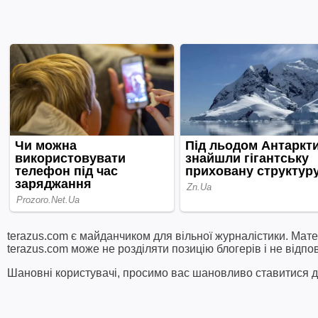
terazus.com є майданчиком для вільної журналістики. Мате
terazus.com може не розділяти позицію блогерів і не відпо
Шановні користувачі, просимо вас шановливо ставитися до 