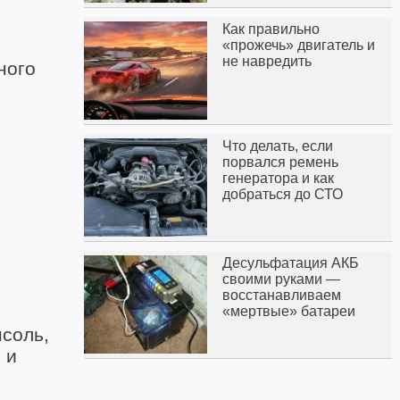
Как правильно
«прожечь» двигатель и
не навредить
ного
Что делать, если
порвался ремень
генератора и как
добраться до СТО
Десульфатация АКБ
своими руками —
восстанавливаем
«мертвые» батареи
нсоль,
 и