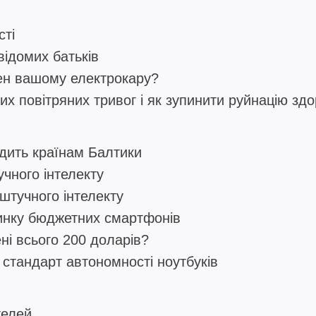
сті
відомих батьків
ен вашому електрокару?
их повітряних тривог і як зупинити руйнацію здо
одить країнам Балтики
чного інтелекту
 штучного інтелекту
ринку бюджетних смартфонів
ні всього 200 доларів?
й стандарт автономності ноутбуків
телей