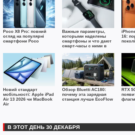
Poco X8 Pro: повний
Важные параметры,
iPhon
огляд на популярні
которыми наделены
16: п
смартфони Poco
смартфоны и что дают
покол
смарт-часы с ними в
связке
Новий стандарт
Обзор Bluetti AC180:
RTX 50
мобільності: Apple iPad
почему эта зарядная
появи
Air 13 2026 чи MacBook
станция лучше EcoFlow
флагм
Air
В ЭТОТ ДЕНЬ 30 ДЕКАБРЯ