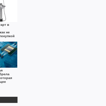
арт в
как не
покупкой
ринтера
ая
брела
которая
щее
го