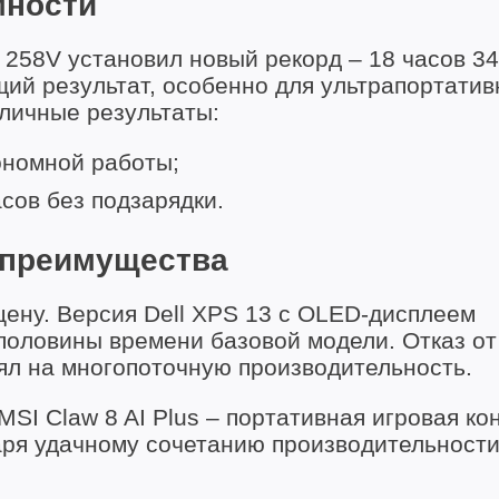
мности
 7 258V установил новый рекорд – 18 часов 34
ий результат, особенно для ультрапортатив
тличные результаты:
ономной работы;
асов без подзарядки.
 преимущества
ену. Версия Dell XPS 13 с OLED-дисплеем
половины времени базовой модели. Отказ от
иял на многопоточную производительность.
I Claw 8 AI Plus – портативная игровая ко
даря удачному сочетанию производительности