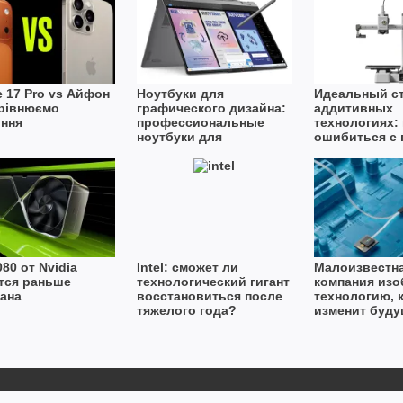
e 17 Pro vs Айфон
Ноутбуки для
Идеальный ст
орівнюємо
графического дизайна:
аддитивных
іння
профессиональные
технологиях: 
ноутбуки для
ошибиться с 
творчества
первого 3D-п
80 от Nvidia
Intel: сможет ли
Малоизвестн
тся раньше
технологический гигант
компания изо
ана
восстановиться после
технологию, 
тяжелого года?
изменит буду
искусственно
интеллекта