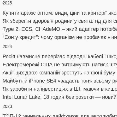
2025
Купити арахіс оптом: види, ціни та критерії яко
Як зберегти здоров'я родини у свята: гід для с
Type 2, CCS, CHAdeMO – який адаптер потріб
“Сон у кредит”: чому організм не пробачає нічн
2024
Росія навмисне перерізає підводні кабелі і шк
Електромережі США не витримують натиск шту
Акції цих двох компаній зростуть на фоні буму
Майбутній iPhone SE4 «задасть тон» всьому 
Як заробити на інвестиціях в ШІ, маючи в кише
Intel Lunar Lake: 18 годин без розетки — нови
2023
ТОП-12 гениальных лайфхаков для автолюби