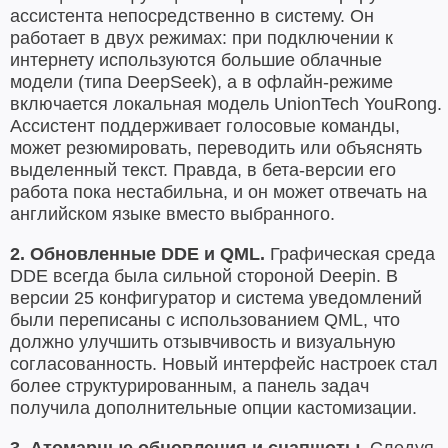
ассистента непосредственно в систему. Он
работает в двух режимах: при подключении к
интернету используются большие облачные
модели (типа DeepSeek), а в офлайн-режиме
включается локальная модель UnionTech YouRong.
Ассистент поддерживает голосовые команды,
может резюмировать, переводить или объяснять
выделенный текст. Правда, в бета-версии его
работа пока нестабильна, и он может отвечать на
английском языке вместо выбранного.
2. Обновленные DDE и QML.
Графическая среда
DDE всегда была сильной стороной Deepin. В
версии 25 конфигуратор и система уведомлений
были переписаны с использованием QML, что
должно улучшить отзывчивость и визуальную
согласованность. Новый интерфейс настроек стал
более структурированным, а панель задач
получила дополнительные опции кастомизации.
3. Атомарные обновления и снапшоты.
Следуя