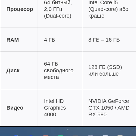
64-битный,
Intel Core i5
Процесор
2,0 ГГц
(Quad-core) або
(Dual-core)
краще
RAM
4 ГБ
8 ГБ – 16 ГБ
64 ГБ
128 ГБ (SSD)
Диск
свободного
или больше
места
Intel HD
NVIDIA GeForce
Видео
Graphics
GTX 1050 / AMD
4000
RX 580