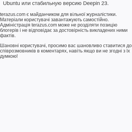
Ubuntu или стабильную версию Deepin 23.
terazus.com є майданчиком для вільної журналістики.
Матеріали користувачі завантажують самостійно.
Адміністрація terazus.com може не розділяти позицію
блогерів і не відповідає за достовірність викладених ними
фактів.
Шановні користувачі, просимо вас шановливо ставитися до
співрозмовників в коментарях, навіть якщо ви не згодні з їх
думкою!