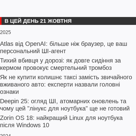
В ЦЕЙ ДЕНЬ 21 ЖОВТНЯ
2025
Atlas від OpenAI: більше ніж браузер, це ваш
персональний ШІ-агент
Тихий вбивця у дорозі: як довге сидіння за
кермом провокує смертельний тромбоз
Як не купити колишнє таксі замість звичайного
вживаного авто: експерти назвали головні
ознаки
Deepin 25: огляд ШІ, атомарних оновлень та
чому цей "лінукс для ноутбука" ще не готовий
Zorin OS 18: найкращий Linux для ноутбука
після Windows 10