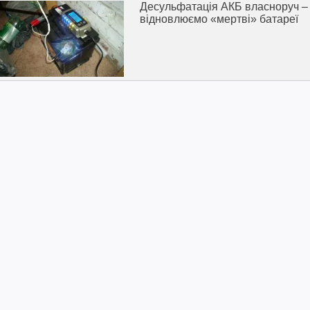
Десульфатація АКБ власноруч –
відновлюємо «мертві» батареї