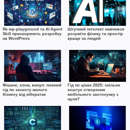
Як wp-playground та AI Agent
Штучний інтелект навчився
Skill прискорюють розробку
розуміти фізику та простір
на WordPress
краще за людей
Фішинг, злом, викуп: повний
Гід по цінах 2025: скільки
гід по захисту малого
коштує створення
бізнесу від кібератак
мобільного застосунку з
нуля?