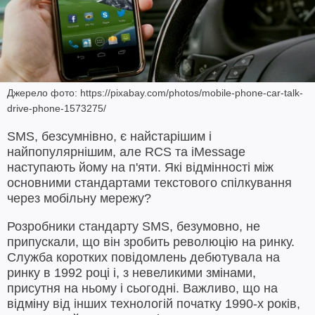
Джерело фото: https://pixabay.com/photos/mobile-phone-car-talk-
drive-phone-1573275/
SMS, безсумнівно, є найстарішим і
найпопулярнішим, але RCS та iMessage
наступають йому на п'яти. Які відмінності між
основними стандартами текстового спілкування
через мобільну мережу?
Розробники стандарту SMS, безумовно, не
припускали, що він зробить революцію на ринку.
Служба коротких повідомлень дебютувала на
ринку в 1992 році і, з невеликими змінами,
присутня на ньому і сьогодні. Важливо, що на
відміну від інших технологій початку 1990-х років,