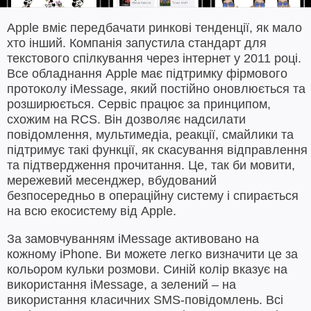
Apple вміє передбачати ринкові тенденції, як мало
хто інший. Компанія запустила стандарт для
текстового спілкування через інтернет у 2011 році.
Все обладнання Apple має підтримку фірмового
протоколу iMessage, який постійно оновлюється та
розширюється. Сервіс працює за принципом,
схожим на RCS. Він дозволяє надсилати
повідомлення, мультимедіа, реакції, смайлики та
підтримує такі функції, як скасування відправлення
та підтвердження прочитання. Це, так би мовити,
мережевий месенджер, вбудований
безпосередньо в операційну систему і спирається
на всю екосистему від Apple.
За замовчуванням iMessage активовано на
кожному iPhone. Ви можете легко визначити це за
кольором кульки розмови. Синій колір вказує на
використання iMessage, а зелений – на
використання класичних SMS-повідомлень. Всі