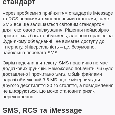
стандарт
Через проблеми з прийняттям стандартів iMessage
та RCS великими технологічними гігантами, саме
SMS все ще залишається світовим стандартом
для текстового спілкування. Рішення неймовірно
просте і має багато обмежень, але воно працює на
будь-якому обладнанні і не вимагає доступу до
інтернету. Універсальність – це, безумовно,
найбільша перевага SMS.
Окрім надсилання тексту, SMS практично не має
додаткових функцій. Неможливо побачити, чи було
доставлено і прочитано SMS. Обмін файлами
наразі обмежений 3,5 МБ, що є мізерним для
другого десятиліття 20-го століття, а повідомлення
не шифруються, що може становити ризик
перехоплення.
SMS, RCS та iMessage