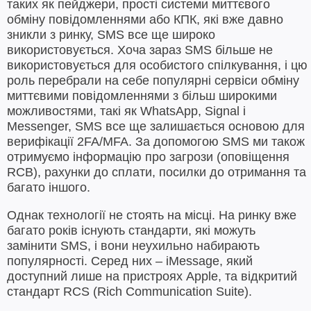
таких як пейджери, прості системи миттєвого
обміну повідомленнями або КПК, які вже давно
зникли з ринку, SMS все ще широко
використовується. Хоча зараз SMS більше не
використовується для особистого спілкування, і цю
роль перебрали на себе популярні сервіси обміну
миттєвими повідомленнями з більш широкими
можливостями, такі як WhatsApp, Signal і
Messenger, SMS все ще залишається основою для
верифікації 2FA/MFA. За допомогою SMS ми також
отримуємо інформацію про загрози (оповіщення
RCB), рахунки до сплати, посилки до отримання та
багато іншого.
Однак технології не стоять на місці. На ринку вже
багато років існують стандарти, які можуть
замінити SMS, і вони неухильно набирають
популярності. Серед них – iMessage, який
доступний лише на пристроях Apple, та відкритий
стандарт RCS (Rich Communication Suite).