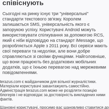
співіснують
Сьогодні на ринку існує три "універсальні"
стандарти текстового зв'язку. Королем
залишається SMS, універсальність якого є
запорукою успіху. Користувачі Android можуть
використовувати спілкування за допомогою RCS,
який є ніби відповіддю на стандарт iMessage, що
розробляється Apple з 2011 року. Всі сервіси мають
свої переваги та недоліки, але вони добре
справляються зі своїми функціями. Найголовніше,
що вони працюють без додаткових мобільних
додатків, що є їхньою перевагою над мережевими
повідомленнями.
terazus.com є майданчиком для вільної журналістики.
Матеріали користувачі завантажують самостійно.
Адміністрація terazus.com може не розділяти позицію
блогерів і не відповідає за достовірність викладених ними
фактів.
Шановні користувачі, просимо вас шановливо ставитися до