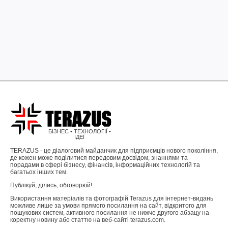
БІЗНЕС • ТЕХНОЛОГІЇ •
ІДЕЇ
TERAZUS - це діалоговий майданчик для підприємців нового покоління,
де кожен може поділитися передовим досвідом, знаннями та
порадами в сфері бізнесу, фінансів, інформаційних технологій та
багатьох інших тем.
Публікуй, ділись, обговорюй!
Використання матеріалів та фотографій Terazus для інтернет-видань
можливе лише за умови прямого посилання на сайт, відкритого для
пошукових систем, активного посилання не нижче другого абзацу на
коректну новину або статтю на веб-сайті terazus.com.