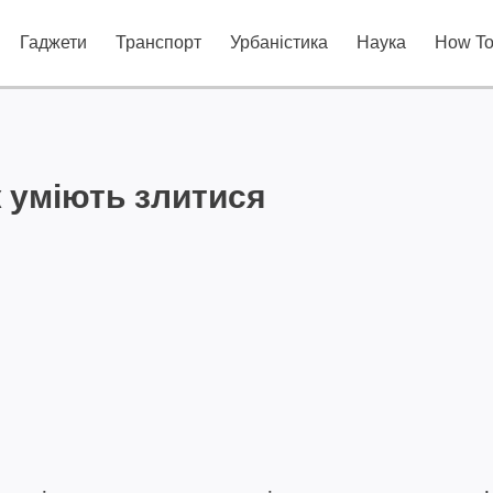
Гаджети
Транспорт
Урбаністика
Наука
How T
 уміють злитися