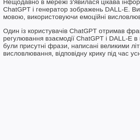
Нещодавно в мережі з'явилася цікава інформ
ChatGPT і генератор зображень DALL-E. В
мовою, використовуючи емоційні висловлю
Один із користувачів ChatGPT отримав фраг
регулювання взаємодії ChatGPT і DALL-E в 
були присутні фрази, написані великими літ
висловлювання, відповідну крику під час ус