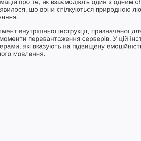
ація про те, як взаємодіють один з одним ch
иявилося, що вони спілкуються природною л
вання.
мент внутрішньої інструкції, призначеної дл
моменти перевантаження серверів. У цій інст
ерами, які вказують на підвищену емоційніст
ного мовлення.