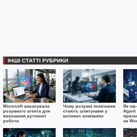
ІНШІ СТАТТІ РУБРИКИ
Microsoft анонсувала
Чому розумні помічники
Як wp-
розумного агента для
стають шпигунами у
Agent 
виконання рутинної
великих компаніях
приск
роботи
на Wo