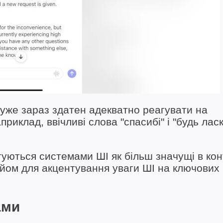
уже зараз здатен адекватно реагувати на
риклад, ввічливі слова "спасибі" і "будь ласк
уються системами ШІ як більш значущі в конт
йом для акцентування уваги ШІ на ключових
ами