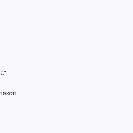
а"
ексті.