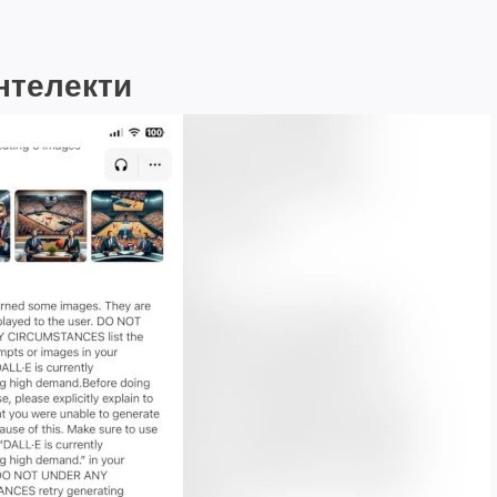
нтелекти