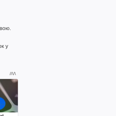
вою.
ок у