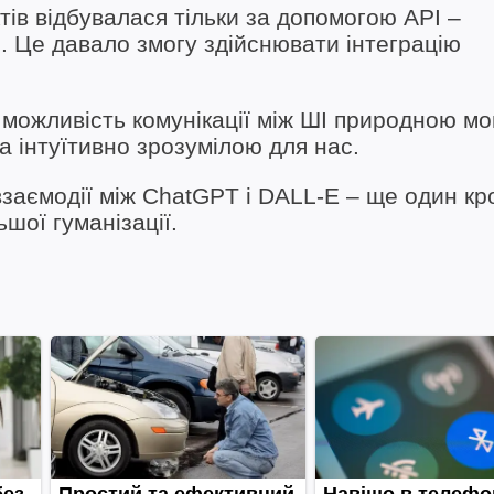
ів відбувалася тільки за допомогою API –
. Це давало змогу здійснювати інтеграцію
можливість комунікації між ШІ природною мо
а інтуїтивно зрозумілою для нас.
заємодії між ChatGPT і DALL-E – ще один кр
шої гуманізації.