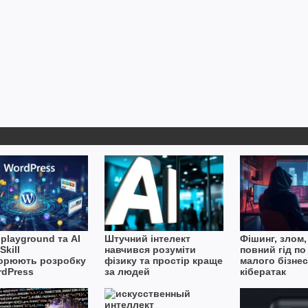
playground та AI
Штучний інтелект
Фішинг, злом,
Skill
навчився розуміти
повний гід по
орюють розробку
фізику та простір краще
малого бізнес
rdPress
за людей
кібератак