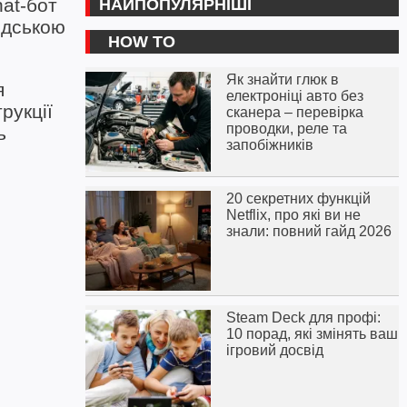
at-бот
НАЙПОПУЛЯРНІШІ
юдською
HOW TO
Як знайти глюк в
я
електроніці авто без
рукції
сканера – перевірка
проводки, реле та
ь
запобіжників
20 секретних функцій
Netflix, про які ви не
знали: повний гайд 2026
Steam Deck для профі:
10 порад, які змінять ваш
ігровий досвід