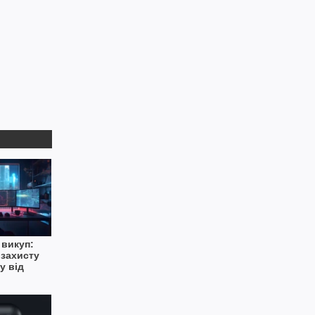
 викуп:
 захисту
у від