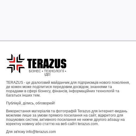
БІЗНЕС • ТЕХНОЛОГІЇ •
ІДЕЇ
TERAZUS - це діалоговий майданчик для підприємців нового покоління,
де кожен може поділитися передовим досвідом, знаннями та
порадами в сфері бізнесу, фінансів, інформаційних технологій та
багатьох інших тем.
Публікуй, ділись, обговорюй!
Використання матеріалів та фотографій Terazus для інтернет-видань
можливе лише за умови прямого посилання на сайт, відкритого для
пошукових систем, активного посилання не нижче другого абзацу на
коректну новину або статтю на веб-сайті terazus.com.
Для зв'язку info@terazus.com