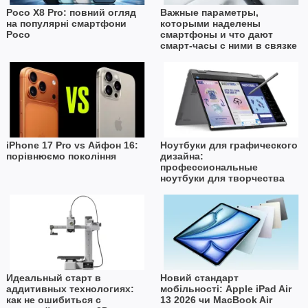
Poco X8 Pro: повний огляд
Важные параметры,
на популярні смартфони
которыми наделены
Poco
смартфоны и что дают
смарт-часы с ними в связке
iPhone 17 Pro vs Айфон 16:
Ноутбуки для графического
порівнюємо покоління
дизайна:
профессиональные
ноутбуки для творчества
Идеальный старт в
Новий стандарт
аддитивных технологиях:
мобільності: Apple iPad Air
как не ошибиться с
13 2026 чи MacBook Air