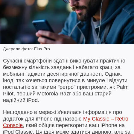
Джерело фото: Flux Pro
Сучасні смартфони здатні виконувати практично
безмежну кількість завдань і набагато кращі за
мобільні гаджети десятирічної давності. Однак,
іноді так хочеться повернутися в минуле і відчути
ностальгію за такими "ретро" пристроями, як Palm
Pilot, перший Motorola Razr або ваш старий
надійний iPod.
Нещодавно в мережі з'явилася інформація про
додаток для iPhone під назвою
My Classic – Retro
Console
, який обіцяє перетворити ваш iPhone на
iPod Classic. Ця ідея може здатися дивною, але за