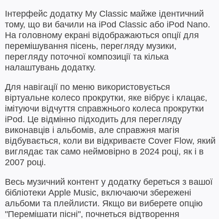
Інтерфейс додатку My Classic майже ідентичний
тому, що ви бачили на iPod Classic або iPod Nano.
На головному екрані відображаються опції для
перемішування пісень, перегляду музики,
перегляду поточної композиції та кілька
налаштувань додатку.
Для навігації по меню використовується
віртуальне колесо прокрутки, яке вібрує і клацає,
імітуючи відчуття справжнього колеса прокрутки
iPod. Це відмінно підходить для перегляду
виконавців і альбомів, але справжня магія
відбувається, коли ви відкриваєте Cover Flow, який
виглядає так само неймовірно в 2024 році, як і в
2007 році.
Весь музичний контент у додатку береться з вашої
бібліотеки Apple Music, включаючи збережені
альбоми та плейлисти. Якщо ви виберете опцію
"Перемішати пісні", почнеться відтворення