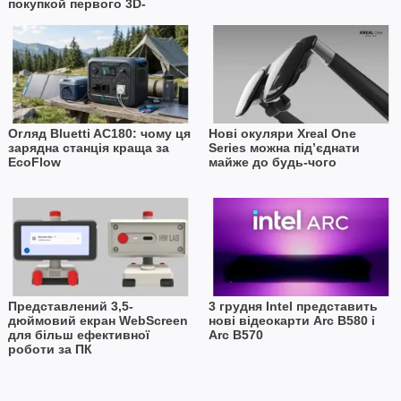
покупкой первого 3D-
принтера
Огляд Bluetti AC180: чому ця
Нові окуляри Xreal One
зарядна станція краща за
Series можна під’єднати
EcoFlow
майже до будь-чого
Представлений 3,5-
3 грудня Intel представить
дюймовий екран WebScreen
нові відеокарти Arc B580 і
для більш ефективної
Arc B570
роботи за ПК