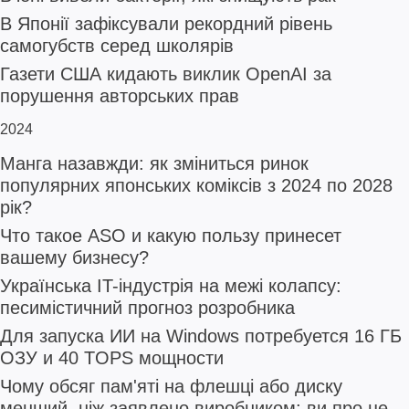
В Японії зафіксували рекордний рівень
самогубств серед школярів
Газети США кидають виклик OpenAI за
порушення авторських прав
2024
Манга назавжди: як зміниться ринок
популярних японських коміксів з 2024 по 2028
рік?
Что такое ASO и какую пользу принесет
вашему бизнесу?
Українська IT-індустрія на межі колапсу:
песимістичний прогноз розробника
Для запуска ИИ на Windows потребуется 16 ГБ
ОЗУ и 40 TOPS мощности
Чому обсяг пам'яті на флешці або диску
менший, ніж заявлено виробником: ви про це