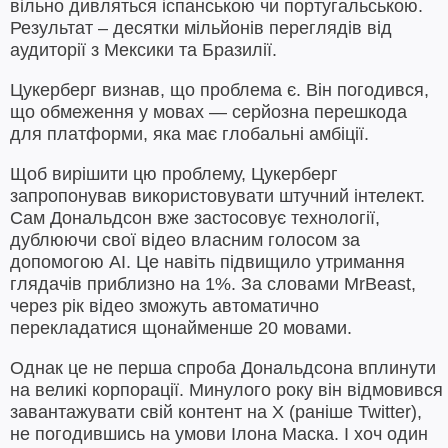
вільно дивляться іспанською чи португальською.
Результат – десятки мільйонів переглядів від
аудиторії з Мексики та Бразилії.
Цукерберг визнав, що проблема є. Він погодився,
що обмеження у мовах — серйозна перешкода
для платформи, яка має глобальні амбіції.
Щоб вирішити цю проблему, Цукерберг
запропонував використовувати штучний інтелект.
Сам Дональдсон вже застосовує технології,
дублюючи свої відео власним голосом за
допомогою AI. Це навіть підвищило утримання
глядачів приблизно на 1%. За словами MrBeast,
через рік відео зможуть автоматично
перекладатися щонайменше 20 мовами.
Однак це не перша спроба Дональдсона вплинути
на великі корпорації. Минулого року він відмовився
завантажувати свій контент на X (раніше Twitter),
не погодившись на умови Ілона Маска. І хоч один