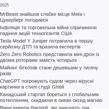
2025
MrBeast знайшов слабке місце Meta і
Цукерберг погодився
Інфляція та торговельна війна спричинили
падіння акцій техногігантів США
Tesla Model Y Juniper потрапила в першу
серйозну ДТП та вразила експертів
Zero Zero Robotics представила міні-дрон із
двома роторами замість чотирьох
Майнінг біткоїнів стане дешевшим у тисячу
разів
ChatGPT погрожують судом через вірусні
картинки в стилі студії Ghibli
Канадський стартап бореться з глобальним
потеплінням, скидаючи в океан оксид магнію
Вчені вивели бактерії, які знищують рак