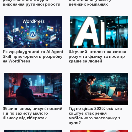
виконання рутинної роботи
великих компаніях
Як wp-playground та AI Agent
Штучний інтелект навчився
Skill прискорюють розробку
розуміти фізику та простір
на WordPress
краще за людей
Фішинг, злом, викуп: повний
Гід по цінах 2025: скільки
гід по захисту малого
коштує створення
бізнесу від кібератак
мобільного застосунку з
нуля?