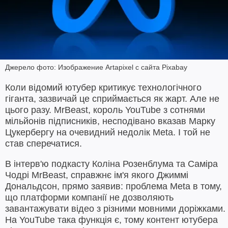
Джерело фото: Изображение Artapixel с сайта Pixabay
Коли відомий ютубер критикує технологічного
гіганта, зазвичай це сприймається як жарт. Але не
цього разу. MrBeast, король YouTube з сотнями
мільйонів підписників, несподівано вказав Марку
Цукербергу на очевидний недолік Meta. І той не
став сперечатися.
В інтерв'ю подкасту Коліна Розенблума та Саміра
Чодрі MrBeast, справжнє ім'я якого Джиммі
Дональдсон, прямо заявив: проблема Meta в тому,
що платформи компанії не дозволяють
завантажувати відео з різними мовними доріжками.
На YouTube така функція є, тому контент ютубера