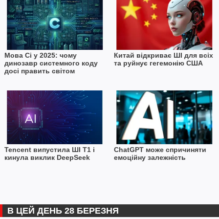
Мова Сі у 2025: чому
Китай відкриває ШІ для всіх
динозавр системного коду
та руйнує гегемонію США
досі править світом
Tencent випустила ШІ T1 і
ChatGPT може спричиняти
кинула виклик DeepSeek
емоційну залежність
В ЦЕЙ ДЕНЬ 28 БЕРЕЗНЯ