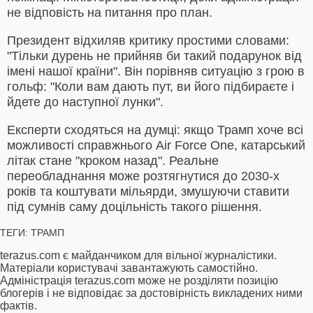
не відповість на питання про план.
Президент відхиляв критику простими словами:
"Тільки дурень не прийняв би такий подарунок від
імені нашої країни". Він порівняв ситуацію з грою в
гольф: "Коли вам дають пут, ви його підбираєте і
йдете до наступної лунки".
Експерти сходяться на думці: якщо Трамп хоче всі
можливості справжнього Air Force One, катарський
літак стане "кроком назад". Реальне
переобладнання може розтягнутися до 2030-х
років та коштувати мільярди, змушуючи ставити
під сумнів саму доцільність такого рішення.
ТЕГИ:
ТРАМП
terazus.com є майданчиком для вільної журналістики.
Матеріали користувачі завантажують самостійно.
Адміністрація terazus.com може не розділяти позицію
блогерів і не відповідає за достовірність викладених ними
фактів.