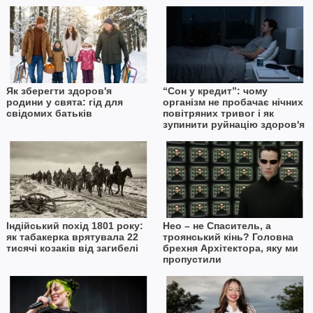
Як зберегти здоров'я
“Сон у кредит”: чому
родини у свята: гід для
організм не пробачає нічних
свідомих батьків
повітряних тривог і як
зупинити руйнацію здоров'я
Індійський похід 1801 року:
Нео – не Спаситель, а
як табакерка врятувала 22
троянський кінь? Головна
тисячі козаків від загибелі
брехня Архітектора, яку ми
пропустили