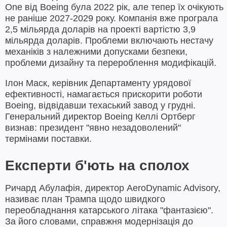
One від Boeing була 2022 рік, але тепер їх очікують
не раніше 2027-2029 року. Компанія вже програла
2,5 мільярда доларів на проекті вартістю 3,9
мільярда доларів. Проблеми включають нестачу
механіків з належними допусками безпеки,
проблеми дизайну та перероблення модифікацій.
Ілон Маск, керівник Департаменту урядової
ефективності, намагається прискорити роботи
Boeing, відвідавши техаський завод у грудні.
Генеральний директор Boeing Келлі Ортберг
визнав: президент "явно незадоволений"
термінами поставки.
Експерти б'ють на сполох
Ричард Абулафія, директор AeroDynamic Advisory,
називає план Трампа щодо швидкого
переобладнання катарського літака "фантазією".
За його словами, справжня модернізація до