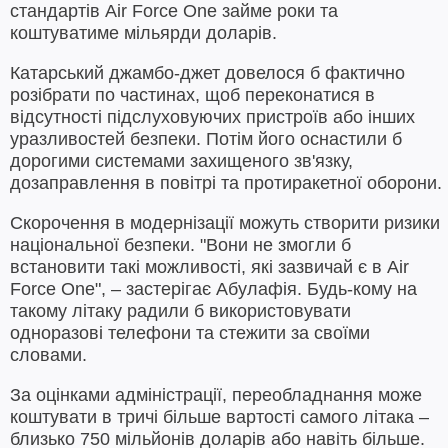
стандартів Air Force One займе роки та
коштуватиме мільярди доларів.
Катарський джамбо-джет довелося б фактично
розібрати по частинах, щоб переконатися в
відсутності підслуховуючих пристроїв або інших
уразливостей безпеки. Потім його оснастили б
дорогими системами захищеного зв'язку,
дозаправлення в повітрі та протиракетної оборони.
Скорочення в модернізації можуть створити ризики
національної безпеки. "Вони не змогли б
встановити такі можливості, які зазвичай є в Air
Force One", – застерігає Абулафія. Будь-кому на
такому літаку радили б використовувати
одноразові телефони та стежити за своїми
словами.
За оцінками адміністрації, переобладнання може
коштувати в тричі більше вартості самого літака –
близько 750 мільйонів доларів або навіть більше.