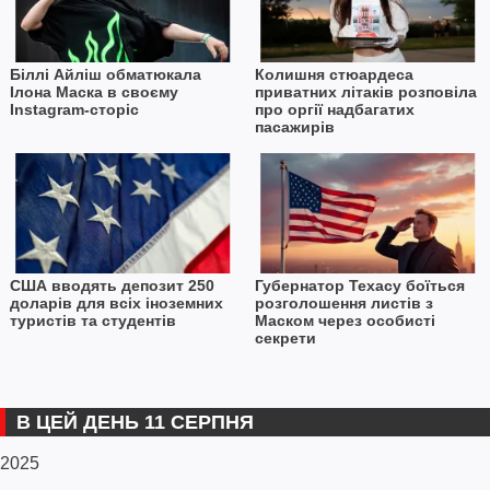
Біллі Айліш обматюкала
Колишня стюардеса
Ілона Маска в своєму
приватних літаків розповіла
Instagram-сторіс
про оргії надбагатих
пасажирів
США вводять депозит 250
Губернатор Техасу боїться
доларів для всіх іноземних
розголошення листів з
туристів та студентів
Маском через особисті
секрети
В ЦЕЙ ДЕНЬ 11 СЕРПНЯ
2025