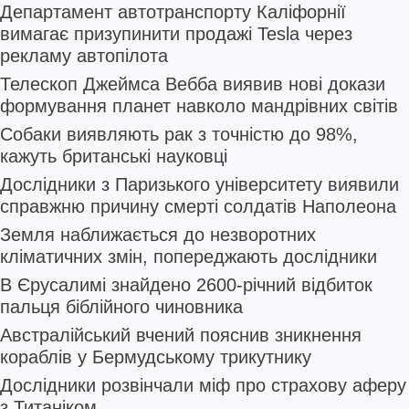
Департамент автотранспорту Каліфорнії
вимагає призупинити продажі Tesla через
рекламу автопілота
Телескоп Джеймса Вебба виявив нові докази
формування планет навколо мандрівних світів
Собаки виявляють рак з точністю до 98%,
кажуть британські науковці
Дослідники з Паризького університету виявили
справжню причину смерті солдатів Наполеона
Земля наближається до незворотних
кліматичних змін, попереджають дослідники
В Єрусалимі знайдено 2600-річний відбиток
пальця біблійного чиновника
Австралійський вчений пояснив зникнення
кораблів у Бермудському трикутнику
Дослідники розвінчали міф про страхову аферу
з Титаніком