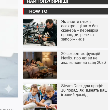
НАЙПОПУЛЯРНІШІ
HOW TO
Як знайти глюк в
електроніці авто без
сканера – перевірка
проводки, реле та
запобіжників
20 секретних функцій
Netflix, про які ви не
знали: повний гайд 2026
Steam Deck для профі:
10 порад, які змінять ваш
ігровий досвід