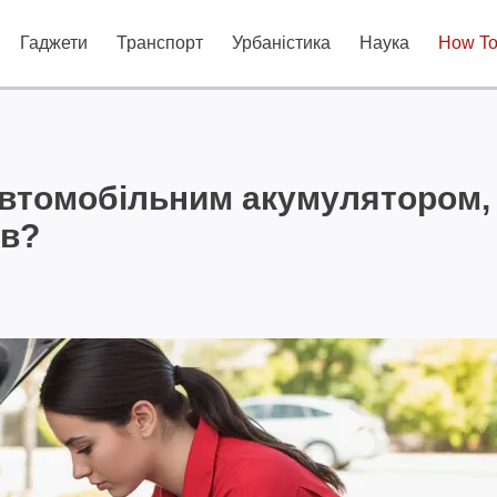
Гаджети
Транспорт
Урбаністика
Наука
How T
автомобільним акумулятором,
ів?