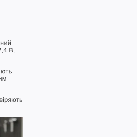
ьний
,4 В,
яють
им
віряють