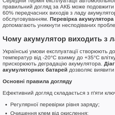
Середній термін експлуатації автомобільног
правильний догляд за АКБ може подовжити ц
60% передчасних виходів з ладу акумулятор
обслуговуванням.
Перевірка акумулятора
допомагають уникнути несподіваних проблем
Чому акумулятор виходить з 
Українські умови експлуатації створюють д
температур від -20°C взимку до +35°C влітку,
прискорюють деградацію акумулятора.
Діа
акумуляторних батарей
дозволяє виявити 
Основні правила догляду
Ефективний догляд складається з п'яти клю
Регулярної перевірки рівня заряду;
Очищення клем від окислення;