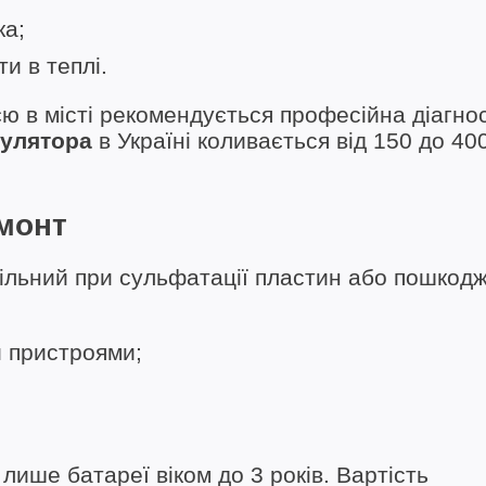
ка;
и в теплі.
єю в місті рекомендується професійна діагно
мулятора
в Україні коливається від 150 до 40
монт
ільний при сульфатації пластин або пошкодж
 пристроями;
ише батареї віком до 3 років. Вартість