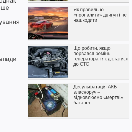
 однак
ьше
Як правильно
«пропалити» двигун і не
нашкодити
вування
Що робити, якщо
порвався ремінь
репади
генератора і як дістатися
до СТО
Десульфатація АКБ
власноруч –
відновлюємо «мертві»
батареї