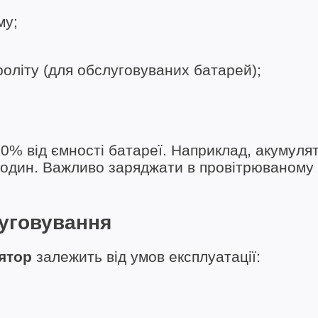
му;
роліту (для обслуговуваних батарей);
0% від ємності батареї. Наприклад, акумуля
годин. Важливо заряджати в провітрюваному
луговування
ятор
залежить від умов експлуатації: