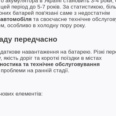
о акумулятора в Україні становить 3-4 роки,
ей період до 5-7 років. За статистикою, біл
них батарей пов'язані саме з недостатнім
 автомобіля
та своєчасне технічне обслуго
, особливо в холодну пору року.
ладу передчасно
одаткове навантаження на батарею. Різкі пе
 якість доріг та короткі поїздки в містах
гностика та технічне обслуговування
проблеми на ранній стадії.
чових елементів: