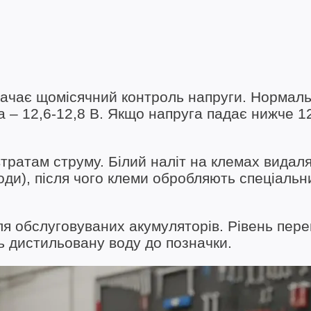
ачає щомісячний контроль напруги. Нормал
 – 12,6-12,8 В. Якщо напруга падає нижче 12
втратам струму. Білий наліт на клемах видал
оди), після чого клеми обробляють спеціальн
я обслуговуваних акумуляторів. Рівень пере
ть дистильовану воду до позначки.