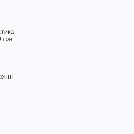
стика
0 грн
енні