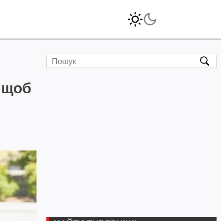
o
 щоб