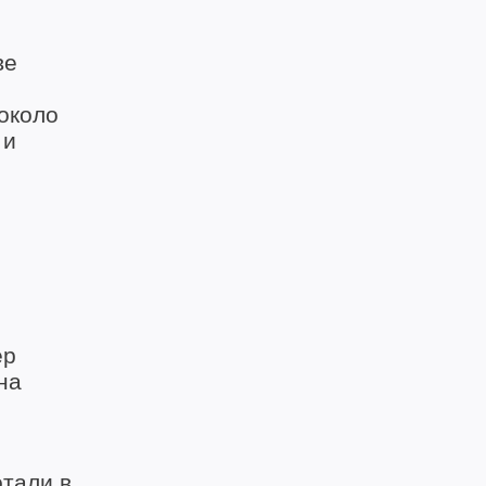
ве
 около
 и
ер
на
отали в