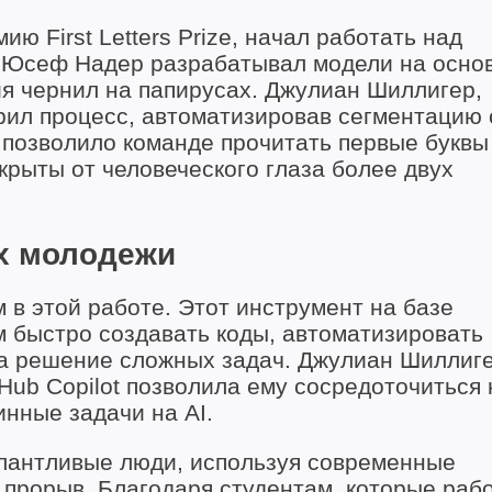
ю First Letters Prize, начал работать над
ак Юсеф Надер разрабатывал модели на осно
я чернил на папирусах. Джулиан Шиллигер,
орил процесс, автоматизировав сегментацию
 позволило команде прочитать первые буквы
скрыты от человеческого глаза более двух
х молодежи
 в этой работе. Этот инструмент на базе
м быстро создавать коды, автоматизировать
на решение сложных задач. Джулиан Шиллиг
Hub Copilot позволила ему сосредоточиться 
инные задачи на AI.
алантливые люди, используя современные
 прорыв. Благодаря студентам, которые раб