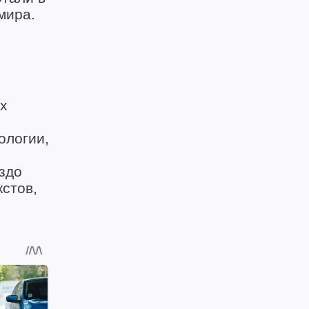
мира.
х
ологии,
здо
стов,