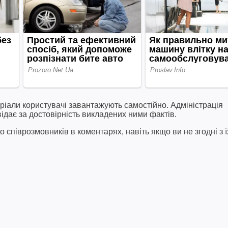
ріали користувачі завантажують самостійно. Адміністрація
відає за достовірність викладених ними фактів.
співрозмовників в коментарях, навіть якщо ви не згодні з ї