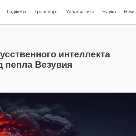
Гаджеты
Транспорт
Урбанистика
Наука
How 
усственного интеллекта
д пепла Везувия