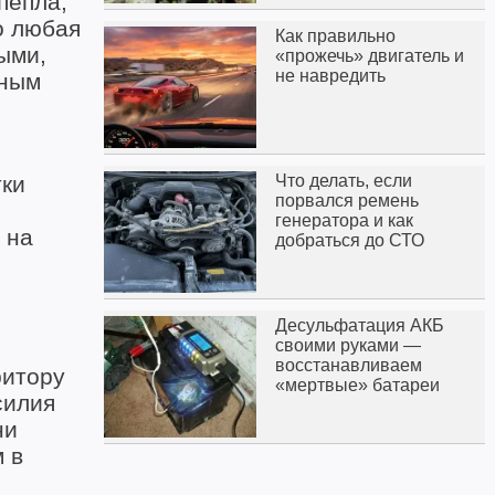
пепла,
о любая
Как правильно
ыми,
«прожечь» двигатель и
не навредить
нным
тки
Что делать, если
порвался ремень
генератора и как
 на
добраться до СТО
Десульфатация АКБ
своими руками —
восстанавливаем
ритору
«мертвые» батареи
силия
ни
 в