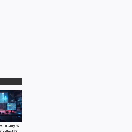
м, выкуп:
о защите