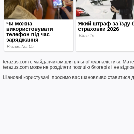
terazus.com є майданчиком для вільної журналістики. Мате
terazus.com може не розділяти позицію блогерів і не відпо
Шановні користувачі, просимо вас шановливо ставитися до 