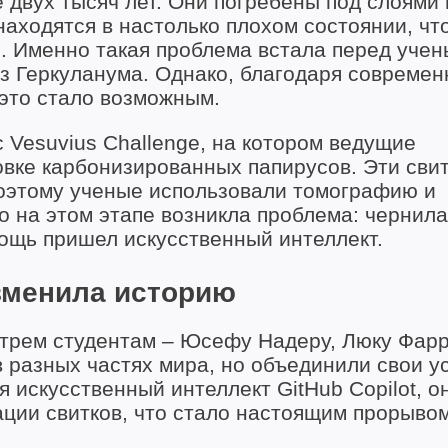
 двух тысяч лет. Они погребены под слоями 
находятся в настолько плохом состоянии, чт
. Именно такая проблема встала перед учен
из Геркуланума. Однако, благодаря совреме
 это стало возможным.
 Vesuvius Challenge, на котором ведущие
вке карбонизированных папирусов. Эти сви
оэтому ученые использовали томографию и
о на этом этапе возникла проблема: чернила
мощь пришел искусственный интеллект.
изменила историю
ь трем студентам – Юсефу Надеру, Люку Фар
 разных частях мира, но объединили свои у
 искусственный интеллект GitHub Copilot, о
ции свитков, что стало настоящим прорывом