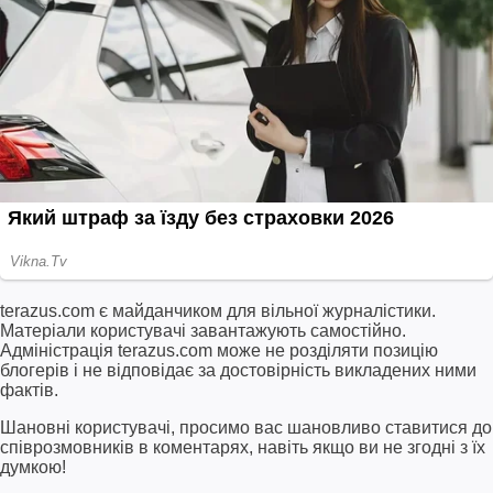
terazus.com є майданчиком для вільної журналістики.
Матеріали користувачі завантажують самостійно.
Адміністрація terazus.com може не розділяти позицію
блогерів і не відповідає за достовірність викладених ними
фактів.
Шановні користувачі, просимо вас шановливо ставитися до
співрозмовників в коментарях, навіть якщо ви не згодні з їх
думкою!