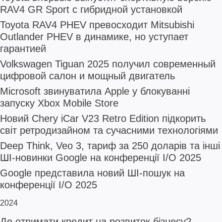
RAV4 GR Sport с гибридной установкой
Toyota RAV4 PHEV превосходит Mitsubishi
Outlander PHEV в динамике, но уступает
гарантией
Volkswagen Tiguan 2025 получил современный
цифровой салон и мощный двигатель
Microsoft звинуватила Apple у блокуванні
запуску Xbox Mobile Store
Новий Chery iCar V23 Retro Edition підкорить
світ ретродизайном та сучасними технологіями
Deep Think, Veo 3, тариф за 250 доларів та інші
ШІ-новинки Google на конференції I/O 2025
Google представила новий ШІ-пошук на
конференції I/O 2025
2024
Де отримати кредит на розвиток бізнесу?