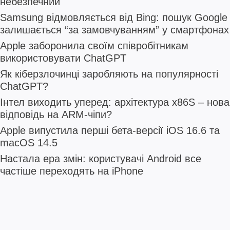
небезпечний
Samsung відмовляється від Bing: пошук Google
залишається “за замовчуванням” у смартфонах
Apple заборонила своїм співробітникам
використовувати ChatGPT
Як кіберзлочинці заробляють на популярності
ChatGPT?
Інтел виходить уперед: архітектура x86S – нова
відповідь на ARM-чіпи?
Apple випустила перші бета-версії iOS 16.6 та
macOS 14.5
Настала ера змін: користувачі Android все
частіше переходять на iPhone