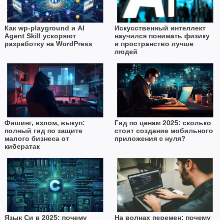
Как wp-playground и AI
Искусственный интеллект
Agent Skill ускоряют
научился понимать физику
разработку на WordPress
и пространство лучше
людей
Фишинг, взлом, выкуп:
Гид по ценам 2025: сколько
полный гид по защите
стоит создание мобильного
малого бизнеса от
приложения с нуля?
кибератак
Язык Си в 2025: почему
На волнах перемен: почему