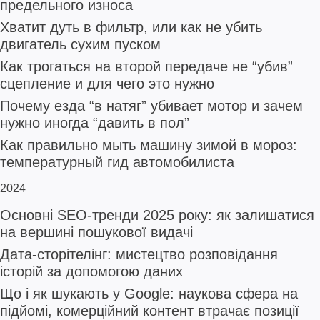
предельного износа
Хватит дуть в фильтр, или как не убить
двигатель сухим пуском
Как трогаться на второй передаче не “убив”
сцепление и для чего это нужно
Почему езда “в натяг” убивает мотор и зачем
нужно иногда “давить в пол”
Как правильно мыть машину зимой в мороз:
температурный гид автомобилиста
2024
Основні SEO-тренди 2025 року: як залишатися
на вершині пошукової видачі
Дата-сторітелінг: мистецтво розповідання
історій за допомогою даних
Що і як шукають у Google: наукова сфера на
підйомі, комерційний контент втрачає позиції