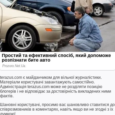
terazus.com є майданчиком для вільної журналістики.
Матеріали користувачі завантажують самостійно.
Адміністрація terazus.com може не розділяти позицію
блогерів і не відповідає за достовірність викладених ними
фактів.
Шановні користувачі, просимо вас шановливо ставитися до
співрозмовників в коментарях, навіть якщо ви не згодні з їх
думкою!