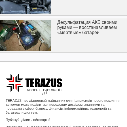
Десульфатация АКБ своими
руками — восстанавливаем
«мертвые» батареи
БІЗНЕС • ТЕХНОЛОГІЇ •
ІДЕЇ
TERAZUS - це діалоговий майданчик для підприємців нового покоління,
де кожен може поділитися передовим досвідом, знаннями та
порадами в сфері бізнесу, фінансів, інформаційних технологій та
багатьох інших тем.
Публікуй, ділись, обговорюй!