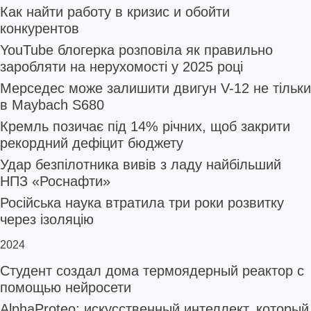
Как найти работу в кризис и обойти
конкурентов
YouTube блогерка розповіла як правильно
заробляти на нерухомості у 2025 році
Мерседес може залишити двигун V-12 не тільки
в Maybach S680
Кремль позичає під 14% річних, щоб закрити
рекордний дефіцит бюджету
Удар безпілотника вивів з ладу найбільший
НПЗ «Роснафти»
Російська наука втратила три роки розвитку
через ізоляцію
2024
Студент создал дома термоядерный реактор с
помощью нейросети
AlphaProteo: искусственный интеллект, который