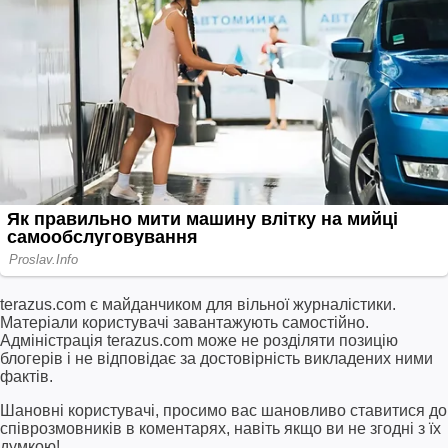
terazus.com є майданчиком для вільної журналістики.
Матеріали користувачі завантажують самостійно.
Адміністрація terazus.com може не розділяти позицію
блогерів і не відповідає за достовірність викладених ними
фактів.
Шановні користувачі, просимо вас шановливо ставитися до
співрозмовників в коментарях, навіть якщо ви не згодні з їх
думкою!