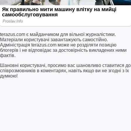
terazus.com є майданчиком для вільної журналістики.
Матеріали користувачі завантажують самостійно.
Адміністрація terazus.com може не розділяти позицію
блогерів і не відповідає за достовірність викладених ними
фактів.
Шановні користувачі, просимо вас шановливо ставитися до
співрозмовників в коментарях, навіть якщо ви не згодні з їх
думкою!