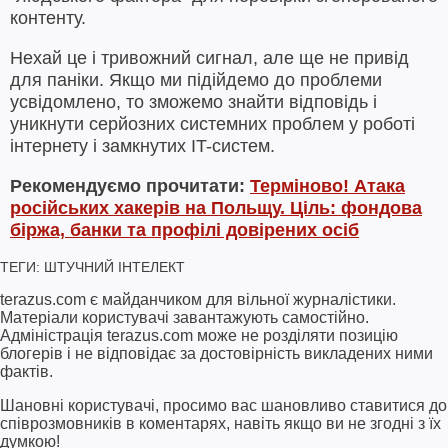
контенту.
Нехай це і тривожний сигнал, але ще не привід
для паніки. Якщо ми підійдемо до проблеми
усвідомлено, то зможемо знайти відповідь і
уникнути серйозних системних проблем у роботі
інтернету і замкнутих IT-систем.
Рекомендуємо прочитати:
Терміново! Атака
російських хакерів на Польщу. Ціль: фондова
біржа, банки та профілі довірених осіб
ТЕГИ:
ШТУЧНИЙ ІНТЕЛЕКТ
terazus.com є майданчиком для вільної журналістики.
Матеріали користувачі завантажують самостійно.
Адміністрація terazus.com може не розділяти позицію
блогерів і не відповідає за достовірність викладених ними
фактів.
Шановні користувачі, просимо вас шановливо ставитися до
співрозмовників в коментарях, навіть якщо ви не згодні з їх
думкою!