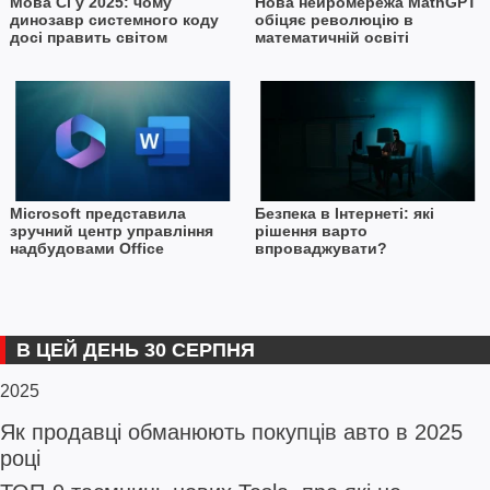
Мова Сі у 2025: чому
Нова нейромережа MathGPT
динозавр системного коду
обіцяє революцію в
досі править світом
математичній освіті
Microsoft представила
Безпека в Інтернеті: які
зручний центр управління
рішення варто
надбудовами Office
впроваджувати?
В ЦЕЙ ДЕНЬ 30 СЕРПНЯ
2025
Як продавці обманюють покупців авто в 2025
році