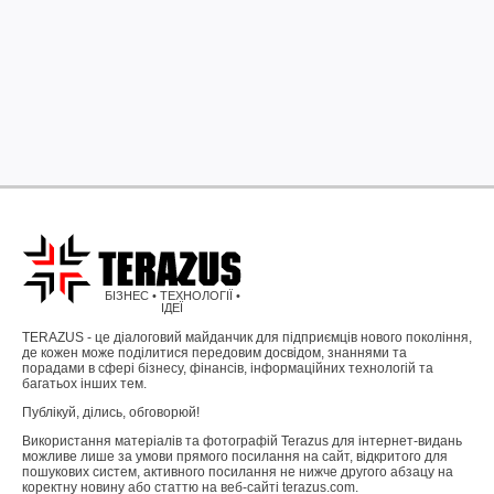
БІЗНЕС • ТЕХНОЛОГІЇ •
ІДЕЇ
TERAZUS - це діалоговий майданчик для підприємців нового покоління,
де кожен може поділитися передовим досвідом, знаннями та
порадами в сфері бізнесу, фінансів, інформаційних технологій та
багатьох інших тем.
Публікуй, ділись, обговорюй!
Використання матеріалів та фотографій Terazus для інтернет-видань
можливе лише за умови прямого посилання на сайт, відкритого для
пошукових систем, активного посилання не нижче другого абзацу на
коректну новину або статтю на веб-сайті terazus.com.