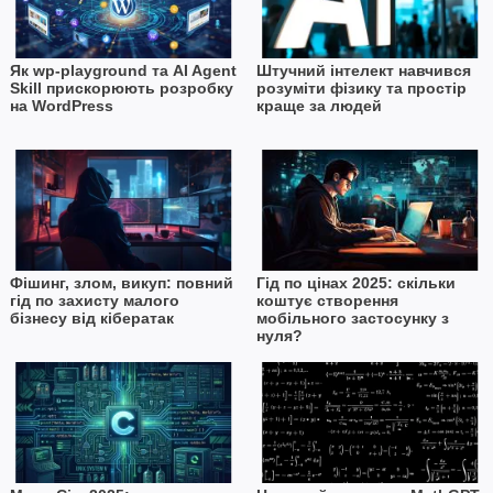
Як wp-playground та AI Agent
Штучний інтелект навчився
Skill прискорюють розробку
розуміти фізику та простір
на WordPress
краще за людей
Фішинг, злом, викуп: повний
Гід по цінах 2025: скільки
гід по захисту малого
коштує створення
бізнесу від кібератак
мобільного застосунку з
нуля?