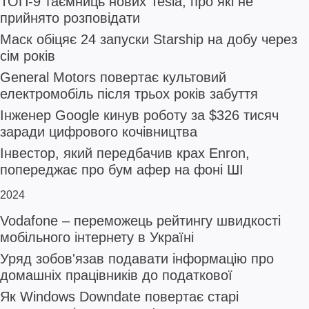
ТОП-9 таємниць нових Tesla, про які не
прийнято розповідати
Маск обіцяє 24 запуски Starship на добу через
сім років
General Motors повертає культовий
електромобіль після трьох років забуття
Інженер Google кинув роботу за $326 тисяч
заради цифрового кочівництва
Інвестор, який передбачив крах Enron,
попереджає про бум афер на фоні ШІ
2024
Vodafone – переможець рейтингу швидкості
мобільного інтернету в Україні
Уряд зобов'язав подавати інформацію про
домашніх працівників до податкової
Як Windows Downdate повертає старі