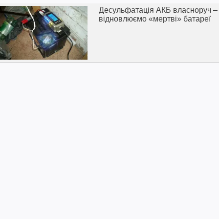
Десульфатація АКБ власноруч –
відновлюємо «мертві» батареї