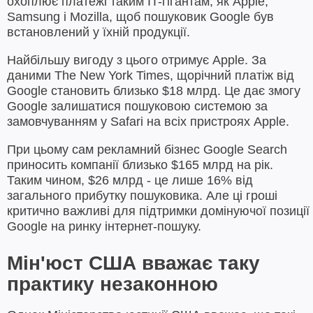
охоплює платежі таким IT-гігантам, як Apple,
Samsung і Mozilla, щоб пошуковик Google був
встановлений у їхній продукції.
Найбільшу вигоду з цього отримує Apple. За
даними The New York Times, щорічний платіж від
Google становить близько $18 млрд. Це дає змогу
Google залишатися пошуковою системою за
замовчуванням у Safari на всіх пристроях Apple.
При цьому сам рекламний бізнес Google Search
приносить компанії близько $165 млрд на рік.
Таким чином, $26 млрд - це лише 16% від
загального прибутку пошуковика. Але ці гроші
критично важливі для підтримки домінуючої позиції
Google на ринку інтернет-пошуку.
Мін'юст США вважає таку
практику незаконною