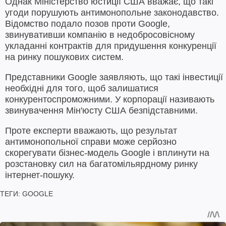
Однак Міністерство юстиції США вважає, що такі
угоди порушують антимонопольне законодавство.
Відомство подало позов проти Google,
звинувативши компанію в недобросовісному
укладанні контрактів для придушення конкуренції
на ринку пошукових систем.
Представники Google заявляють, що такі інвестиції
необхідні для того, щоб залишатися
конкурентоспроможними. У корпорації називають
звинувачення Мін'юсту США безпідставними.
Проте експерти вважають, що результат
антимонопольної справи може серйозно
скорегувати бізнес-модель Google і вплинути на
розстановку сил на багатомільярдному ринку
інтернет-пошуку.
ТЕГИ:
GOOGLE