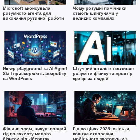
Microsoft анонсувала
Чому розумні помічники
розумного агента для
стають шпигунами у
виконання рутинної роботи
великих компаніях
Як wp-playground та AI Agent
Штучний інтелект навчився
Skill прискорюють розробку
розуміти фізику та простір
на WordPress
краще за людей
Фішинг, злом, викуп: повний
Гід по цінах 2025: скільки
гід по захисту малого
коштує створення
бізнесу від кібератак
мобільного застосунку з