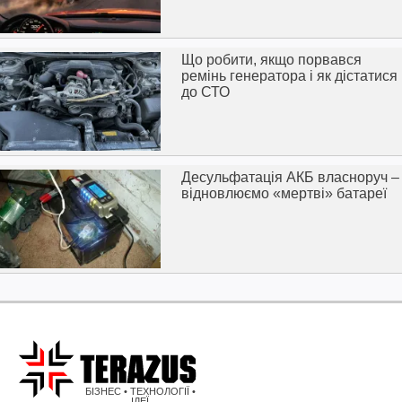
Що робити, якщо порвався
ремінь генератора і як дістатися
до СТО
Десульфатація АКБ власноруч –
відновлюємо «мертві» батареї
БІЗНЕС • ТЕХНОЛОГІЇ •
ІДЕЇ