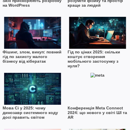
Skill прискорюють розробку
розуміти фізику та простір
на WordPress
краще за людей
Фішинг, злом, викуп: повний
Гід по цінах 2025: скільки
гід по захисту малого
коштує створення
бізнесу від кібератак
мобільного застосунку з
нуля?
Мова Сі у 2025: чому
Конференція Meta Connect
динозавр системного коду
2024: що нового у світі ШІ та
досі править світом
AR