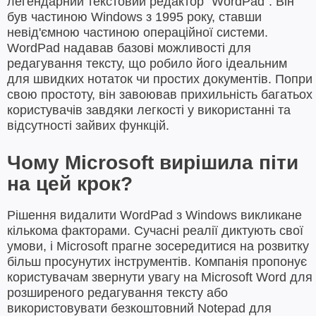
легендарний текстовий редактор "WordPad". Він
був частиною Windows з 1995 року, ставши
невід'ємною частиною операційної системи.
WordPad надавав базові можливості для
редагування тексту, що робило його ідеальним
для швидких нотаток чи простих документів. Попри
свою простоту, він завоював прихильність багатьох
користувачів завдяки легкості у використанні та
відсутності зайвих функцій.
Чому Microsoft вирішила піти
на цей крок?
Рішення видалити WordPad з Windows викликане
кількома факторами. Сучасні реалії диктують свої
умови, і Microsoft прагне зосередитися на розвитку
більш просунутих інструментів. Компанія пропонує
користувачам звернути увагу на Microsoft Word для
розширеного редагування тексту або
використовувати безкоштовний Notepad для