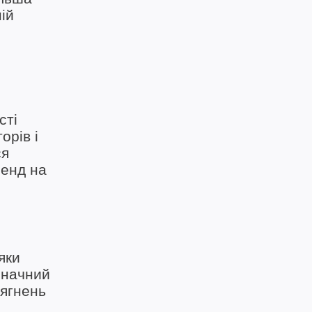
ій
сті
орів і
ся
ренд на
яки
значний
сягнень