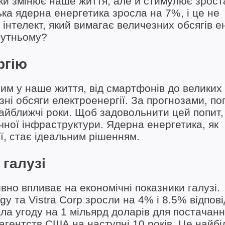
ільки змінює наше життя, але й стимулює зрос
ка ядерна енергетика зросла на 7%, і це не
інтелект, який вимагає величезних обсягів ен
бутньому?
ргію
им у наше життя, від смартфонів до великих
ні обсяги електроенергії. За прогнозами, по
айближчі роки. Щоб задовольнити цей попит
ної інфраструктури. Ядерна енергетика, як
ії, стає ідеальним рішенням.
 галузі
но впливає на економічні показники галузі.
rgy та Vistra Corp зросли на 4% і 8.5% відпов
ала угоду на 1 мільярд доларів для постачан
 агентств США на наступні 10 років. Це найб