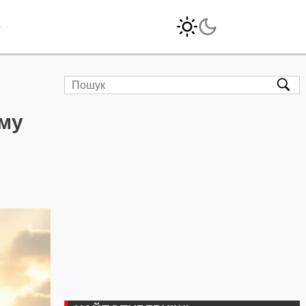
o
уму