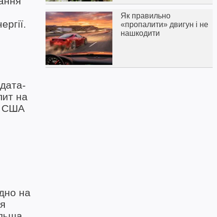
тання
Як правильно
ергії.
«пропалити» двигун і не
нашкодити
 дата-
пит на
, США
ідно на
ня
ільша