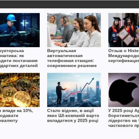
рукторська
Виртуальная
Отзыв о Histe
рнатива: як
автоматическая
Международн
одити постачання
телефонная станция:
сертификаци
ндартних деталей
современное решение
вах дефіциту
для бизнеса
ту
n впаде на 10%,
Стало відомо, в акції
У 2025 році A
родавати
яких ШІ-компаній варто
боротиметься
овалюту
вкладатися у 2025 році
лідерство на 
часткового п
Vision Pro та
Intelligence