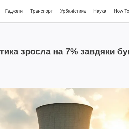
Гаджети
Транспорт
Урбаністика
Наука
How T
тика зросла на 7% завдяки б