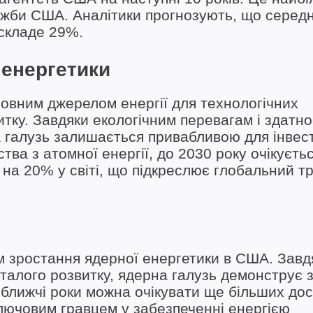
лужби США. Аналітики прогнозують, що середн
 складе 29%.
 енергетики
овним джерелом енергії для технологічних
итку. Завдяки екологічним перевагам і здатно
а галузь залишається привабливою для інвест
ва з атомної енергії, до 2030 року очікуєть
на 20% у світі, що підкреслює глобальний т
м зростання ядерної енергетики в США. Завд
сталого розвитку, ядерна галузь демонструє 
йближчі роки можна очікувати ще більших до
ключовим гравцем у забезпеченні енергією