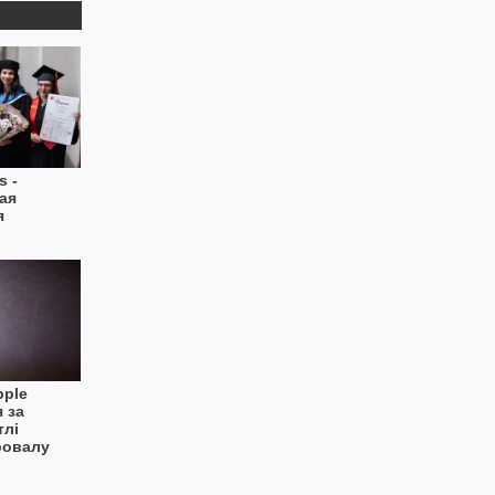
s -
ая
я
pple
 за
тлі
ровалу