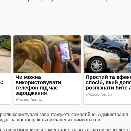
ріали користувачі завантажують самостійно. Адміністрація
відає за достовірність викладених ними фактів.
співрозмовників в коментарях, навіть якщо ви не згодні з ї