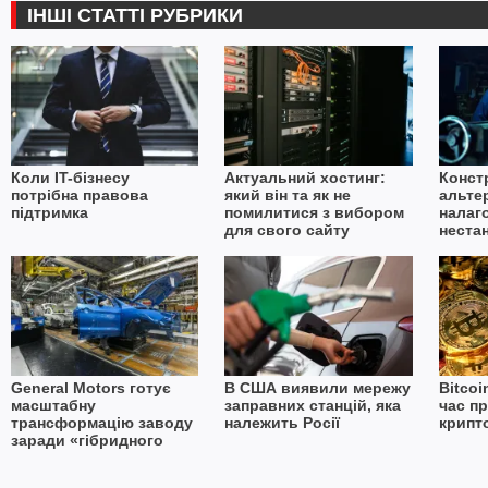
ІНШІ СТАТТІ РУБРИКИ
Коли IT-бізнесу
Актуальний хостинг:
Конст
потрібна правова
який він та як не
альте
підтримка
помилитися з вибором
налаг
для свого сайту
неста
в умо
імпор
General Motors готує
В США виявили мережу
Bitcoi
масштабну
заправних станцій, яка
час п
трансформацію заводу
належить Росії
крипт
заради «гібридного
майбутнього»