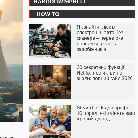
НАЙПОПУЛЯРНІШІ
HOW TO
Як знайти глюк в
електроніці авто без
сканера – перевірка
проводки, реле та
запобіжників
20 секретних функцій
Netflix, про які ви не
знали: повний гайд 2026
Steam Deck для профі:
10 порад, які змінять ваш
ігровий досвід