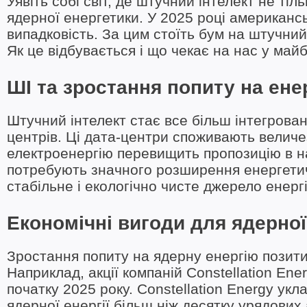
Уявіть собі світ, де штучний інтелект не т
ядерної енергетики. У 2025 році американсь
випадковість. За цим стоїть бум на штучний 
Як це відбувається і що чекає на нас у май
ШІ та зростання попиту на ене
Штучний інтелект стає все більш інтегрован
центрів. Ці дата-центри споживають величез
електроенергію перевищить пропозицію в н
потребують значного розширення енергетич
стабільне і екологічно чисте джерело енерг
Економічні вигоди для ядерної
Зростання попиту на ядерну енергію позитив
Наприклад, акції компаній Constellation Ene
початку 2025 року. Constellation Energy укл
ядерної енергії більш ніж десятку урядових