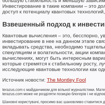
большую стабильность и меньшую зависимо
Инвестирование в такие компании – это до
доступ к потенциалу квантовых технологий
Взвешенный подход к инвест
Квантовые вычисления – это, бесспорно, у
инвестирование в нее на данном этапе свя
вкладывать средства, необходимо тщательно
спекуляциям и волатильности, акции комп
вычислениях, могут быть интересным вари
которые стремятся к стабильному росту, 
исследующие квантовые технологии как одн
Источник новости:
The Montley Fool
terazus.com є майданчиком для вільної журналістики. Мате
terazus.com може не розділяти позицію блогерів і не відпо
Шановні користувачі, просимо вас шановливо ставитися до 