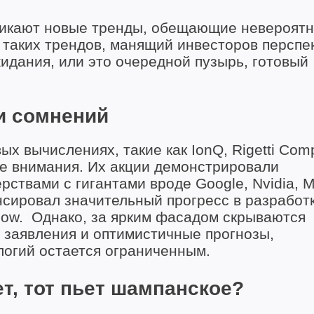
зникают новые тренды, обещающие невероят
 таких трендов, манящий инвесторов перспе
идания, или это очередной пузырь, готовый
и сомнений
 вычислениях, такие как IonQ, Rigetti Comp
е внимания. Их акции демонстрировали
твами с гигантами вроде Google, Nvidia, Mi
нсировал значительный прогресс в разработ
low. Однако, за ярким фасадом скрываются
 заявления и оптимистичные прогнозы,
логий остается ограниченным.
т, тот пьет шампанское?