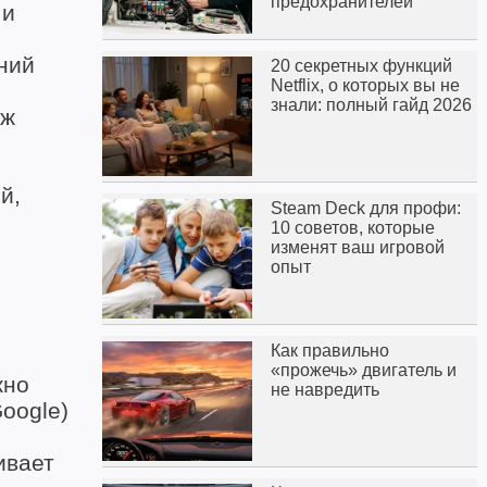
предохранителей
 и
ний
20 секретных функций
Netflix, о которых вы не
знали: полный гайд 2026
аж
м
й,
Steam Deck для профи:
10 советов, которые
изменят ваш игровой
опыт
Как правильно
«прожечь» двигатель и
жно
не навредить
oogle)
ивает