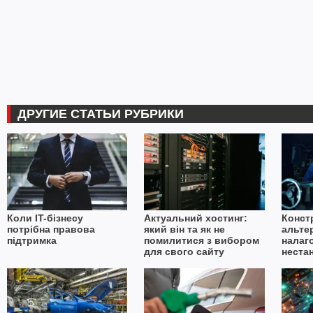
ДРУГИЕ СТАТЬИ РУБРИКИ
Коли IT-бізнесу
Актуальний хостинг:
Конст
потрібна правова
який він та як не
альте
підтримка
помилитися з вибором
налаг
для свого сайту
неста
в умо
імпор