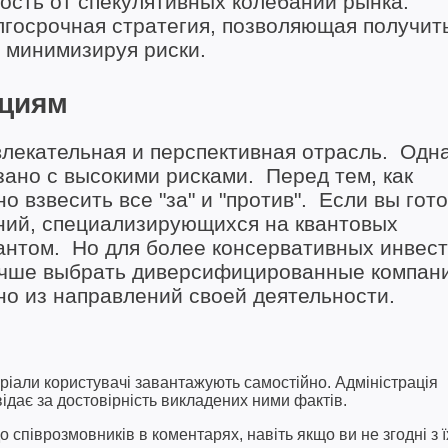
сть от спекулятивных колебаний рынка.
лгосрочная стратегия, позволяющая получит
, минимизируя риски.
ициям
влекательная и перспективная отрасль. Одна
зано с высокими рисками. Перед тем, как
 взвесить все "за" и "против". Если вы гото
аний, специализирующихся на квантовых
антом. Но для более консервативных инвест
лучше выбрать диверсифицированные компан
о из направлений своей деятельности.
ріали користувачі завантажують самостійно. Адміністрація
відає за достовірність викладених ними фактів.
співрозмовників в коментарях, навіть якщо ви не згодні з ї