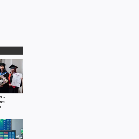
s -
ая
я