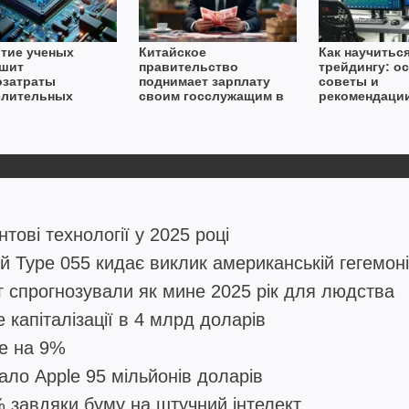
тие ученых
Китайское
Как научитьс
шит
правительство
трейдингу: о
озатраты
поднимает зарплату
советы и
лительных
своим госслужащим в
рекомендаци
м на 51%
надежде улучшить
экономику
тові технології у 2025 році
 Type 055 кидає виклик американській гегемоні
г спрогнозували як мине 2025 рік для людства
капіталізації в 4 млрд доларів
же на 9%
ало Apple 95 мільйонів доларів
 завдяки буму на штучний інтелект