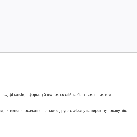
су, фінансів, інформаційних технологій та багатьох інших тем.
м, активного посилання не нижче другого абзацу на коректну новину або