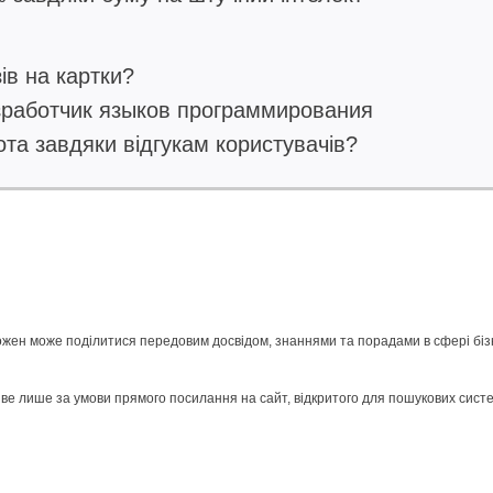
ів на картки?
зработчик языков программирования
ота завдяки відгукам користувачів?
ожен може поділитися передовим досвідом, знаннями та порадами в сфері бізне
е лише за умови прямого посилання на сайт, відкритого для пошукових систе