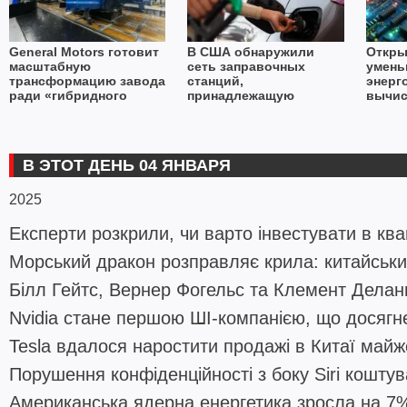
General Motors готовит
В США обнаружили
Откры
масштабную
сеть заправочных
умень
трансформацию завода
станций,
энерг
ради «гибридного
принадлежащую
вычис
будущего»
России
систе
В ЭТОТ ДЕНЬ 04 ЯНВАРЯ
2025
Експерти розкрили, чи варто інвестувати в кван
Морський дракон розправляє крила: китайський
Білл Гейтс, Вернер Фогельс та Клемент Делан
Nvidia стане першою ШІ-компанією, що досягне 
Tesla вдалося наростити продажі в Китаї май
Порушення конфіденційності з боку Siri коштув
Американська ядерна енергетика зросла на 7%