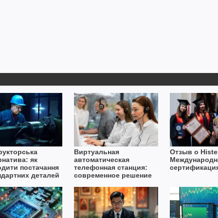
рукторська
Виртуальная
Отзыв о Histe
рнатива: як
автоматическая
Международн
одити постачання
телефонная станция:
сертификаци
ндартних деталей
современное решение
вах дефіциту
для бизнеса
ту