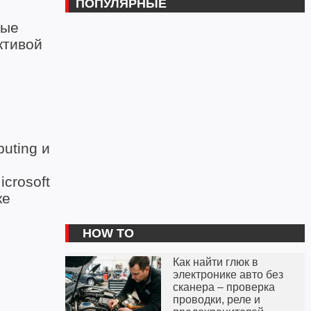
ПОПУЛЯРНЫЕ
ные
ктивой
uting и
crosoft
ке
HOW TO
Как найти глюк в
электронике авто без
сканера – проверка
проводки, реле и