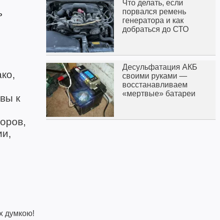
Что делать, если
ь
порвался ремень
генератора и как
добраться до СТО
Десульфатация АКБ
ко,
своими руками —
восстанавливаем
«мертвые» батареи
вы к
оров,
ии,
х думкою!