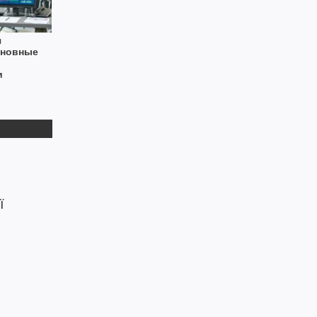
я
сновные
и
ї