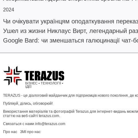
2024
Чи очікувати українцям оподаткування переказ
Ушел из жизни Никлаус Вирт, легендарный ра
Google Bard: чи зменшаться галюцинації чат-б
БІЗНЕС • ТЕХНОЛОГІЇ •
ІДЕЇ
TERAZUS - це діалоговий майданчик для підприємців нового покоління, де к
Публікуй, ділись, обговорюй!
Використання матеріалів та фотографій Terazus для інтернет-видань можлив
статтю на веб-сайті terazus.com.
Связаться с нами info@terazus.com
Про нас
ЗМІ про нас