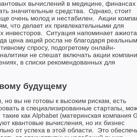
вантовых вычислений в медицине, финансах
ать значительные средства. Однако, стоит
еще очень молод и нестабилен. Акции компа
м, что делает их привлекательными для
ых инвесторов. Ситуация напоминает ажиот
гда цена акций росла не благодаря реальны
ятивному спросу, подогретому онлайн-
налитики не спешат включать акции компани
ниях, в списки рекомендованных для
овому будущему
 но вы не готовы к высоким рискам, есть
ировать в специализированные стартапы, мо
такие как Alphabet (материнская компания G
уют квантовые вычисления, но их бизнес
ьно от успеха в этой области. Это обеспеч