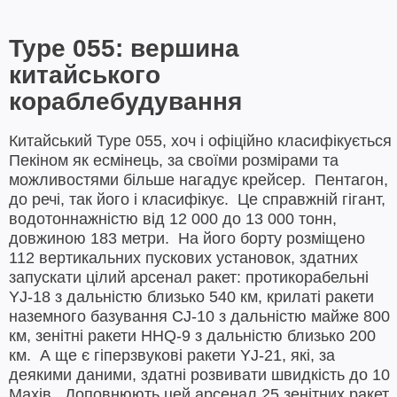
Type 055: вершина
китайського
кораблебудування
Китайський Type 055, хоч і офіційно класифікується
Пекіном як есмінець, за своїми розмірами та
можливостями більше нагадує крейсер. Пентагон,
до речі, так його і класифікує. Це справжній гігант,
водотоннажністю від 12 000 до 13 000 тонн,
довжиною 183 метри. На його борту розміщено
112 вертикальних пускових установок, здатних
запускати цілий арсенал ракет: протикорабельні
YJ-18 з дальністю близько 540 км, крилаті ракети
наземного базування CJ-10 з дальністю майже 800
км, зенітні ракети HHQ-9 з дальністю близько 200
км. А ще є гіперзвукові ракети YJ-21, які, за
деякими даними, здатні розвивати швидкість до 10
Махів. Доповнюють цей арсенал 25 зенітних ракет