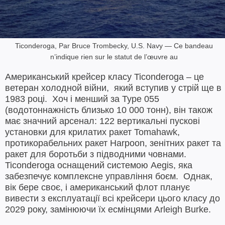
Ticonderoga, Par Bruce Trombecky, U.S. Navy — Ce bandeau
n’indique rien sur le statut de l’œuvre au
Американський крейсер класу Ticonderoga – це
ветеран холодной війни, який вступив у стрій ще в
1983 році. Хоч і менший за Type 055
(водотоннажність близько 10 000 тонн), він також
має значний арсенал: 122 вертикальні пускові
установки для крилатих ракет Tomahawk,
протикорабельних ракет Harpoon, зенітних ракет та
ракет для боротьби з підводними човнами.
Ticonderoga оснащений системою Aegis, яка
забезпечує комплексне управління боєм. Однак,
вік бере своє, і американський флот планує
вивести з експлуатації всі крейсери цього класу до
2029 року, замінюючи їх есмінцями Arleigh Burke.