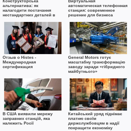
Конструкторська
Виртуальная
альтернатива: як
автоматическая телефонная
налагодити постачання
станция: современное
нестандартних деталей в
решение для бизнеса
умовах дефіциту імпорту
Отзыв о Histes -
General Motors готує
Международная
масштабну трансформацію
сертификация
заводу заради «гібридного
майбутнього»
В США виявили мережу
Китайський уряд піднімає
заправних станцій, яка
платню своїм
належить Росії
держслужбовцям в надії
покращити економіку