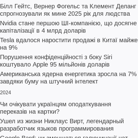
Білл Гейтс, Вернер Фогельс та Клемент Деланг
спрогнозували як мине 2025 рік для людства
Nvidia стане першою ШІ-компанією, що досягне
капіталізації в 4 млрд доларів
Tesla вдалося наростити продажі в Китаї майже
на 9%
Порушення конфіденційності з боку Siri
коштувало Apple 95 мільйонів доларів
Американська ядерна енергетика зросла на 7%
завдяки буму на штучний інтелект
2024
Чи очікувати українцям оподаткування
переказів на картки?
Ушел из жизни Никлаус Вирт, легендарный
разработчик языков программирования
Google Bard: чи зменшаться галюцинації чат-