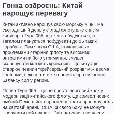
Гонка озброєнь: Китай
нарощує перевагу
Китай активно нарощує свою морську міць. На
сьогоднішній день у складі флоту вже є вісім
крейсерів Type 055, ще кілька будуються, а
загалом планується побудувати до 16 таких
кораблів. Тим часом США, стикаючись з
проблемами старіння флоту та високими
витратами на його утримання, змушені
скорочувати кількість крейсерів. Ця ситуація
створює певний "крейсерський розрив" між двома
країнами, і експерти вже говорять про зміщення
балансу сил у регіоні.
Поява Type 055 – це не просто черговий крок у
модернізації китайського флоту. Це символ нових
амбіцій Пекіна, його прагнення грати провідну роль
на світовій арені. США, зі свого боку, не можуть
ігнорувати цей виклик. Світ вступає в нову еру