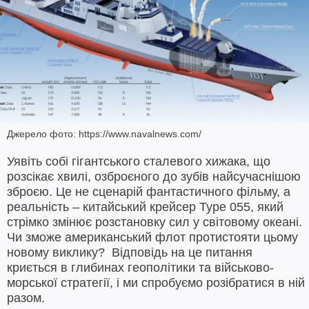
Джерело фото: https://www.navalnews.com/
Уявіть собі гігантського сталевого хижака, що
розсікає хвилі, озброєного до зубів найсучаснішою
зброєю. Це не сценарій фантастичного фільму, а
реальність – китайський крейсер Type 055, який
стрімко змінює розстановку сил у світовому океані.
Чи зможе американський флот протистояти цьому
новому виклику? Відповідь на це питання
криється в глибинах геополітики та військово-
морської стратегії, і ми спробуємо розібратися в ній
разом.