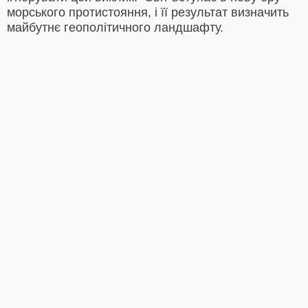
морського протистояння, і її результат визначить
майбутнє геополітичного ландшафту.