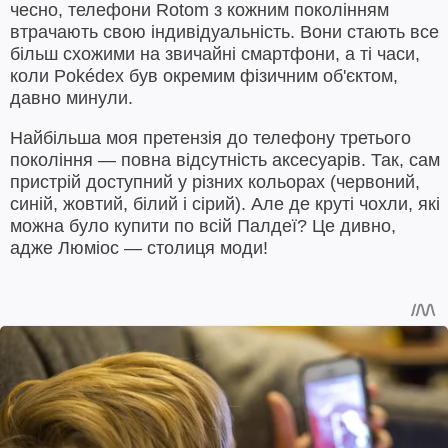
чесно, телефони Rotom з кожним поколінням
втрачають свою індивідуальність. Вони стають все
більш схожими на звичайні смартфони, а ті часи,
коли Pokédex був окремим фізичним об'єктом,
давно минули.
Найбільша моя претензія до телефону третього
покоління — повна відсутність аксесуарів. Так, сам
пристрій доступний у різних кольорах (червоний,
синій, жовтий, білий і сірий). Але де круті чохли, які
можна було купити по всій Палдеї? Це дивно,
адже Люміос — столиця моди!