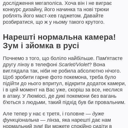
дослідження мегаполіса. Хоча він і не виграє
конкурс дизайну, його начинка та нові трюки
роблять його маст-хев гаджетом. Давайте
розбиратися, що ж у ньому такого крутого.
Нарешті нормальна камера!
Зум і зйомка в русі
Почнемо з того, що боліло найбільше. Пам'ятаєте
другу лінзу в телефоні
Scarlet/Violet
? Вона
виглядала так, ніби не робила абсолютно нічого.
Щоб зробити гарне фото покемона, треба було
підійти до нього впритул, відкрити додаток камери,
і в цей момент на Вас уже, скоріш за все, неслися
в атаку. У Люміосі, де дикі покемони без вагань
б'ються з людьми, такий підхід був би провальним.
Але тепер у нас є третя, і головне —
дуже
функціональна
— лінза, яка нарешті дає нам
нормальний зум! Ви можете спокійно сидіти в