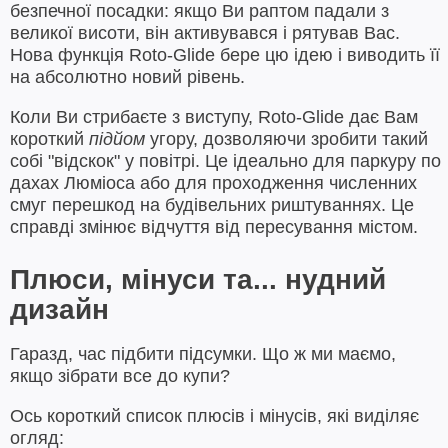
безпечної посадки: якщо Ви раптом падали з
великої висоти, він активувався і рятував Вас.
Нова функція Roto-Glide бере цю ідею і виводить її
на абсолютно новий рівень.
Коли Ви стрибаєте з виступу, Roto-Glide дає Вам
короткий
підйом
угору, дозволяючи зробити такий
собі "відскок" у повітрі. Це ідеально для паркуру по
дахах Люміоса або для проходження численних
смуг перешкод на будівельних риштуваннях. Це
справді змінює відчуття від пересування містом.
Плюси, мінуси та... нудний
дизайн
Гаразд, час підбити підсумки. Що ж ми маємо,
якщо зібрати все до купи?
Ось короткий список плюсів і мінусів, які виділяє
огляд: