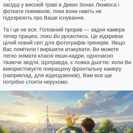
засідці у високій траві в Диких Зонах Люміоса і
фоткати покемонів, поки вони навіть не
підозрюють про Ваше існування.
Та і це не все. Головний прорив — задня камера
тепер працює,
поки Ви рухаєтесь
. Це відкриває
цілий новий світ для фотографів-тренерів. Якщо
Вас помітили і вирішили атакувати, Ви можете
легко знімати класні екшн-кадри, одночасно
тікаючи звідти. Щоправда, є ложка дьогтю: коли Ви
використовуєте покращену фронтальну камеру
(наприклад, для відеодзвінків), Вам все ще
потрібно стояти нерухомо.