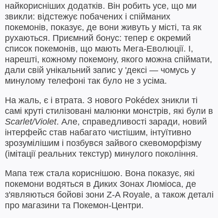
найкорисніших додатків. Він робить усе, що ми
звикли: відстежує побачених і спійманих
покемонів, показує, де вони живуть у місті, та як
рухаються. Приємний бонус: тепер є окремий
список покемонів, що мають Мега-Еволюції. І,
нарешті, кожному покемону, якого можна спіймати,
дали свій унікальний запис у 'дексі — чомусь у
минулому телефоні так було не з усіма.
На жаль, є і втрата. З нового Pokédex зникли ті
самі круті стилізовані малюнки монстрів, які були в
Scarlet/Violet
. Але, справедливості заради, новий
інтерфейс став набагато чистішим, інтуїтивно
зрозумілішим і позбувся зайвого скевоморфізму
(імітації реальних текстур) минулого покоління.
Мапа теж стала кориснішою. Вона показує, які
покемони водяться в Диких Зонах Люміоса, де
з'являються бойові зони Z-A Royale, а також деталі
про магазини та Покемон-Центри.