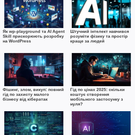
Як wp-playground та AI Agent
Штучний інтелект навчився
Skill прискорюють розробку
розуміти фізику та простір
на WordPress
краще за людей
Фішинг, злом, викуп: повний
Гід по цінах 2025: скільки
гід по захисту малого
коштує створення
бізнесу від кібератак
мобільного застосунку з
нуля?