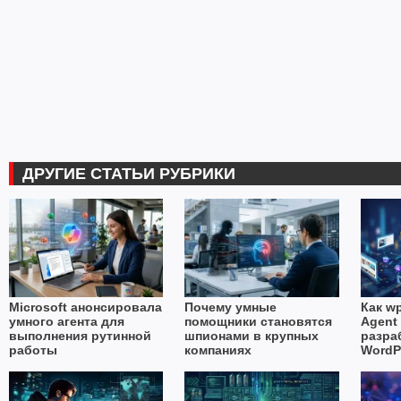
ДРУГИЕ СТАТЬИ РУБРИКИ
Microsoft анонсировала
Почему умные
Как wp
умного агента для
помощники становятся
Agent 
выполнения рутинной
шпионами в крупных
разра
работы
компаниях
WordP