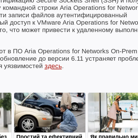
тификацию Secure Sockets Shell (SSH) и пол
омандной строки Aria Operations for Networ
сти записи файлов аутентифицированный
доступ к VMware Aria Operations for Netwo
то, что может привести к удаленному выпол
 в ПО Aria Operations for Networks On-Prem
10, а обновление до версии 6.11 устраняет проб
ия уязвимостей
здесь
.