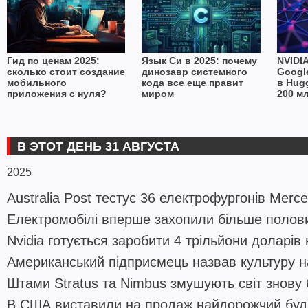
Гид по ценам 2025:
Язык Си в 2025: почему
NVIDI
сколько стоит создание
динозавр системного
Googl
мобильного
кода все еще правит
в Hug
приложения с нуля?
миром
200 м
это з
В ЭТОТ ДЕНЬ 31 АВГУСТА
2025
Australia Post тестує 36 електрофургонів Merc
Електромобілі вперше захопили більше полови
Nvidia готується заробити 4 трільйони доларів 
Американський підприємець назвав культуру н
Штами Stratus та Nimbus змушують світ знову 
В США виставили на продаж найдорожчий буди