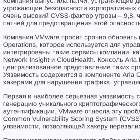
Компания выпустила патчи, устраняющие дв
угрожающие безопасности корпоративных с
очень высокий CVSS-фактор угрозы – 9,8, 
патчей для предотвращения этой опасности
Компания VMware просит срочно обновить п
Operations, которое используется для упр
интегрированы такие сервисы компании, как 
Network Insight и CloudHealth. Консоль Ari
централизованное представление таких сре
Уязвимость содержится в компоненте Aria O
хакерами для нарушения трафика, управля
Первая и наиболее серьезная уязвимость с
генерацию уникального криптографического 
аутентификации. VMware отнесла эту пробле
Common Vulnerability Scoring System (CVSS
уязвимости, позволяющей хакеру перезапи