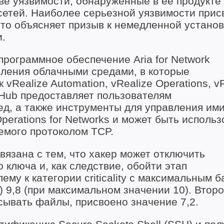
е уязвимости, обнаруженные в ее продукте
етей. Наиболее серьезной уязвимости прис
что объясняет призыв к немедленной установ
.
рограммное обеспечение Aria for Network
авления облачными средами, в которые
vRealize Automation, vRealize Operations, v
a Hub предоставляет пользователям
д, а также инструменты для управления ими
perations for Networks и может быть исполь
емого протоколом TCP.
вязана с тем, что хакер может отключить
ключа и, как следствие, обойти этап
му к категории criticality с максимальным 
) 9,8 (при максимальном значении 10). Втор
сывать файлы, присвоено значение 7,2.