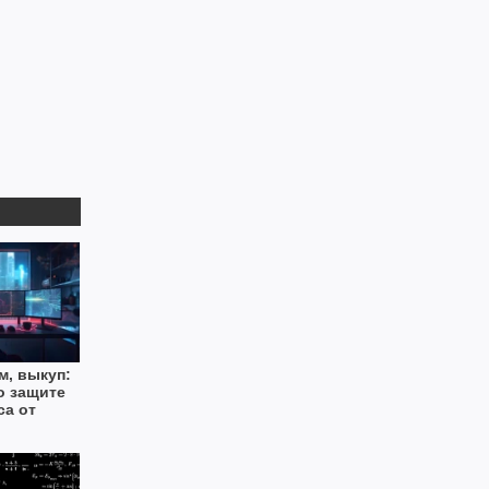
м, выкуп:
о защите
са от