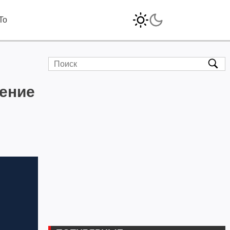
To
ение