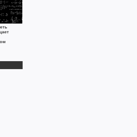
еть
щает
ком