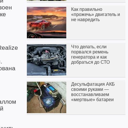
 и
воен
Как правильно
ке
«прожечь» двигатель и
не навредить
Realize
Что делать, если
порвался ремень
генератора и как
.
добраться до СТО
зована
Десульфатация АКБ
своими руками —
восстанавливаем
«мертвые» батареи
баллом
ой