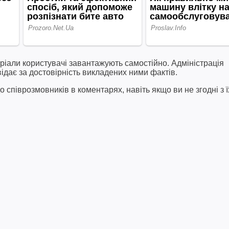
ріали користувачі завантажують самостійно. Адміністрація
відає за достовірність викладених ними фактів.
співрозмовників в коментарях, навіть якщо ви не згодні з ї