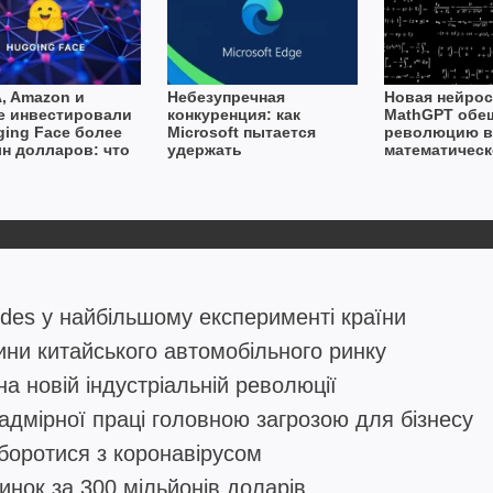
A, Amazon и
Небезупречная
Новая нейрос
e инвестировали
конкуренция: как
MathGPT обе
ging Face более
Microsoft пытается
революцию в
лн долларов: что
удержать
математичес
а компания?
пользователей от
образовании
перехода в Chrome
edes у найбільшому експерименті країни
ни китайського автомобільного ринку
на новій індустріальній революції
адмірної праці головною загрозою для бізнесу
боротися з коронавірусом
нок за 300 мільйонів доларів