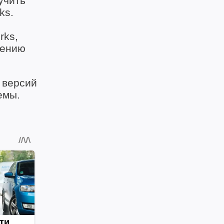
учить
ks.
rks,
нению
 версий
лемы.