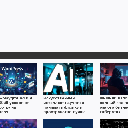
-playground и AI
Искусственный
Фишинг, взло
Skill ускоряют
интеллект научился
полный гид п
ботку на
понимать физику и
малого бизне
ress
пространство лучше
кибератак
людей