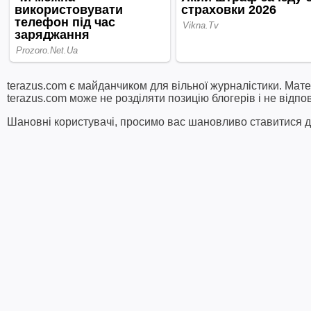
terazus.com є майданчиком для вільної журналістики. Мате
terazus.com може не розділяти позицію блогерів і не відпо
Шановні користувачі, просимо вас шановливо ставитися до 