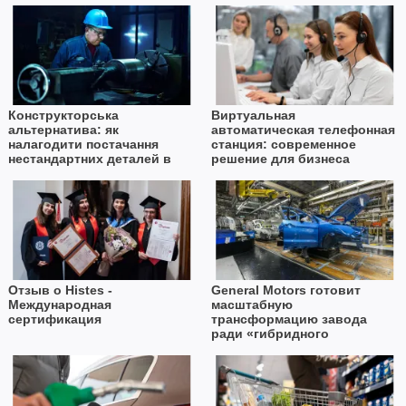
Конструкторська
Виртуальная
альтернатива: як
автоматическая телефонная
налагодити постачання
станция: современное
нестандартних деталей в
решение для бизнеса
умовах дефіциту імпорту
Отзыв о Histes -
General Motors готовит
Международная
масштабную
сертификация
трансформацию завода
ради «гибридного
будущего»