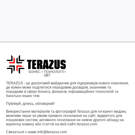
БІЗНЕС • ТЕХНОЛОГІЇ •
ІДЕЇ
TERAZUS - це діалоговий майданчик для підприємців нового покоління,
де кожен може поділитися передовим досвідом, знаннями та
порадами в сфері бізнесу, фінансів, інформаційних технологій та
багатьох інших тем.
Публікуй, ділись, обговорюй!
Використання матеріалів та фотографій Terazus для інтернет-видань
можливе лише за умови прямого посилання на сайт, відкритого для
пошукових систем, активного посилання не нижче другого абзацу на
коректну новину або статтю на веб-сайті terazus.com.
Связаться с нами info@terazus.com