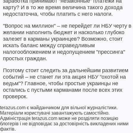
заработка принимают "незаконные" платежи на
карту? И в то же время величина такого дохода
недостаточна, чтобы платить с него налоги.
"Вопрос на миллион" – не перейдет ли НБУ черту в
желании наполнить бюджет и насколько глубоко
залезет в карманы украинцев? Возможно, стоит
искать баланс между справедливым
налогообложением и недопущением "прессинга"
простых граждан.
Поэтому стоит следить за дальнейшим развитием
событий – не станет ли эта акция НБУ "охотой на
ведьм"? Главное, чтобы простые украинцы не
остались с пустыми карманами после всех этих
проверок.
terazus.com є майданчиком для вільної журналістики.
Матеріали користувачі завантажують самостійно.
Адміністрація terazus.com може не розділяти позицію
блогерів і не відповідає за достовірність викладених ними
фактів.