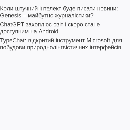
Коли штучний інтелект буде писати новини:
Genesis – майбутнє журналістики?
ChatGPT захоплює світ і скоро стане
доступним на Android
TypeChat: відкритий інструмент Microsoft для
побудови природнолінгвістичних інтерфейсів