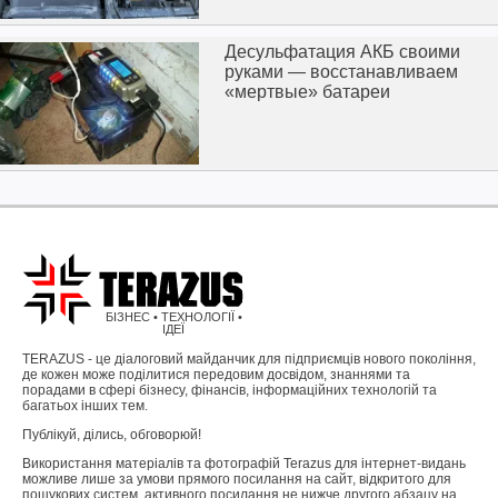
Десульфатация АКБ своими
руками — восстанавливаем
«мертвые» батареи
БІЗНЕС • ТЕХНОЛОГІЇ •
ІДЕЇ
TERAZUS - це діалоговий майданчик для підприємців нового покоління,
де кожен може поділитися передовим досвідом, знаннями та
порадами в сфері бізнесу, фінансів, інформаційних технологій та
багатьох інших тем.
Публікуй, ділись, обговорюй!
Використання матеріалів та фотографій Terazus для інтернет-видань
можливе лише за умови прямого посилання на сайт, відкритого для
пошукових систем, активного посилання не нижче другого абзацу на