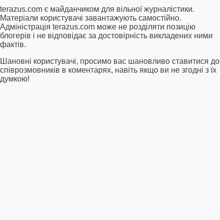
terazus.com є майданчиком для вільної журналістики.
Матеріали користувачі завантажують самостійно.
Адміністрація terazus.com може не розділяти позицію
блогерів і не відповідає за достовірність викладених ними
фактів.
Шановні користувачі, просимо вас шановливо ставитися до
співрозмовників в коментарях, навіть якщо ви не згодні з їх
думкою!