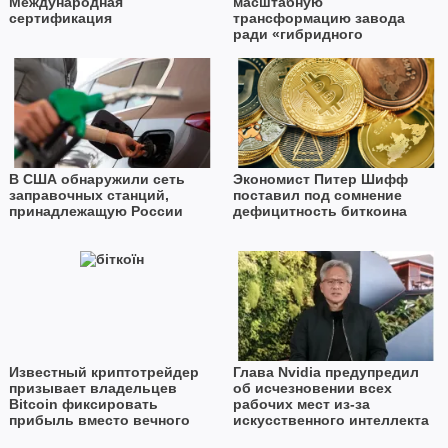
Международная
масштабную
сертификация
трансформацию завода
ради «гибридного
будущего»
В США обнаружили сеть
Экономист Питер Шифф
заправочных станций,
поставил под сомнение
принадлежащую России
дефицитность биткоина
Известный криптотрейдер
Глава Nvidia предупредил
призывает владельцев
об исчезновении всех
Bitcoin фиксировать
рабочих мест из-за
прибыль вместо вечного
искусственного интеллекта
ожидания роста