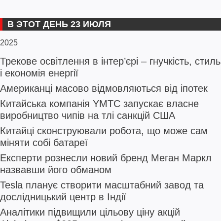
В ЭТОТ ДЕНЬ 23 ИЮЛЯ
2025
Трекове освітлення в інтер’єрі – гнучкість, стиль
і економія енергії
Американці масово відмовляються від іпотек
Китайська компанія YMTC запускає власне
виробництво чипів на тлі санкцій США
Китайці сконструювали робота, що може сам
міняти собі батареї
Експерти рознесли новий бренд Меган Маркл
назвавши його обманом
Tesla планує створити масштабний завод та
дослідницький центр в Індії
Аналітики підвищили цільову ціну акцій