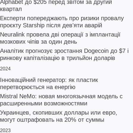
Alphabet до $205 перед звітом за другий
квартал
Експерти попереджають про ризики провалу
проєкту Starship після дев'яти аварій
Neuralink провела дві операції з імплантації
мозкових чіпів за один день
Аналітик прогнозує зростання Dogecoin до $7 і
ринкову капіталізацію в трильйон доларів
2024
Інноваційний генератор: як пластик
перетворюється на енергію
Mistral NeMo: новая многоязычная модель с
расширенными возможностями
Украинцев, скопивших доллары или евро,
могут оштрафовать на 20% от суммы
2023