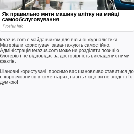
terazus.com є майданчиком для вільної журналістики.
Матеріали користувачі завантажують самостійно.
Адміністрація terazus.com може не розділяти позицію
блогерів і не відповідає за достовірність викладених ними
фактів.
Шановні користувачі, просимо вас шановливо ставитися до
співрозмовників в коментарях, навіть якщо ви не згодні з їх
думкою!