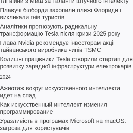
тлі війни з Meta за таланти штучного інтелекту
Плавучі білборди захопили пляжі Флориди і
викликали гнів туристів
Аналітики прогнозують радикальну
трансформацію Tesla після кризи 2025 року
Глава Nvidia рекомендує інвесторам акції
тайванського виробника чипів TSMC
Колишні працівники Tesla створили стартап для
розвитку зарядної інфраструктури електрокарів
2024
Ажиотаж вокруг искусственного интеллекта
идет на спад
Как искусственный интеллект изменил
программирование
Уразливість в програмах Microsoft на macOS:
загроза для користувачів