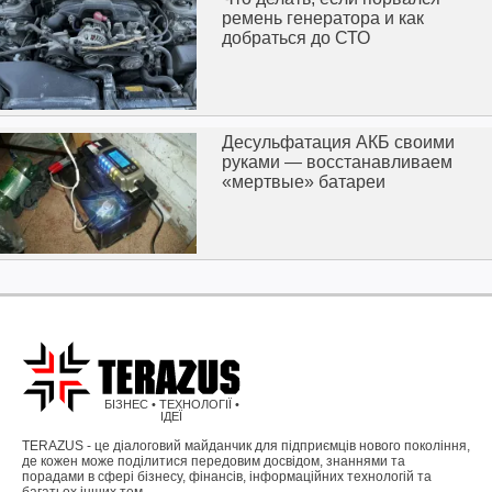
ремень генератора и как
добраться до СТО
Десульфатация АКБ своими
руками — восстанавливаем
«мертвые» батареи
БІЗНЕС • ТЕХНОЛОГІЇ •
ІДЕЇ
TERAZUS - це діалоговий майданчик для підприємців нового покоління,
де кожен може поділитися передовим досвідом, знаннями та
порадами в сфері бізнесу, фінансів, інформаційних технологій та
багатьох інших тем.