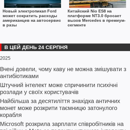
Новый электропикап Ford
Китайский Nio ES8 на
может сократить расходы
платформе NT3.0 бросает
американцев на автосервис
вызов Mercedes в премиум-
в разы
сегменте
В ЦЕЙ ДЕНЬ 24 СЕРПНЯ
2025
Вчені довели, чому каву не можна змішувати з
антибіотиками
Штучний інтелект може спричинити психічні
розлади у своїх користувачів
Найбільша за десятиліття знахідка античних
монет може розкрити таємницю затонулого
корабля
Microsoft розкрила зарплати співробітників на