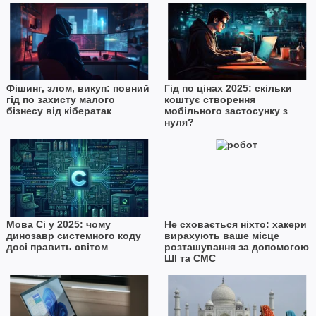
Фішинг, злом, викуп: повний
Гід по цінах 2025: скільки
гід по захисту малого
коштує створення
бізнесу від кібератак
мобільного застосунку з
нуля?
Мова Сі у 2025: чому
Не сховається ніхто: хакери
динозавр системного коду
вирахують ваше місце
досі править світом
розташування за допомогою
ШІ та СМС