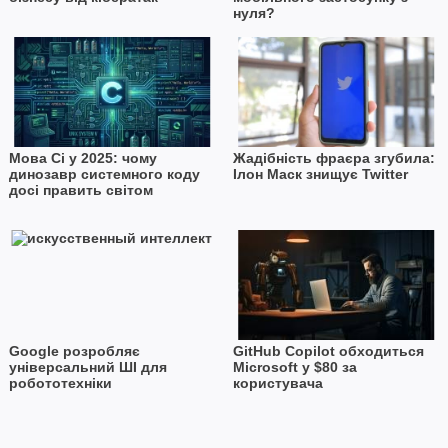
нуля?
Мова Сі у 2025: чому
Жадібність фраєра згубила:
динозавр системного коду
Ілон Маск знищує Twitter
досі править світом
Google розробляє
GitHub Copilot обходиться
універсальний ШІ для
Microsoft у $80 за
робототехніки
користувача