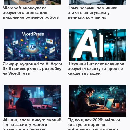
Microsoft анонсувала
Чому розумні помічники
розумного агента для
стають шпигунами у
виконання рутинної роботи
великих компаніях
Як wp-playground та AI Agent
Штучний інтелект навчився
Skill прискорюють розробку
розуміти фізику та простір
на WordPress
краще за людей
Фішинг, злом, викуп: повний
Гід по цінах 2025: скільки
гід по захисту малого
коштує створення
бізнесу від кібератак
мобільного застосунку з