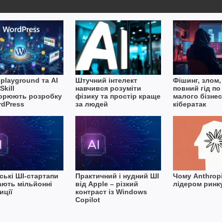
playground та AI
Штучний інтелект
Фішинг, злом,
Skill
навчився розуміти
повний гід по
орюють розробку
фізику та простір краще
малого бізнес
rdPress
за людей
кібератак
ські ШІ-стартапи
Практичний і нудний ШІ
Чому Anthropi
ають мільйонні
від Apple – різкий
лідером ринк
иції
контраст із Windows
Copilot