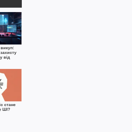
 викуп:
 захисту
у від
c стане
у ШІ?