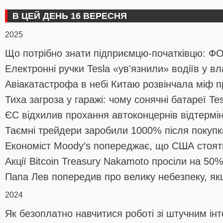
В ЦЕЙ ДЕНЬ 16 ВЕРЕСНЯ
2025
Що потрібно знати підприємцю-початківцю: ФО
Електронні ручки Tesla «ув'язнили» водіїв у в
Авіакатастрофа в небі Китаю розвінчала міф п
Тиха загроза у гаражі: чому сонячні батареї T
ЄС відхилив прохання автоконцернів відтермін
Таємні трейдери заробили 1000% після покупки
Економіст Moody’s попереджає, що США стоять
Акції Bitcoin Treasury Nakamoto просіли на 50
Папа Лев попередив про велику небезпеку, я
2024
Як безоплатно навчитися роботі зі штучним ін