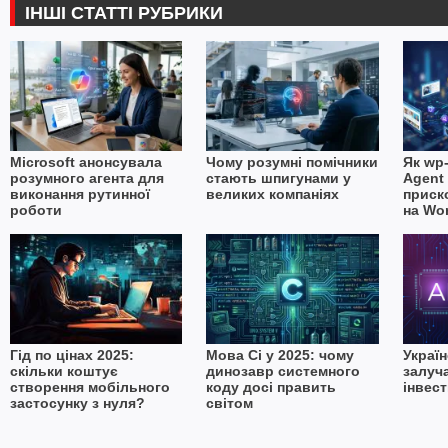
ІНШІ СТАТТІ РУБРИКИ
Microsoft анонсувала
Чому розумні помічники
Як wp-
розумного агента для
стають шпигунами у
Agent 
виконання рутинної
великих компаніях
приск
роботи
на Wo
Гід по цінах 2025:
Мова Сі у 2025: чому
Україн
скільки коштує
динозавр системного
залуч
створення мобільного
коду досі править
інвест
застосунку з нуля?
світом