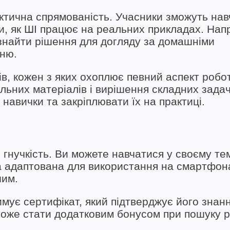
актична спрямованість. Учасники зможуть на
и, як ШІ працює на реальних прикладах. Нап
 знайти рішення для догляду за домашніми
сню.
в, кожен з яких охоплює певний аспект робот
альних матеріалів і вирішення складних задач
 навички та закріплювати їх на практиці.
гнучкість. Ви можете навчатися у своєму тем
 адаптована для використання на смартфона
шим.
мує сертифікат, який підтверджує його знанн
 може стати додатковим бонусом при пошуку 