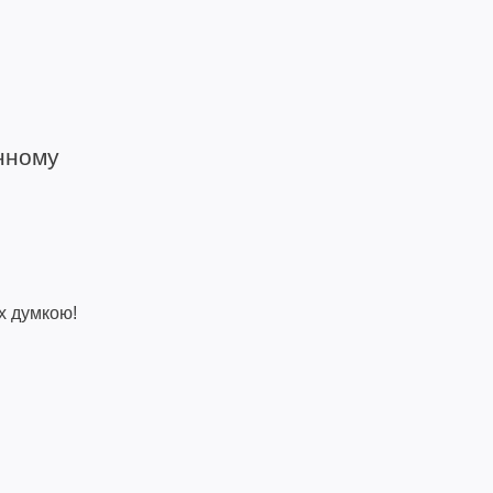
енному
х думкою!