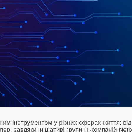
ним інструментом у різних сферах життя: від
пер, завдяки ініціативі групи IT-компаній Net