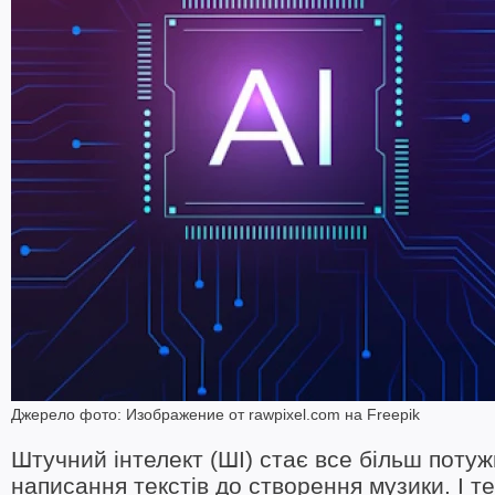
Джерело фото: Изображение от rawpixel.com на Freepik
Штучний інтелект (ШІ) стає все більш потуж
написання текстів до створення музики. І те