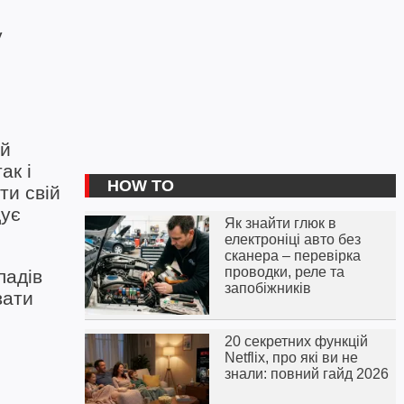
у
ий
ак і
HOW TO
ти свій
дує
Як знайти глюк в
електроніці авто без
сканера – перевірка
проводки, реле та
ладів
запобіжників
вати
20 секретних функцій
Netflix, про які ви не
знали: повний гайд 2026