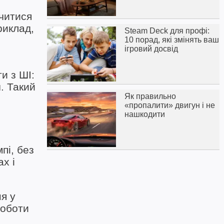
вчитися
риклад,
Steam Deck для профі:
10 порад, які змінять ваш
ігровий досвід
и з ШІ:
. Такий
Як правильно
«пропалити» двигун і не
нашкодити
пі, без
х і
я у
роботи