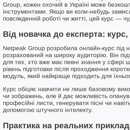
Group, кожен охочий в Україні може безко
інструментами. Якщо ви коли-небудь замис
повсякденній роботі чи житті, цей курс — ч
Від новачка до експерта: курс,
Netpeak Group розробила онлайн-курс під 
розрахований на широку аудиторію. Він підх
для тих, хто вже має певні знання у сфері 
рівень підготовки після проходження корот
модуль, який найкраще підходить для їхньог
Курс обіцяє навчити не лише базовому вико
чи зображень, але й дає можливість опанув
професійні листи, генерувати пісні чи наві
допомогою штучного інтелекту.
Практика на реальних приклад