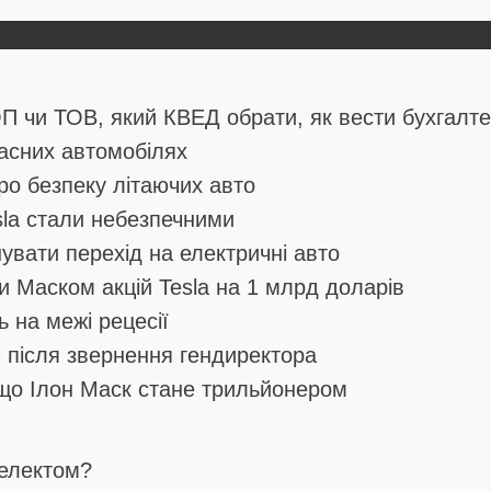
П чи ТОВ, який КВЕД обрати, як вести бухгалте
ласних автомобілях
ро безпеку літаючих авто
esla стали небезпечними
увати перехід на електричні авто
 Маском акцій Tesla на 1 млрд доларів
 на межі рецесії
% після звернення гендиректора
кщо Ілон Маск стане трильйонером
телектом?