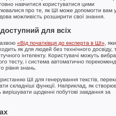
штовно навчитися користуватися цими
лювалися про те, як ШІ може допомогти вам 
удова можливість розширити свої знання.
 доступний для всіх
назвою
«Від початківця до експерта в ШІ»
, як
одить як для людей без технічного досвіду, т
штучного інтелекту. Користувачі можуть вибра
кого тесту, і система автоматично порекомен
о рівня знань.
ристанню ШІ для генерування текстів, перек
ати складніші функції. Наприклад, як створю
ть вирішувати щоденні побутові завдання за
ах