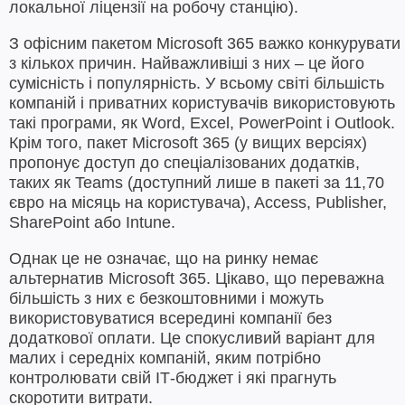
локальної ліцензії на робочу станцію).
З офісним пакетом Microsoft 365 важко конкурувати
з кількох причин. Найважливіші з них – це його
сумісність і популярність. У всьому світі більшість
компаній і приватних користувачів використовують
такі програми, як Word, Excel, PowerPoint і Outlook.
Крім того, пакет Microsoft 365 (у вищих версіях)
пропонує доступ до спеціалізованих додатків,
таких як Teams (доступний лише в пакеті за 11,70
євро на місяць на користувача), Access, Publisher,
SharePoint або Intune.
Однак це не означає, що на ринку немає
альтернатив Microsoft 365. Цікаво, що переважна
більшість з них є безкоштовними і можуть
використовуватися всередині компанії без
додаткової оплати. Це спокусливий варіант для
малих і середніх компаній, яким потрібно
контролювати свій ІТ-бюджет і які прагнуть
скоротити витрати.