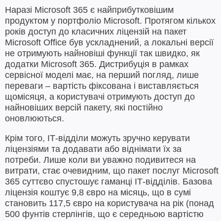
Наразі Microsoft 365 є найприбутковішим
продуктом у портфоліо Microsoft. Протягом кількох
років доступ до класичних ліцензій на пакет
Microsoft Office був ускладнений, а локальні версії
не отримують найновіші функції так швидко, як
додатки Microsoft 365. Дистрибуція в рамках
сервісної моделі має, на перший погляд, лише
переваги – вартість фіксована і виставляється
щомісяця, а користувачі отримують доступ до
найновіших версій пакету, які постійно
оновлюються.
Крім того, ІТ-відділи можуть зручно керувати
ліцензіями та додавати або віднімати їх за
потреби. Лише коли ви уважно подивитеся на
витрати, стає очевидним, що пакет послуг Microsoft
365 суттєво спустошує гаманці ІТ-відділів. Базова
ліцензія коштує 9,8 євро на місяць, що в сумі
становить 117,5 євро на користувача на рік (понад
500 фунтів стерлінгів, що є середньою вартістю