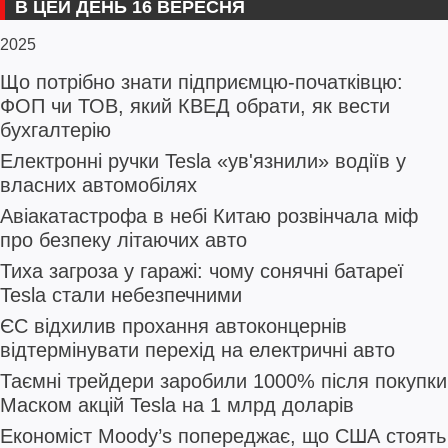
В ЦЕЙ ДЕНЬ 16 ВЕРЕСНЯ
2025
Що потрібно знати підприємцю-початківцю:
ФОП чи ТОВ, який КВЕД обрати, як вести
бухгалтерію
Електронні ручки Tesla «ув'язнили» водіїв у
власних автомобілях
Авіакатастрофа в небі Китаю розвінчала міф
про безпеку літаючих авто
Тиха загроза у гаражі: чому сонячні батареї
Tesla стали небезпечними
ЄС відхилив прохання автоконцернів
відтермінувати перехід на електричні авто
Таємні трейдери заробили 1000% після покупки
Маском акцій Tesla на 1 млрд доларів
Економіст Moody’s попереджає, що США стоять