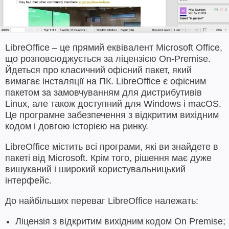
LibreOffice – це прямий еквівалент Microsoft Office,
що розповсюджується за ліцензією On-Premise.
Йдеться про класичний офісний пакет, який
вимагає інсталяції на ПК. LibreOffice є офісним
пакетом за замовчуванням для дистрибутивів
Linux, але також доступний для Windows і macOS.
Це програмне забезпечення з відкритим вихідним
кодом і довгою історією на ринку.
LibreOffice містить всі програми, які ви знайдете в
пакеті від Microsoft. Крім того, рішення має дуже
вишуканий і широкий користувальницький
інтерфейс.
До найбільших переваг LibreOffice належать:
Ліцензія з відкритим вихідним кодом On Premise;