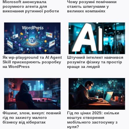
Microsoft анонсувала
Чому розумні помічники
розумного агента для
стають шпигунами у
виконання рутинної роботи
великих компаніях
Як wp-playground та AI Agent
Штучний інтелект навчився
Skill прискорюють розробку
розуміти фізику та простір
на WordPress
краще за людей
Фішинг, злом, викуп: повний
Гід по цінах 2025: скільки
гід по захисту малого
коштує створення
бізнесу від кібератак
мобільного застосунку з
нуля?