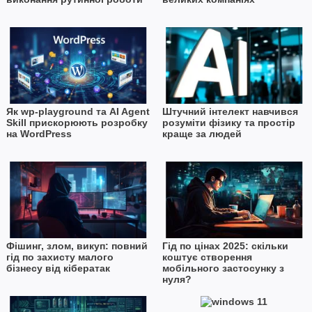
Як wp-playground та AI Agent
Штучний інтелект навчився
Skill прискорюють розробку
розуміти фізику та простір
на WordPress
краще за людей
Фішинг, злом, викуп: повний
Гід по цінах 2025: скільки
гід по захисту малого
коштує створення
бізнесу від кібератак
мобільного застосунку з
нуля?