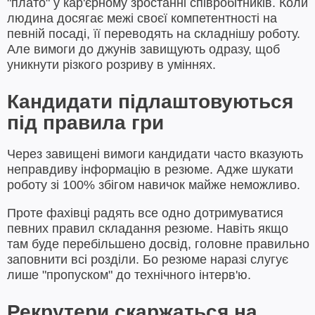
"плато" у кар'єрному зростанні співробітників. Коли
людина досягає межі своєї компетентності на
певній посаді, її переводять на складнішу роботу.
Але вимоги до джунів завищують одразу, щоб
уникнути різкого розриву в уміннях.
Кандидати підлаштовуються
під правила гри
Через завищені вимоги кандидати часто вказують
неправдиву інформацію в резюме. Адже шукати
роботу зі 100% збігом навичок майже неможливо.
Проте фахівці радять все одно дотримуватися
певних правил складання резюме. Навіть якщо
там буде перебільшено досвід, головне правильно
заповнити всі розділи. Бо резюме наразі слугує
лише "пропуском" до технічного інтерв'ю.
Рекрутери скаржаться на