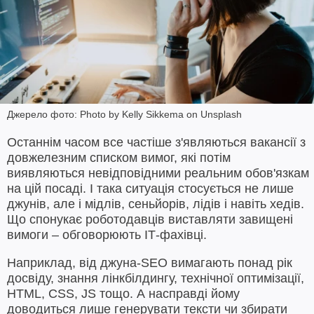
Джерело фото: Photo by Kelly Sikkema on Unsplash
Останнім часом все частіше з'являються вакансії з
довжелезним списком вимог, які потім
виявляються невідповідними реальним обов'язкам
на цій посаді. І така ситуація стосується не лише
джунів, але і мідлів, сеньйорів, лідів і навіть хедів.
Що спонукає роботодавців виставляти завищені
вимоги – обговорюють ІТ-фахівці.
Наприклад, від джуна-SEO вимагають понад рік
досвіду, знання лінкбілдингу, технічної оптимізації,
HTML, CSS, JS тощо. А насправді йому
доводиться лише генерувати тексти чи збирати