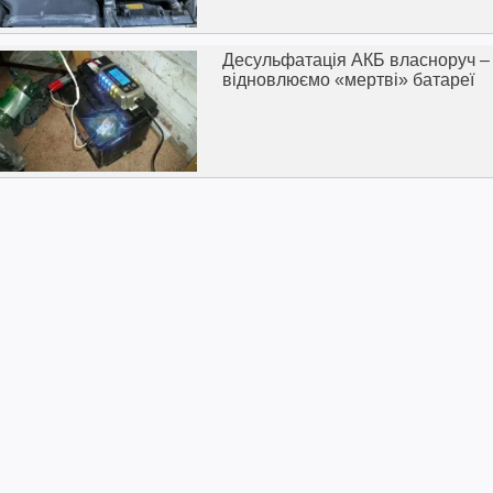
Десульфатація АКБ власноруч –
відновлюємо «мертві» батареї