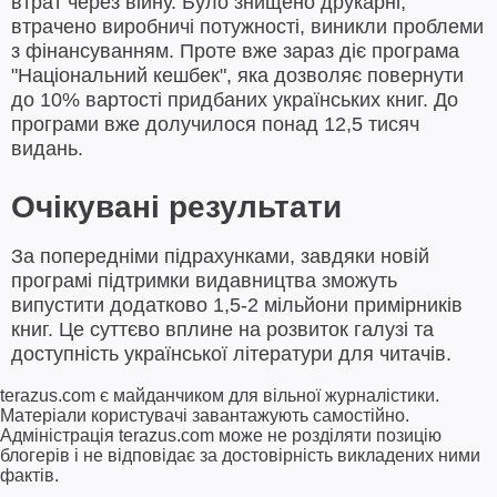
втрат через війну. Було знищено друкарні,
втрачено виробничі потужності, виникли проблеми
з фінансуванням. Проте вже зараз діє програма
"Національний кешбек", яка дозволяє повернути
до 10% вартості придбаних українських книг. До
програми вже долучилося понад 12,5 тисяч
видань.
Очікувані результати
За попередніми підрахунками, завдяки новій
програмі підтримки видавництва зможуть
випустити додатково 1,5-2 мільйони примірників
книг. Це суттєво вплине на розвиток галузі та
доступність української літератури для читачів.
terazus.com є майданчиком для вільної журналістики.
Матеріали користувачі завантажують самостійно.
Адміністрація terazus.com може не розділяти позицію
блогерів і не відповідає за достовірність викладених ними
фактів.