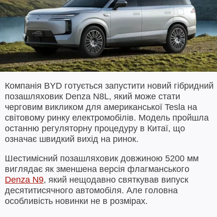
Компанія BYD готується запустити новий гібридний
позашляховик Denza N8L, який може стати
черговим викликом для американської Tesla на
світовому ринку електромобілів. Модель пройшла
останню регуляторну процедуру в Китаї, що
означає швидкий вихід на ринок.
Шестимісний позашляховик довжиною 5200 мм
виглядає як зменшена версія флагманського
Denza N9
, який нещодавно святкував випуск
десятитисячного автомобіля. Але головна
особливість новинки не в розмірах.