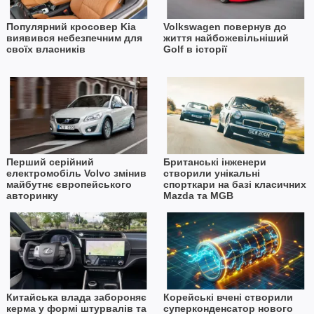
Популярний кросовер Kia
Volkswagen повернув до
виявився небезпечним для
життя найбожевільніший
своїх власників
Golf в історії
Перший серійний
Британські інженери
електромобіль Volvo змінив
створили унікальні
майбутнє європейського
спорткари на базі класичних
авторинку
Mazda та MGB
Китайська влада забороняє
Корейські вчені створили
керма у формі штурвалів та
суперконденсатор нового