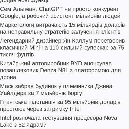
додав нові функції
Сем Альтман: ChatGPT не просто конкурент
Google, а робочий асистент мільйонів людей
Маркетологи витрачають 15 мільярдів доларів
на неправильну стратегію залучення клієнтів
Легендарний дизайнер Ян Каллум перетворив
класичний Mini на 110-сильний суперкар за 75
тисяч фунтів
Китайський автовиробник BYD анонсував
позашляховик Denza N8L з платформою для
дрона
Маск забрав будинок у племінника Джина
Уайлдера за 7 мільйонів боргу
Гігантська підстанція за 95 мільйонів доларів
простоює через затримку Intel
Intel розпочала тестування процесора Nova
Lake з 52 ядрами