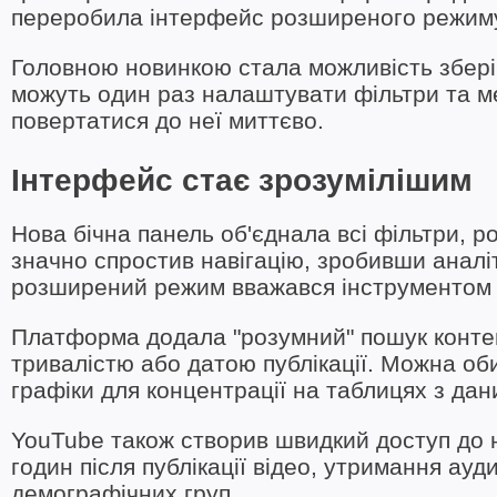
переробила інтерфейс розширеного режиму 
Головною новинкою стала можливість зберіг
можуть один раз налаштувати фільтри та ме
повертатися до неї миттєво.
Інтерфейс стає зрозумілішим
Нова бічна панель об'єднала всі фільтри, р
значно спростив навігацію, зробивши аналіт
розширений режим вважався інструментом л
Платформа додала "розумний" пошук контент
тривалістю або датою публікації. Можна об
графіки для концентрації на таблицях з дан
YouTube також створив швидкий доступ до н
годин після публікації відео, утримання ауд
демографічних груп.