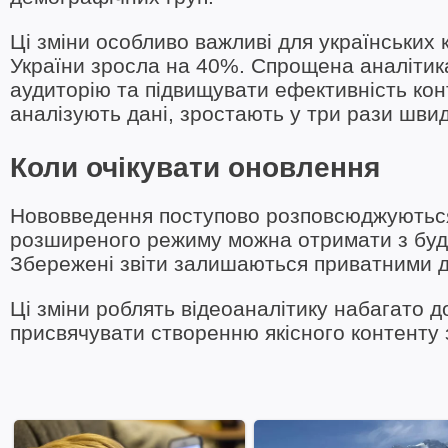
Ці зміни особливо важливі для українських кр
України зросла на 40%. Спрощена аналіти
аудиторію та підвищувати ефективність конт
аналізують дані, зростають у три рази шви
Коли очікувати оновлення
Нововведення поступово розповсюджуються 
розширеного режиму можна отримати з будь-
Збережені звіти залишаються приватними д
Ці зміни роблять відеоаналітику набагато 
присвячувати створенню якісного контенту