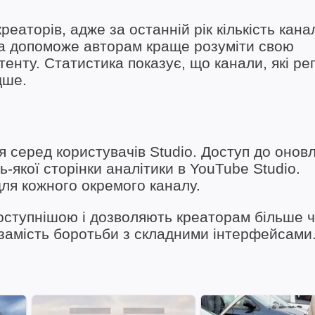
еаторів, адже за останній рік кількість канал
ка допоможе авторам краще розуміти свою
енту. Статистика показує, що канали, які ре
дше.
серед користувачів Studio. Доступ до онов
якої сторінки аналітики в YouTube Studio.
ля кожного окремого каналу.
доступнішою і дозволяють креаторам більше 
 замість боротьби з складними інтерфейсами