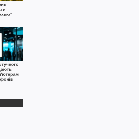
сив
ати
ухню”
штучного
дають
п'ютерам
тфонів