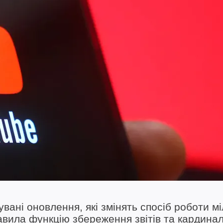
вані оновлення, які змінять спосіб роботи мі
авила функцію збереження звітів та кардина