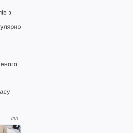
ів з
гулярно
леного
часу
.