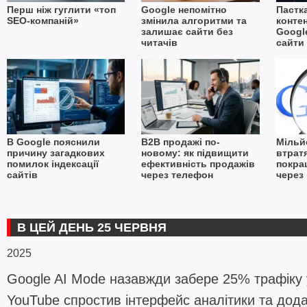
Перш ніж гуглити «топ
Google непомітно
Пастк
SEO-компаній»
змінила алгоритми та
конте
залишає сайти без
Googl
читачів
сайти
В Google пояснили
B2B продажі по-
Мільй
причину загадкових
новому: як підвищити
втратя
помилок індексації
ефективність продажів
покра
сайтів
через телефон
через
В ЦЕЙ ДЕНЬ 25 ЧЕРВНЯ
2025
Google AI Mode назавжди забере 25% трафіку у
YouTube спростив інтерфейс аналітики та дода