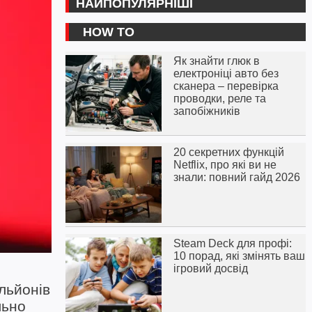
НАЙПОПУЛЯРНІШІ
HOW TO
Як знайти глюк в
електроніці авто без
сканера – перевірка
проводки, реле та
запобіжників
20 секретних функцій
Netflix, про які ви не
знали: повний гайд 2026
Steam Deck для профі:
10 порад, які змінять ваш
ігровий досвід
льйонів
льно