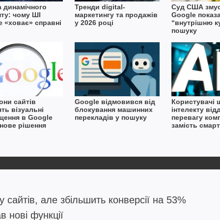
а динамічного
Тренди digital-
Суд США зму
нту: чому ШІ
маркетингу та продажів
Google показ
e «ховає» справні
у 2026 році
“внутрішню к
пошуку
они сайтів
Google відмовився від
Користувачі 
ть візуальні
блокування машинних
інтелекту від
щення в Google
перекладів у пошуку
перевагу ком
 нове рішення
замість смар
 сайтів, але збільшить конверсії на 53%
в нові функції