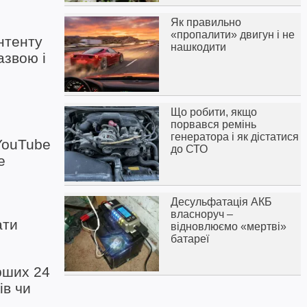
Як правильно
«пропалити» двигун і не
нтенту
нашкодити
азвою і
Що робити, якщо
порвався ремінь
генератора і як дістатися
 YouTube
до СТО
е
Десульфатація АКБ
власноруч –
ати
відновлюємо «мертві»
батареї
рших 24
ів чи