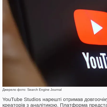
Джерело фото: Search Engine Journal
YouTube Studios нарешті отримав довгоочіку
креаторів з аналітикою. Платформа предст