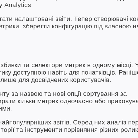
Analytics.
ати налаштовані звіти. Тепер створювачі ко
трики, зберегти конфігурацію під власною н
озбивки та селектори метрик в одному місці.
ику доступною навіть для початківців. Раніш
ише для досвідчених користувачів.
у за назвою та нові опції сортування за
ирати кілька метрик одночасно або приховув
ими.
айпопулярніших звітів. Серед них аналіз пе
иторії та інструменти порівняння різних ролик