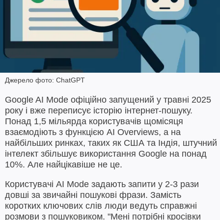
Джерело фото: ChatGPT
Google AI Mode офіційно запущений у травні 2025
року і вже переписує історію інтернет-пошуку.
Понад 1,5 мільярда користувачів щомісяця
взаємодіють з функцією AI Overviews, а на
найбільших ринках, таких як США та Індія, штучний
інтелект збільшує використання Google на понад
10%. Але найцікавіше не це.
Користувачі AI Mode задають запити у 2-3 рази
довші за звичайні пошукові фрази. Замість
коротких ключових слів люди ведуть справжні
розмови з пошуковиком. "Мені потрібні кросівки