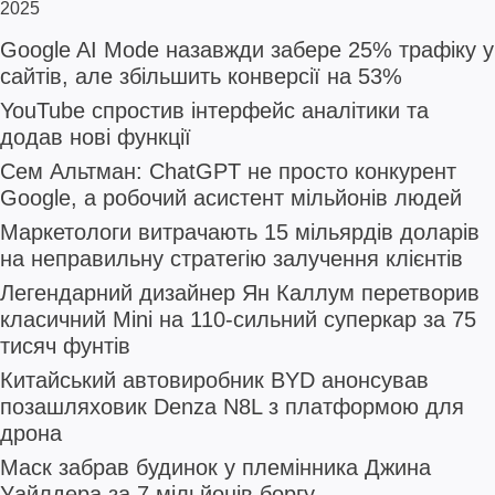
2025
Google AI Mode назавжди забере 25% трафіку у
сайтів, але збільшить конверсії на 53%
YouTube спростив інтерфейс аналітики та
додав нові функції
Сем Альтман: ChatGPT не просто конкурент
Google, а робочий асистент мільйонів людей
Маркетологи витрачають 15 мільярдів доларів
на неправильну стратегію залучення клієнтів
Легендарний дизайнер Ян Каллум перетворив
класичний Mini на 110-сильний суперкар за 75
тисяч фунтів
Китайський автовиробник BYD анонсував
позашляховик Denza N8L з платформою для
дрона
Маск забрав будинок у племінника Джина
Уайлдера за 7 мільйонів боргу