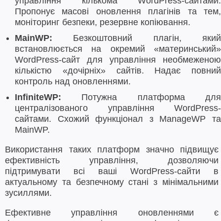
управління кількома WordPress-сайтами.
Пропонує масові оновлення плагінів та тем,
моніторинг безпеки, резервне копіювання.
MainWP:
Безкоштовний плагін, який
встановлюється на окремий «материнський»
WordPress-сайт для управління необмеженою
кількістю «дочірніх» сайтів. Надає повний
контроль над оновленнями.
InfiniteWP:
Потужна платформа для
централізованого управління WordPress-
сайтами. Схожий функціонал з ManageWP та
MainWP.
Використання таких платформ значно підвищує
ефективність управління, дозволяючи
підтримувати всі ваші WordPress-сайти в
актуальному та безпечному стані з мінімальними
зусиллями.
Ефективне управління оновленнями є