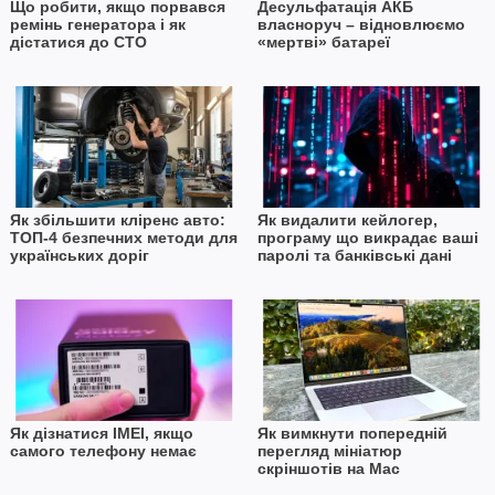
Що робити, якщо порвався
Десульфатація АКБ
ремінь генератора і як
власноруч – відновлюємо
дістатися до СТО
«мертві» батареї
Як збільшити кліренс авто:
Як видалити кейлогер,
ТОП-4 безпечних методи для
програму що викрадає ваші
українських доріг
паролі та банківські дані
Як дізнатися IMEI, якщо
Як вимкнути попередній
самого телефону немає
перегляд мініатюр
скріншотів на Mac