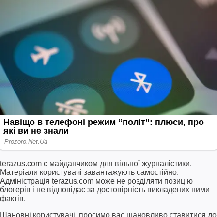
terazus.com є майданчиком для вільної журналістики.
Матеріали користувачі завантажують самостійно.
Адміністрація terazus.com може не розділяти позицію
блогерів і не відповідає за достовірність викладених ними
фактів.
Шановні користувачі, просимо вас шановливо ставитися до