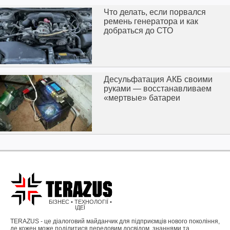
Что делать, если порвался
ремень генератора и как
добраться до СТО
Десульфатация АКБ своими
руками — восстанавливаем
«мертвые» батареи
БІЗНЕС • ТЕХНОЛОГІЇ •
ІДЕЇ
TERAZUS - це діалоговий майданчик для підприємців нового покоління,
де кожен може поділитися передовим досвідом, знаннями та