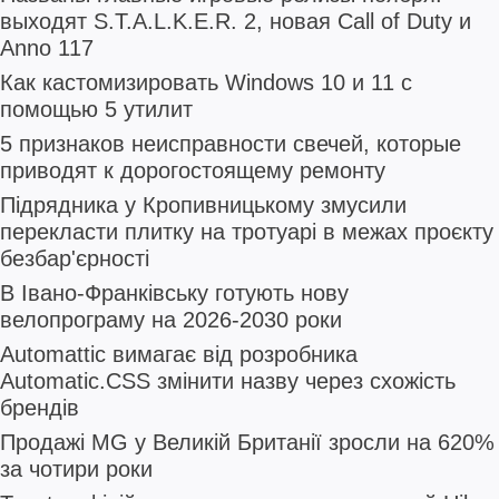
выходят S.T.A.L.K.E.R. 2, новая Call of Duty и
Anno 117
Как кастомизировать Windows 10 и 11 с
помощью 5 утилит
5 признаков неисправности свечей, которые
приводят к дорогостоящему ремонту
Підрядника у Кропивницькому змусили
перекласти плитку на тротуарі в межах проєкту
безбар'єрності
В Івано-Франківську готують нову
велопрограму на 2026-2030 роки
Automattic вимагає від розробника
Automatic.CSS змінити назву через схожість
брендів
Продажі MG у Великій Британії зросли на 620%
за чотири роки