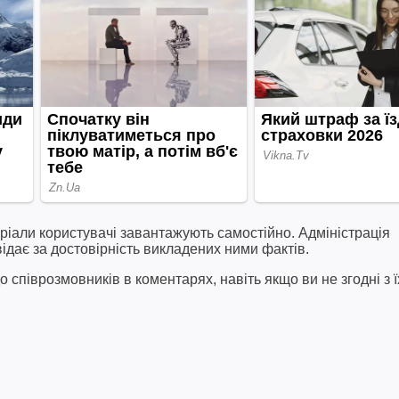
ріали користувачі завантажують самостійно. Адміністрація
відає за достовірність викладених ними фактів.
співрозмовників в коментарях, навіть якщо ви не згодні з ї