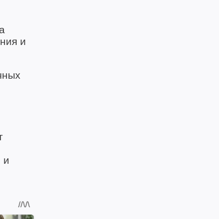
а
ния и
чных
т
 и