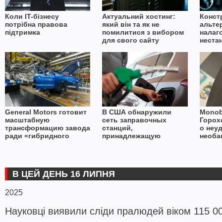
Коли IT-бізнесу
Актуальний хостинг:
Конст
потрібна правова
який він та як не
альте
підтримка
помилитися з вибором
налаг
для свого сайту
неста
в умо
імпор
General Motors готовит
В США обнаружили
Monob
масштабную
сеть заправочных
Горох
трансформацию завода
станций,
о неу
ради «гибридного
принадлежащую
необа
будущего»
России
В ЦЕЙ ДЕНЬ 16 ЛИПНЯ
2025
Науковці виявили сліди пралюдей віком 115 00