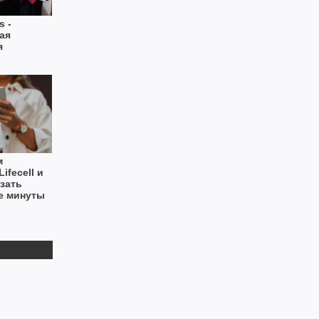
s -
ая
я
м
ifecell и
азать
е минуты
нструкция