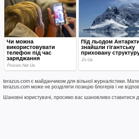
terazus.com є майданчиком для вільної журналістики. Мате
terazus.com може не розділяти позицію блогерів і не відпо
Шановні користувачі, просимо вас шановливо ставитися до 