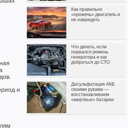
рышах
Как правильно
«прожечь» двигатель и
не навредить
Что делать, если
порвался ремень
генератора и как
ная
добраться до СТО
а
дов.
Десульфатация АКБ
ериод и
своими руками —
восстанавливаем
«мертвые» батареи
елям