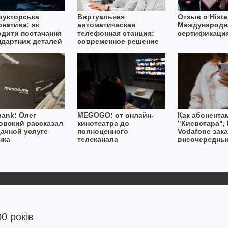
рукторська
Виртуальная
Отзыв о Histe
рнатива: як
автоматическая
Международн
одити постачання
телефонная станция:
сертификаци
ндартних деталей
современное решение
вах дефіциту
для бизнеса
ту
ank: Олег
MEGOGO: от онлайн-
Как абонента
овский рассказал
кинотеатра до
"Киевстара", L
дачной услуге
полноценного
Vodafone зак
нка
телеканала
внеочередны
и интернет: и
0 років