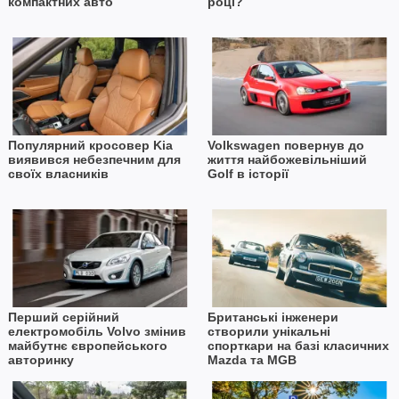
компактних авто
році?
Популярний кросовер Kia
Volkswagen повернув до
виявився небезпечним для
життя найбожевільніший
своїх власників
Golf в історії
Перший серійний
Британські інженери
електромобіль Volvo змінив
створили унікальні
майбутнє європейського
спорткари на базі класичних
авторинку
Mazda та MGB