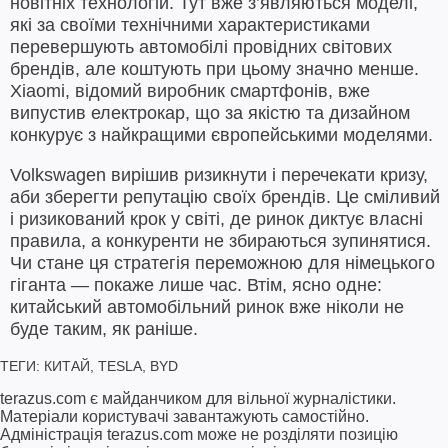
новітніх технологій. Тут вже з’являються моделі,
які за своїми технічними характеристиками
перевершують автомобілі провідних світових
брендів, але коштують при цьому значно менше.
Xiaomi, відомий виробник смартфонів, вже
випустив електрокар, що за якістю та дизайном
конкурує з найкращими європейськими моделями.
Volkswagen вирішив ризикнути і перечекати кризу,
аби зберегти репутацію своїх брендів. Це сміливий
і ризикований крок у світі, де ринок диктує власні
правила, а конкуренти не збираються зупинятися.
Чи стане ця стратегія переможною для німецького
гіганта — покаже лише час. Втім, ясно одне:
китайський автомобільний ринок вже ніколи не
буде таким, як раніше.
ТЕГИ:
КИТАЙ
,
TESLA
,
BYD
terazus.com є майданчиком для вільної журналістики.
Матеріали користувачі завантажують самостійно.
Адміністрація terazus.com може не розділяти позицію