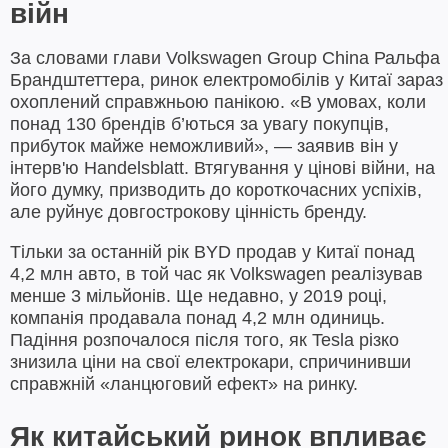
війн
За словами глави Volkswagen Group China Ральфа
Брандштеттера, ринок електромобілів у Китаї зараз
охоплений справжньою панікою. «В умовах, коли
понад 130 брендів б’ються за увагу покупців,
прибуток майже неможливий», — заявив він у
інтерв'ю Handelsblatt. Втягування у цінові війни, на
його думку, призводить до короткочасних успіхів,
але руйнує довгострокову цінність бренду.
Тільки за останній рік BYD продав у Китаї понад
4,2 млн авто, в той час як Volkswagen реалізував
менше 3 мільйонів. Ще недавно, у 2019 році,
компанія продавала понад 4,2 млн одиниць.
Падіння розпочалося після того, як Tesla різко
знизила ціни на свої електрокари, спричинивши
справжній «ланцюговий ефект» на ринку.
Як китайський ринок впливає