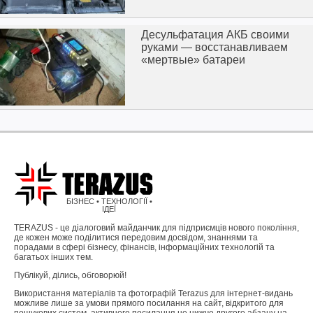
Десульфатация АКБ своими
руками — восстанавливаем
«мертвые» батареи
БІЗНЕС • ТЕХНОЛОГІЇ •
ІДЕЇ
TERAZUS - це діалоговий майданчик для підприємців нового покоління,
де кожен може поділитися передовим досвідом, знаннями та
порадами в сфері бізнесу, фінансів, інформаційних технологій та
багатьох інших тем.
Публікуй, ділись, обговорюй!
Використання матеріалів та фотографій Terazus для інтернет-видань
можливе лише за умови прямого посилання на сайт, відкритого для
пошукових систем, активного посилання не нижче другого абзацу на