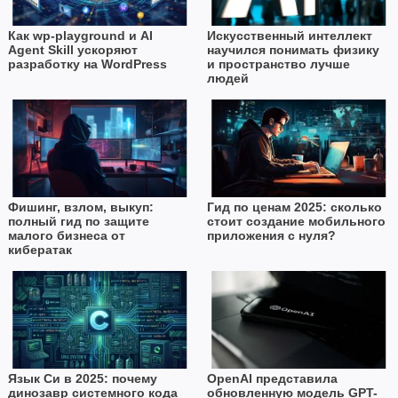
Как wp-playground и AI
Искусственный интеллект
Agent Skill ускоряют
научился понимать физику
разработку на WordPress
и пространство лучше
людей
Фишинг, взлом, выкуп:
Гид по ценам 2025: сколько
полный гид по защите
стоит создание мобильного
малого бизнеса от
приложения с нуля?
кибератак
Язык Си в 2025: почему
OpenAI представила
динозавр системного кода
обновленную модель GPT-