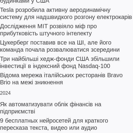
будинками у США
Tesla розробила активну аеродинамічну
систему для надшвидкого розгону електрокарів
Дослідження MIT розвіяло міф про
прибутковість штучного інтелекту
Цукерберг поставив все на ШІ, але його
команда почала розвалюватися зсередини
Три найбільші хедж-фонди США збільшили
інвестиції в індексний фонд Nasdaq-100
Відома мережа італійських ресторанів Bravo
Brio на межі зникнення
2024
Як автоматизувати облік фінансів на
підприємстві
9 бесплатных нейросетей для краткого
пересказа текста, видео или аудио