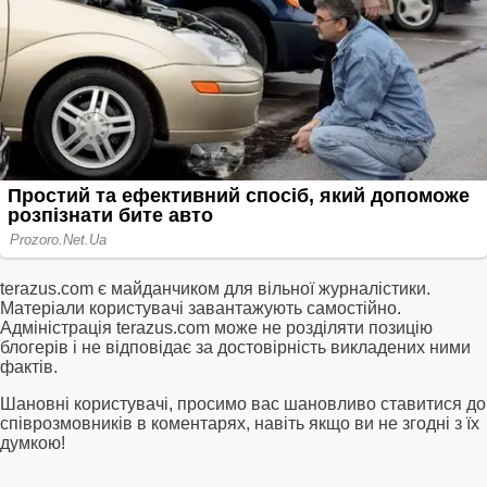
terazus.com є майданчиком для вільної журналістики.
Матеріали користувачі завантажують самостійно.
Адміністрація terazus.com може не розділяти позицію
блогерів і не відповідає за достовірність викладених ними
фактів.
Шановні користувачі, просимо вас шановливо ставитися до
співрозмовників в коментарях, навіть якщо ви не згодні з їх
думкою!