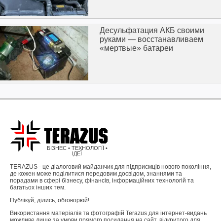
Десульфатация АКБ своими
руками — восстанавливаем
«мертвые» батареи
БІЗНЕС • ТЕХНОЛОГІЇ •
ІДЕЇ
TERAZUS - це діалоговий майданчик для підприємців нового покоління,
де кожен може поділитися передовим досвідом, знаннями та
порадами в сфері бізнесу, фінансів, інформаційних технологій та
багатьох інших тем.
Публікуй, ділись, обговорюй!
Використання матеріалів та фотографій Terazus для інтернет-видань
можливе лише за умови прямого посилання на сайт, відкритого для