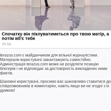
terazus.com є майданчиком для вільної журналістики.
Матеріали користувачі завантажують самостійно.
Адміністрація terazus.com може не розділяти позицію
блогерів і не відповідає за достовірність викладених ними
фактів.
Шановні користувачі, просимо вас шановливо ставитися до
співрозмовників в коментарях, навіть якщо ви не згодні з їх
думкою!