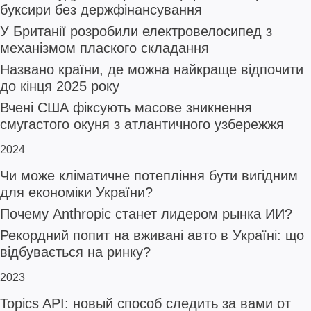
буксири без держфінансування
У Британії розробили електровелосипед з
механізмом плаского складання
Названо країни, де можна найкраще відпочити
до кінця 2025 року
Вчені США фіксують масове зникнення
смугастого окуня з атлантичного узбережжя
2024
Чи може кліматичне потепління бути вигідним
для економіки України?
Почему Anthropic станет лидером рынка ИИ?
Рекордний попит на вживані авто в Україні: що
відбувається на ринку?
2023
Topics API: новый способ следить за вами от