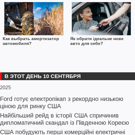
Как выбрать амортизатор
Як обрати ідеальне нове
автомобиля?
авто для себе?
В ЭТОТ ДЕНЬ 10 СЕНТЯБРЯ
2025
Ford готує електропікап з рекордно низькою
ціною для ринку США
Найбільший рейд в історії США спричинив
дипломатичний скандал із Південною Кореєю
США побудують перші комерційні електричні