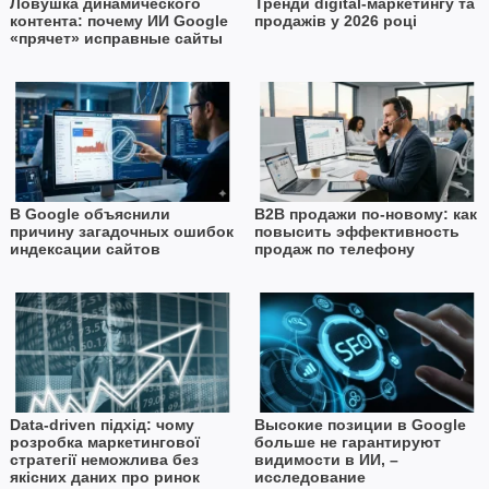
Ловушка динамического
Тренди digital-маркетингу та
контента: почему ИИ Google
продажів у 2026 році
«прячет» исправные сайты
В Google объяснили
B2B продажи по-новому: как
причину загадочных ошибок
повысить эффективность
индексации сайтов
продаж по телефону
Data-driven підхід: чому
Высокие позиции в Google
розробка маркетингової
больше не гарантируют
стратегії неможлива без
видимости в ИИ, –
якісних даних про ринок
исследование