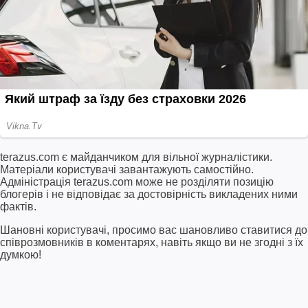
terazus.com є майданчиком для вільної журналістики.
Матеріали користувачі завантажують самостійно.
Адміністрація terazus.com може не розділяти позицію
блогерів і не відповідає за достовірність викладених ними
фактів.
Шановні користувачі, просимо вас шановливо ставитися до
співрозмовників в коментарях, навіть якщо ви не згодні з їх
думкою!