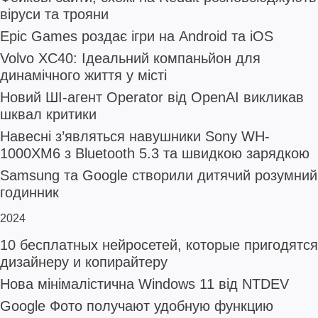
віруси та трояни
Epic Games роздає ігри на Android та iOS
Volvo XC40: Ідеальний компаньйон для
динамічного життя у місті
Новий ШІ-агент Operator від OpenAI викликав
шквал критики
Навесні з’являться навушники Sony WH-
1000XM6 з Bluetooth 5.3 та швидкою зарядкою
Samsung та Google створили дитячий розумний
годинник
2024
10 бесплатных нейросетей, которые пригодятся
дизайнеру и копирайтеру
Нова мінімалістична Windows 11 від NTDEV
Google Фото получают удобную функцию