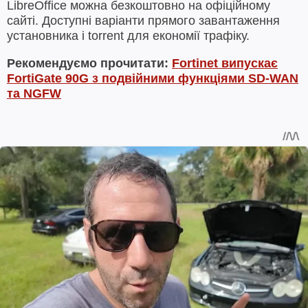
LibreOffice можна безкоштовно на офіційному
сайті. Доступні варіанти прямого завантаження
установника і torrent для економії трафіку.
Рекомендуємо прочитати:
Fortinet випускає
FortiGate 90G з подвійними функціями SD-WAN
та NGFW