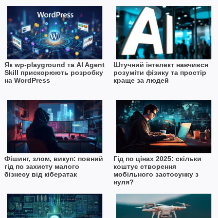
Як wp-playground та AI Agent
Штучний інтелект навчився
Skill прискорюють розробку
розуміти фізику та простір
на WordPress
краще за людей
Фішинг, злом, викуп: повний
Гід по цінах 2025: скільки
гід по захисту малого
коштує створення
бізнесу від кібератак
мобільного застосунку з
нуля?