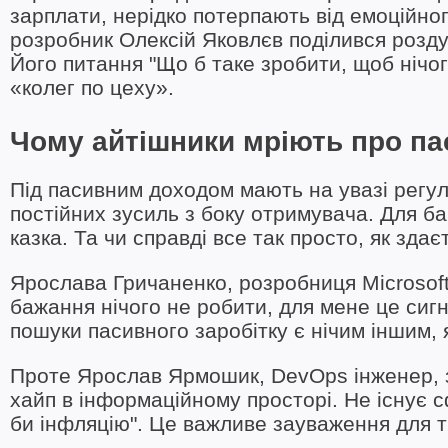
зарплати, нерідко потерпають від емоційно
розробник Олексій Яковлєв поділився розд
Його питання "Що б таке зробити, щоб нічо
«колег по цеху».
Чому айтішники мріють про па
Під пасивним доходом мають на увазі регул
постійних зусиль з боку отримувача. Для б
казка. Та чи справді все так просто, як зда
Ярослава Гричаненко, розробниця Microsoft
бажання нічого не робити, для мене це сигн
пошуки пасивного заробітку є нічим іншим, 
Проте Ярослав Ярмошик, DevOps інженер, з
хайп в інформаційному просторі. Не існує 
би інфляцію". Це важливе зауваження для ти