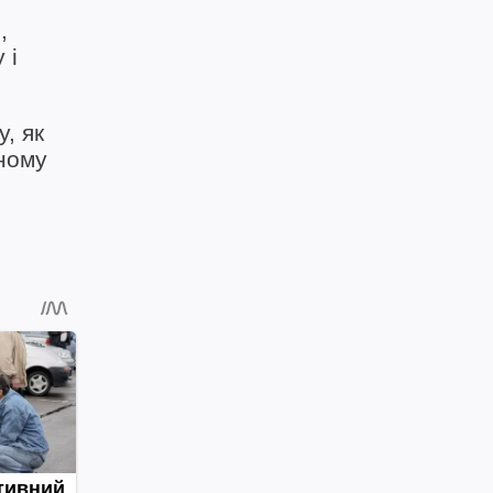
,
 і
, як
ному