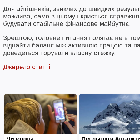
Для айтішників, звиклих до швидких результ
можливо, саме в цьому і криється справжня 
будувати стабільне фінансове майбутнє.
Зрештою, головне питання полягає не в тому
віднайти баланс між активною працею та па
доведеться торувати власну стежку.
Джерело статті