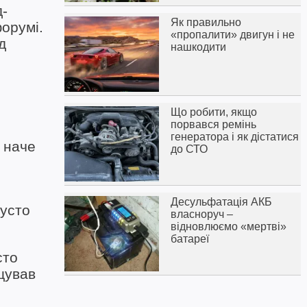
-
Як правильно
орумі.
«пропалити» двигун і не
д
нашкодити
Що робити, якщо
порвався ремінь
генератора і як дістатися
 наче
до СТО
Десульфатація АКБ
густо
власноруч –
відновлюємо «мертві»
батареї
сто
щував