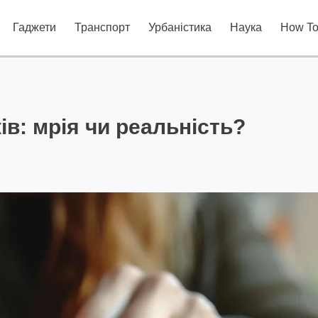
Гаджети
Транспорт
Урбаністика
Наука
How T
ів: мрія чи реальність?