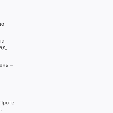
що
чи
ад,
ень –
 Проте
.