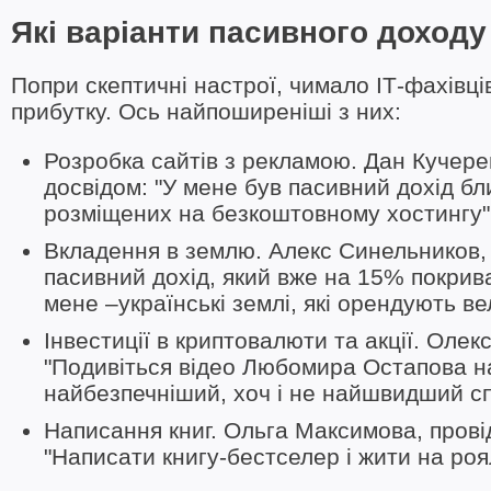
Які варіанти пасивного доходу
Попри скептичні настрої, чимало ІТ-фахівц
прибутку. Ось найпоширеніші з них:
Розробка сайтів з рекламою. Дан Кучере
досвідом: "У мене був пасивний дохід бл
розміщених на безкоштовному хостингу"
Вкладення в землю. Алекс Синельников, 
пасивний дохід, який вже на 15% покрива
мене –українські землі, які орендують вел
Інвестиції в криптовалюти та акції. Оле
"Подивіться відео Любомира Остапова на 
найбезпечніший, хоч і не найшвидший сп
Написання книг. Ольга Максимова, прові
"Написати книгу-бестселер і жити на ро