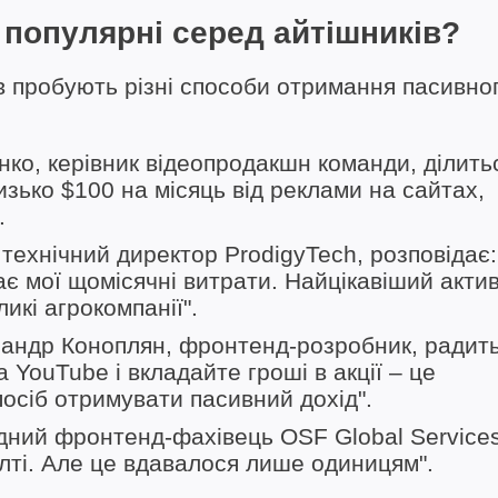
 популярні серед айтішників?
ів пробують різні способи отримання пасивно
нко, керівник відеопродакшн команди, ділить
изько $100 на місяць від реклами на сайтах,
.
технічний директор ProdigyTech, розповідає
є мої щомісячні витрати. Найцікавіший акти
икі агрокомпанії".
ксандр Коноплян, фронтенд-розробник, радить
YouTube і вкладайте гроші в акції – це
осіб отримувати пасивний дохід".
дний фронтенд-фахівець OSF Global Services
ялті. Але це вдавалося лише одиницям".