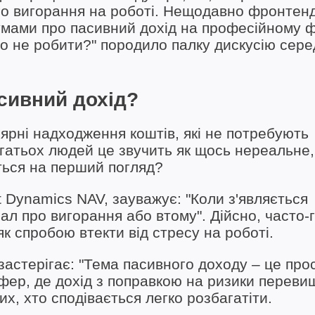
го вигорання на роботі. Нещодавно фронтенд
умами про пасивний дохід на професійному ф
го не робити?" породило палку дискусію сере
сивний дохід?
ярні надходження коштів, які не потребують
агатьох людей це звучить як щось нереальне,
ється на перший погляд?
 Dynamics NAV, зауважує: "Коли з'являється
ал про вигорання або втому". Дійсно, часто-
як спробою втекти від стресу на роботі.
астерігає: "Тема пасивного доходу – це про
сфер, де дохід з поправкою на ризики переви
х, хто сподівається легко розбагатіти.