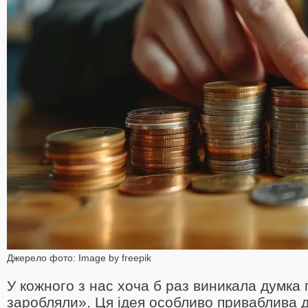
Джерело фото: Image by freepik
У кожного з нас хоча б раз виникала думка п
заробляли». Ця ідея особливо приваблива для