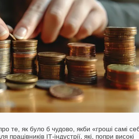
ро те, як було б чудово, якби «гроші самі се
 працівників ІТ-індустрії, які, попри високі