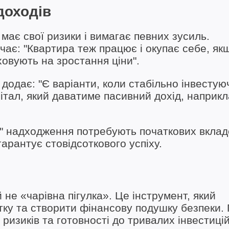
доходів
має свої ризики і вимагає певних зусиль.
чає: "Квартира теж працює і окупає себе, як
овують на зростання ціни".
додає: "Є варіанти, коли стабільно інвестую
італ, який даватиме пасивний дохід, наприкл
і" надходження потребують початкових вклад
гарантує стовідсоткового успіху.
 не «чарівна пігулка». Це інструмент, який
ку та створити фінансову подушку безпеки.
ризиків та готовності до тривалих інвестицій