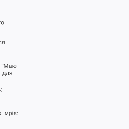
го
ся
: "Маю
в для
:
, мріє: