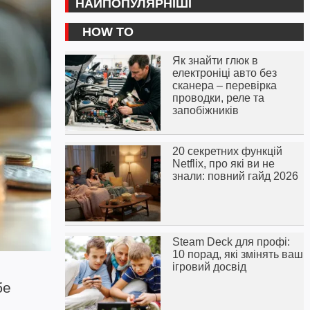
НАЙПОПУЛЯРНІШІ
HOW TO
Як знайти глюк в
електроніці авто без
сканера – перевірка
проводки, реле та
запобіжників
20 секретних функцій
Netflix, про які ви не
знали: повний гайд 2026
Steam Deck для профі:
10 порад, які змінять ваш
ігровий досвід
бе