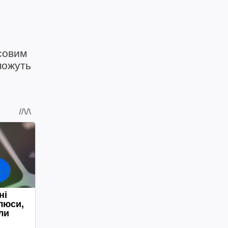
совим
 можуть