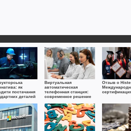
рукторська
Виртуальная
Отзыв о Histe
рнатива: як
автоматическая
Международн
одити постачання
телефонная станция:
сертификаци
ндартних деталей
современное решение
вах дефіциту
для бизнеса
ту