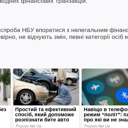
шкодних фінансових транзакцій.
 спроба НБУ впоратися з нелегальним фінан
ірно, не відчують змін, певні категорії осіб