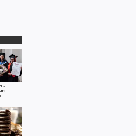
s -
ая
я