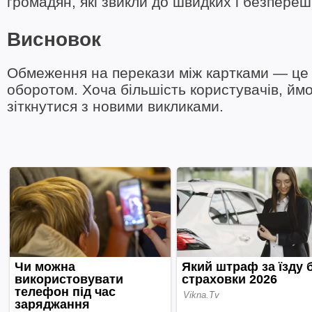
громадян, які звикли до швидких і безпере
Висновок
Обмеження на перекази між картками — це
оборотом. Хоча більшість користувачів, ймов
зіткнутися з новими викликами.