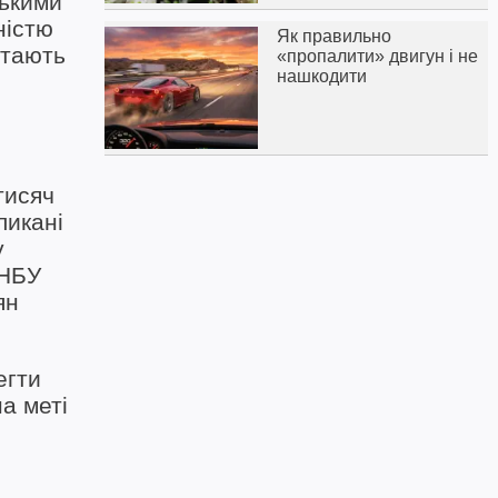
ськими
ністю
Як правильно
ітають
«пропалити» двигун і не
нашкодити
тисяч
ликані
у
 НБУ
ян
егти
а меті