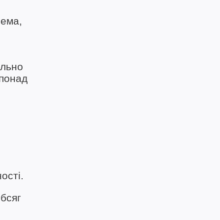
рема,
ільно
 понад
ості.
обсяг