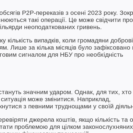
обсягів P2P-переказів з осені 2023 року. Зок
йснюються такі операції. Це може свідчити про
мільярди неоподаткованих гривень.
ику кількість випадків, коли громадяни добров
ям. Лише за кілька місяців було зафіксовано
рговим сигналом для НБУ про необхідність
стануть значним ударом. Однак, для тих, хто
 ситуація може змінитися. Наприклад,
кнутися з певними труднощами у своїй діяльн
ревіряти джерела коштів, якщо кількість та 
стати проблемою для цілком законослухняних