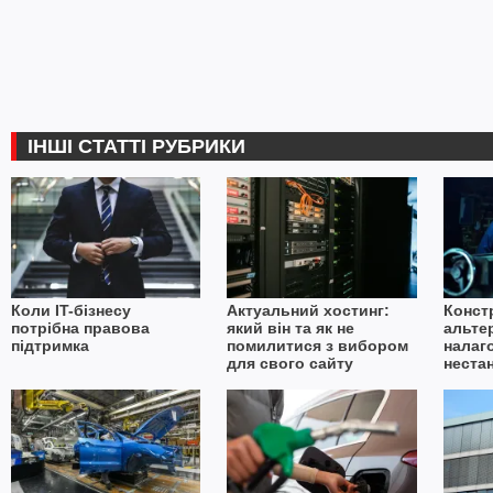
ІНШІ СТАТТІ РУБРИКИ
Коли IT-бізнесу
Актуальний хостинг:
Конст
потрібна правова
який він та як не
альте
підтримка
помилитися з вибором
налаг
для свого сайту
неста
в умо
імпор