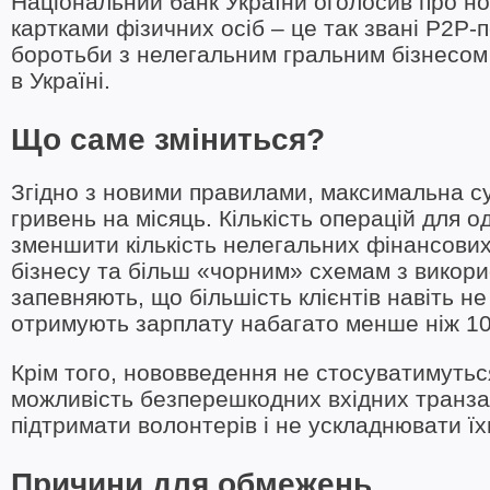
Національний банк України оголосив про но
картками фізичних осіб – це так звані P2P-
боротьби з нелегальним гральним бізнесом 
в Україні.
Що саме зміниться?
Згідно з новими правилами, максимальна с
гривень на місяць. Кількість операцій для 
зменшити кількість нелегальних фінансови
бізнесу та більш «чорним» схемам з викор
запевняють, що більшість клієнтів навіть не
отримують зарплату набагато менше ніж 10
Крім того, нововведення не стосуватимутьс
можливість безперешкодних вхідних транзак
підтримати волонтерів і не ускладнювати їх
Причини для обмежень