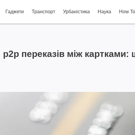
Гаджети
Транспорт
Урбаністика
Наука
How T
p2p переказів між картками: 