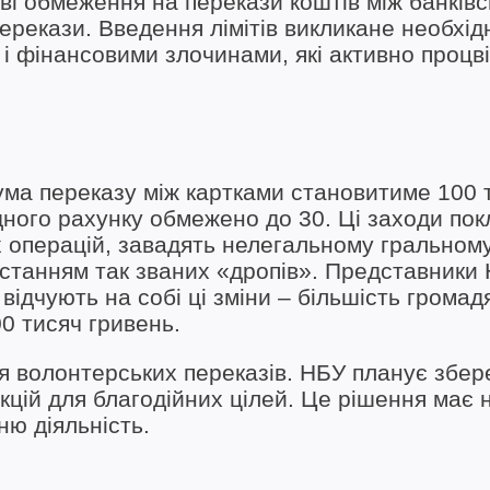
ві обмеження на перекази коштів між банків
перекази. Введення лімітів викликане необхід
і фінансовими злочинами, які активно процв
ума переказу між картками становитиме 100 
одного рахунку обмежено до 30. Ці заходи пок
х операцій, завадять нелегальному гральном
истанням так званих «дропів». Представники
 відчують на собі ці зміни – більшість громад
0 тисяч гривень.
я волонтерських переказів. НБУ планує збер
цій для благодійних цілей. Це рішення має н
ню діяльність.