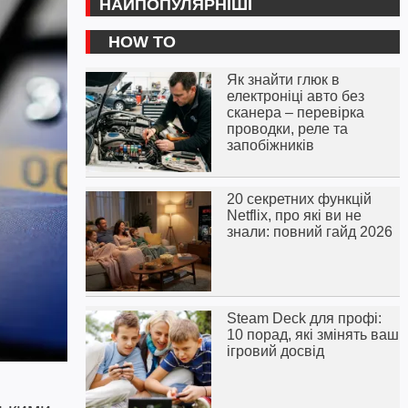
НАЙПОПУЛЯРНІШІ
HOW TO
Як знайти глюк в
електроніці авто без
сканера – перевірка
проводки, реле та
запобіжників
20 секретних функцій
Netflix, про які ви не
знали: повний гайд 2026
Steam Deck для профі:
10 порад, які змінять ваш
ігровий досвід