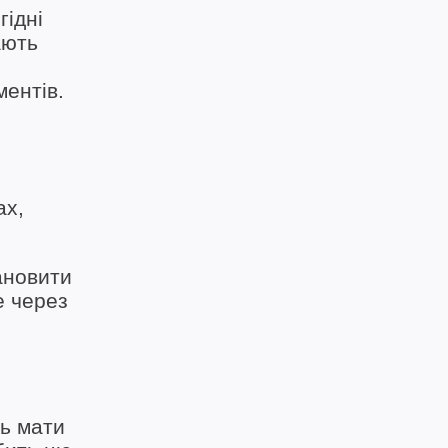
гідні
ають
ментів.
ах,
ановити
е через
ть мати