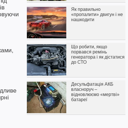
під
ів
Як правильно
товуючи
«пропалити» двигун і не
нашкодити
Що робити, якщо
ками,
порвався ремінь
генератора і як дістатися
до СТО
Десульфатація АКБ
власноруч –
ідливе
відновлюємо «мертві»
рні
батареї