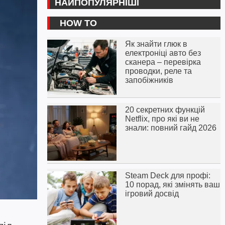
НАЙПОПУЛЯРНІШІ
HOW TO
Як знайти глюк в
електроніці авто без
сканера – перевірка
проводки, реле та
запобіжників
20 секретних функцій
Netflix, про які ви не
знали: повний гайд 2026
Steam Deck для профі:
10 порад, які змінять ваш
ігровий досвід