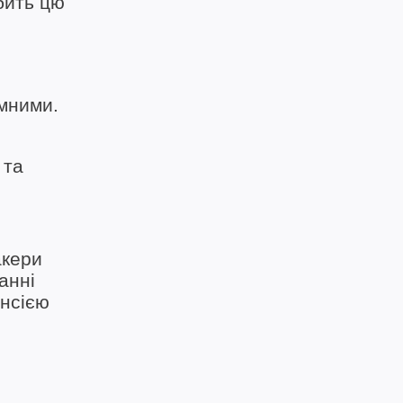
бить цю
имними.
 та
акери
анні
ансією