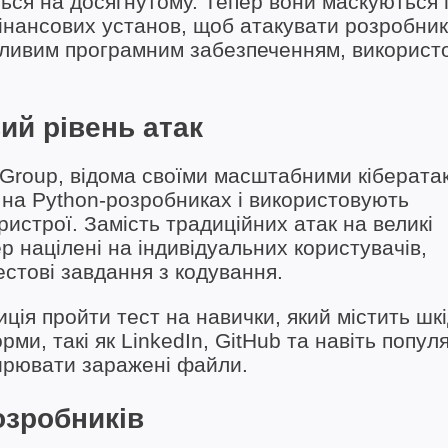
ться на досягнутому. Тепер вони маскуються 
фінансових установ, щоб атакувати розробник
ідливим програмним забезпеченням, викорис
ий рівень атак
 Group, відома своїми масштабними кіберата
я на Python-розробниках і використовують
ристрої. Замість традиційних атак на великі
р націлені на індивідуальних користувачів,
естові завдання з кодування.
ція пройти тест на навички, який містить шк
и, такі як LinkedIn, GitHub та навіть популя
ширювати заражені файли.
озробників