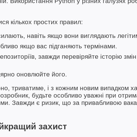
ій. Використання Python у різних галузях ро
ся кількох простих правил:
силають, навіть якщо вони виглядають легіт
бливо якщо вас підганяють термінами.
епозиторіїв, завжди перевіряйте історію змін
лярно оновлюйте його.
рно, триватиме, і з кожним новим випадком х
озробник, будьте особливо уважні при отрим
рми. Завжди є ризик, що за привабливою вак
йкращий захист