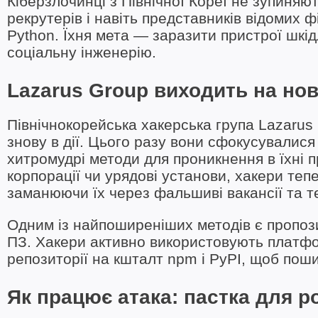
Кіберзлочинці з Північної Кореї не зупиняю
рекрутерів і навіть представників відомих 
Python. Їхня мета — заразити пристрої шк
соціальну інженерію.
Lazarus Group виходить на нов
Північнокорейська хакерська група Lazarus
знову в дії. Цього разу вони сфокусувалис
хитромудрі методи для проникнення в їхні п
корпорації чи урядові установи, хакери тепе
заманюючи їх через фальшиві вакансії та т
Одним із найпоширеніших методів є пропози
ПЗ. Хакери активно використовують платформ
репозиторії на кшталт npm і PyPI, щоб по
Як працює атака: пастка для р