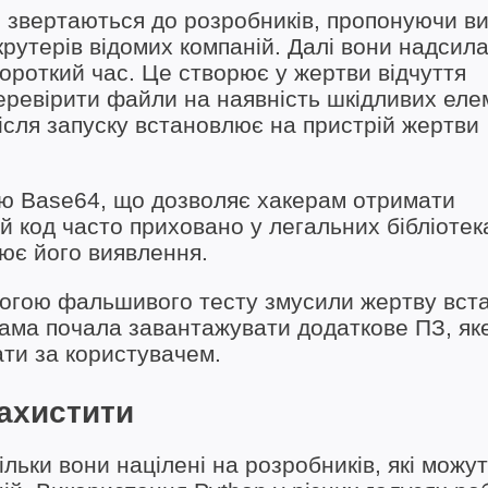
 звертаються до розробників, пропонуючи ви
крутерів відомих компаній. Далі вони надсил
короткий час. Це створює у жертви відчуття
еревірити файли на наявність шкідливих еле
після запуску встановлює на пристрій жертви
ою Base64, що дозволяє хакерам отримати
й код часто приховано у легальних бібліотек
нює його виявлення.
омогою фальшивого тесту змусили жертву вст
рама почала завантажувати додаткове ПЗ, як
ти за користувачем.
захистити
ільки вони націлені на розробників, які можу