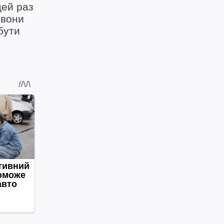
цей раз
 вони
бути