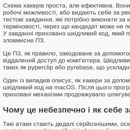
Схема хакерів проста, але ефективна. Вони
робочі можливості, або видають себе за ре
тестові завдання, які потрібно виконати за 
терміновості, через що кандидат може не п
У завданні приховано шкідливий код, який 
зловмисне ПЗ.
Це ПЗ, як правило, закодоване за допомог
віддалений доступ до комп’ютера. Шкідливи
таких як pyperclip або pyrebase, що усклад
Один із випадків описує, як хакери за доп
шкідливий код на macOS. Після цього прог
приховані механізми продовжувало шпигува
Чому це небезпечно і як себе 
Такі атаки стають дедалі серйознішими, оск