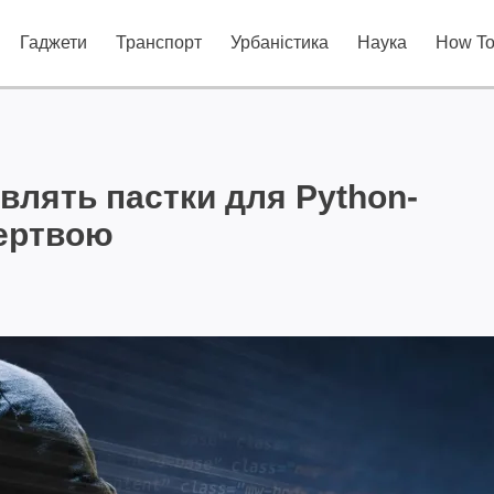
Гаджети
Транспорт
Урбаністика
Наука
How T
авлять пастки для Python-
жертвою