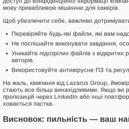
доступ до конфіденційної інформації компан
мову привабливою мішенню для хакерів.
Щоб убезпечити себе, важливо дотримувати
Перевіряйте будь-які файли, які вам над
Не поспішайте виконувати завдання, осо
Уникайте підозрілих файлів з відкритих р
авторів.
Використовуйте антивірусне ПЗ та регу
На жаль, кампанія від Lazarus Group, ймові
стають все більш винахідливими. Якщо ви р
пропозицій через LinkedIn або інші платфо
ховається пастка.
Висновок: пильність — ваш на