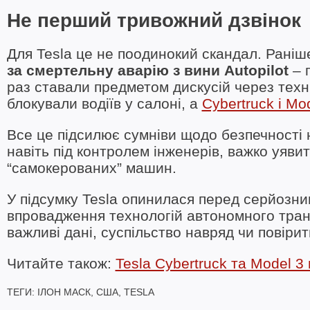
Не перший тривожний дзвінок
Для Tesla це не поодинокий скандал. Рані
за смертельну аварію з вини Autopilot
– 
раз ставали предметом дискусій через техн
блокували водіїв у салоні, а
Cybertruck і Mo
Все це підсилює сумніви щодо безпечності н
навіть під контролем інженерів, важко уяви
“самокерованих” машин.
У підсумку Tesla опинилася перед серйозним
впровадження технологій автономного тран
важливі дані, суспільство навряд чи повірит
Читайте також:
Tesla Cybertruck та Model 
ТЕГИ:
ІЛОН МАСК
,
США
,
TESLA