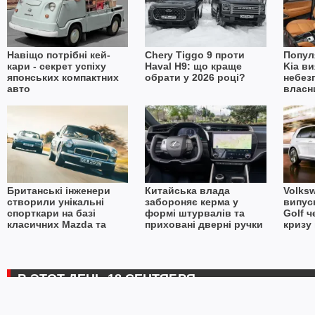
Навіщо потрібні кей-
Chery Tiggo 9 проти
Попул
кари - секрет успіху
Haval H9: що краще
Kia в
японських компактних
обрати у 2026 році?
небез
авто
власн
Британські інженери
Китайська влада
Volks
створили унікальні
забороняє керма у
випус
спорткари на базі
формі штурвалів та
Golf 
класичних Mazda та
приховані дверні ручки
кризу 
MGB
в автомобілях
В ЭТОТ ДЕНЬ 18 СЕНТЯБРЯ
2025