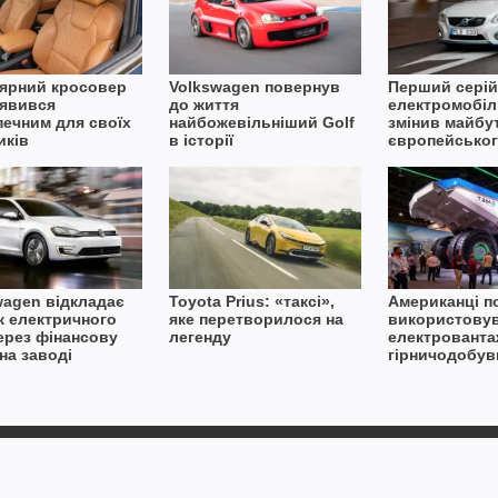
ярний кросовер
Volkswagen повернув
Перший сері
иявився
до життя
електромобіл
печним для своїх
найбожевільніший Golf
змінив майбу
иків
в історії
європейсько
авторинку
wagen відкладає
Toyota Prius: «таксі»,
Американці п
к електричного
яке перетворилося на
використову
через фінансову
легенду
електрованта
на заводі
гірничодобувн