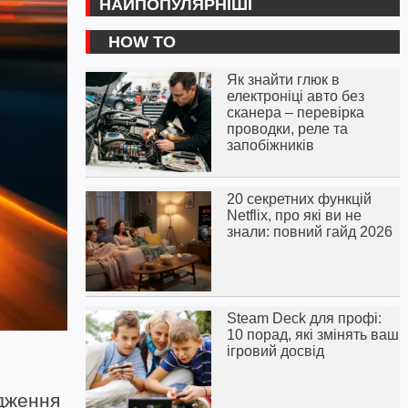
НАЙПОПУЛЯРНІШІ
HOW TO
Як знайти глюк в
електроніці авто без
сканера – перевірка
проводки, реле та
запобіжників
20 секретних функцій
Netflix, про які ви не
знали: повний гайд 2026
Steam Deck для профі:
10 порад, які змінять ваш
ігровий досвід
одження