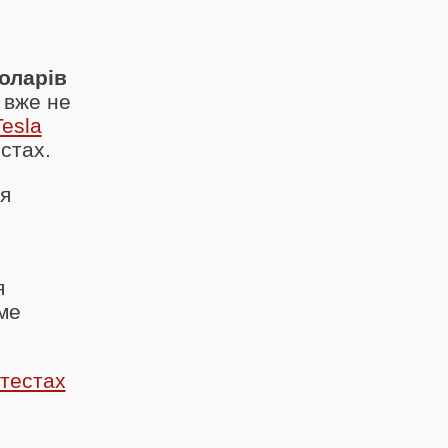
оларів
 вже не
Tesla
стах.
ся
я
ме
-тестах