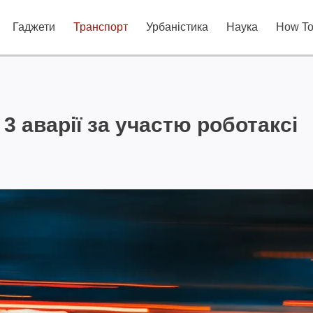
Гаджети
Транспорт
Урбаністика
Наука
How T
3 аварії за участю роботаксі