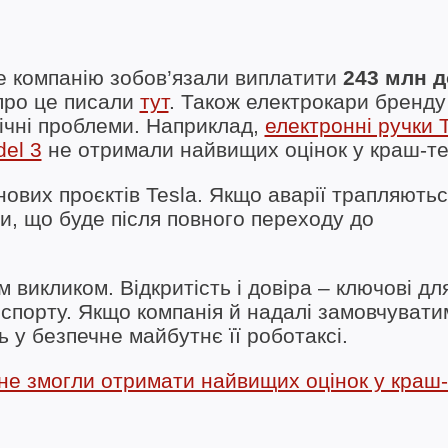
ше компанію зобов’язали виплатити
243 млн д
про це писали
тут
. Також електрокари бренду
ічні проблеми. Наприклад,
електронні ручки 
del 3
не отримали найвищих оцінок у краш-те
ових проєктів Tesla. Якщо аварії трапляють
ти, що буде після повного переходу до
 викликом. Відкритість і довіра – ключові дл
спорту. Якщо компанія й надалі замовчувати
ь у безпечне майбутнє її роботаксі.
3 не змогли отримати найвищих оцінок у краш