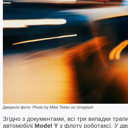
Джерело фото: Photo by Mike Tsitas on Unsplash
Згідно з документами, всі три випадки трап
автомобілі
Model Y
з флоту роботаксі. У д