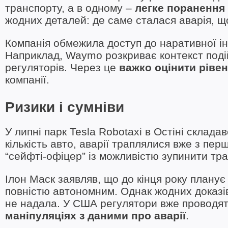
транспорту, а в одному –
легке поранення
жодних деталей: де саме сталася аварія, що
Компанія обмежила доступ до наративної ін
Наприклад, Waymo розкриває контекст подій,
регуляторів. Через це
важко оцінити ріве
компанії.
Ризики і сумніви
У липні парк Tesla Robotaxi в Остіні склад
кількість авто, аварії траплялися вже з пер
“сейфті-офіцер” із можливістю зупинити тран
Ілон Маск заявляв, що до кінця року планує
повністю автономним. Однак жодних доказів,
не надала. У США регулятори вже проводять 
маніпуляціях з даними про аварії
.