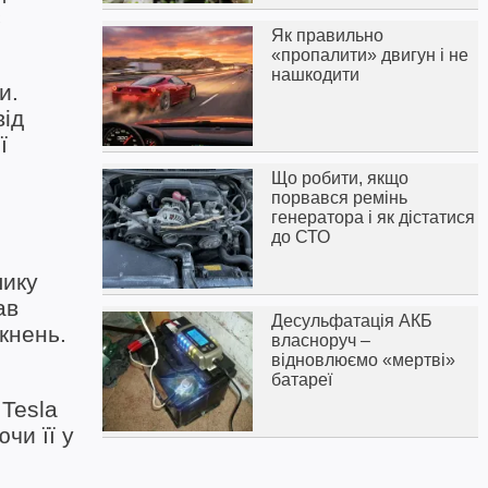
є
Як правильно
«пропалити» двигун і не
нашкодити
и.
від
ї
Що робити, якщо
порвався ремінь
генератора і як дістатися
до СТО
лику
ав
Десульфатація АКБ
ткнень.
власноруч –
відновлюємо «мертві»
батареї
 Tesla
чи її у