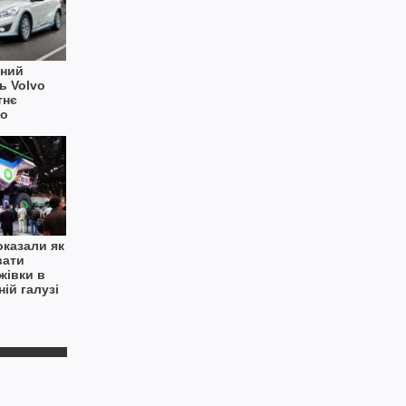
йний
ь Volvo
тнє
го
оказали як
вати
жівки в
ій галузі