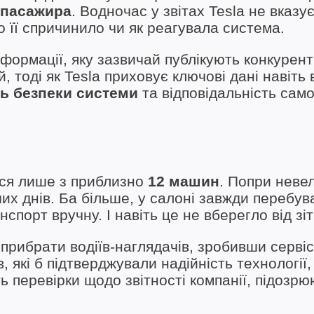
 пасажира
. Водночас у звітах Tesla не вказу
 її спричинило чи як реагувала система.
формації, яку зазвичай публікують конкурент
 тоді як Tesla приховує ключові дані навіть 
нь безпеки системи
та відповідальність само
ався лише з приблизно
12 машин
. Попри неве
ших днів. Ба більше, у салоні завжди перебув
спорт вручну. І навіть це не вберегло від зі
 прибрати водіїв-наглядачів, зробивши сервіс
 які б підтверджували надійність технології,
перевірки щодо звітності компанії, підозрюю