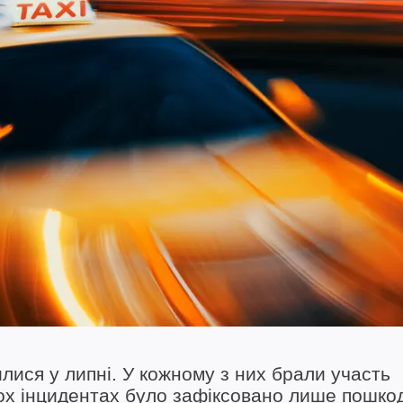
илися у липні. У кожному з них брали участь
вох інцидентах було зафіксовано лише пошк