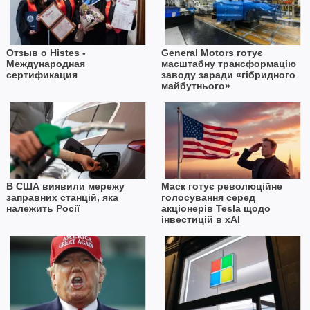
Отзыв о Histes -
General Motors готує
Международная
масштабну трансформацію
сертификация
заводу заради «гібридного
майбутнього»
В США виявили мережу
Маск готує революційне
заправних станцій, яка
голосування серед
належить Росії
акціонерів Tesla щодо
інвестицій в xAI