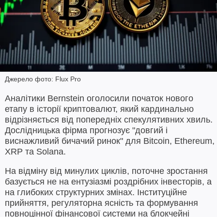
Джерело фото: Flux Pro
Аналітики Bernstein оголосили початок нового
етапу в історії криптовалют, який кардинально
відрізняється від попередніх спекулятивних хвиль.
Дослідницька фірма прогнозує "довгий і
виснажливий бичачий ринок" для Bitcoin, Ethereum,
XRP та Solana.
На відміну від минулих циклів, поточне зростання
базується не на ентузіазмі роздрібних інвесторів, а
на глибоких структурних змінах. Інституційне
прийняття, регуляторна ясність та формування
повноцінної фінансової системи на блокчейні