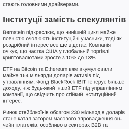
стають головними драйверами.
Інституції замість спекулянтів
Bernstein підкреслює, що нинішній цикл майже
повністю очолюють інституційні учасники, тоді як
роздрібний інтерес все ще відстає. Компанія
очікує, що частка США у глобальній торгівлі
криптовалютами зросте з 10% до 13%.
ETF на Bitcoin та Ethereum вже акумулювали
майже 164 мільярди доларів активів під
управлінням. Фонд BlackRock IBIT генерує більше
доходу, ніж будь-який інший ETF під управлінням
компанії, що свідчить про стійкий інституційний
інтерес.
Ринок стейблкоїнів обсягом 230 мільярдів доларів
стане каталізатором масового впровадження он-
чейн платежів, особливо в секторах B2B та